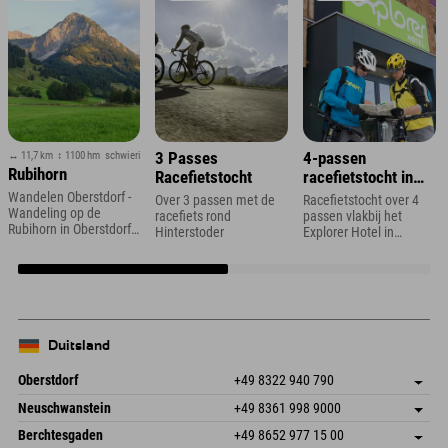
↔ 11,7 km
↕ 1100 hm
schwierig
3 Passes
4-passen
Rubihorn
Racefietstocht
racefietstocht in
Vorarlberg
Wandelen Oberstdorf -
Over 3 passen met de
Racefietstocht over 4
Wandeling op de
racefiets rond
passen vlakbij het
Rubihorn in Oberstdorf
Hinterstoder
Explorer Hotel in
in de Allgäu
Montafon
Duitsland
Oberstdorf
+49 8322 940 790
An der Breitach 3
Adres opslaan
Neuschwanstein
+49 8361 998 9000
87538 Fischen I. Allgäu
Aankomstinformatie
An der Riese 45
Adres opslaan
Duitsland
Booking
Berchtesgaden
+49 8652 977 15 00
87484 Nesselwang im Allgäu
Aankomstinformatie
E-mail verzenden