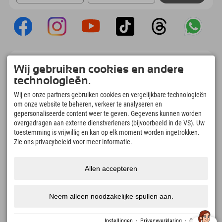
Explorer App
Wij gebruiken cookies en andere
Upload je #ExplorerMoments, Mijn Explorer
technologieën.
To Go met een boekingsoverzicht, bucketlist,
restaurantoverzicht en nog veel meer.
Wij en onze partners gebruiken cookies en vergelijkbare technologieën
Download nu!
om onze website te beheren, verkeer te analyseren en
gepersonaliseerde content weer te geven. Gegevens kunnen worden
overgedragen aan externe dienstverleners (bijvoorbeeld in de VS). Uw
Tijd voor ontdekkingsmomenten
toestemming is vrijwillig en kan op elk moment worden ingetrokken.
166
4.634
km
Zie ons privacybeleid voor meer informatie.
Bergmeren en
Pistes voor skiën en
avonturenzwembaden
snowboarden
8.991
km
97
%
Allen accepteren
Paden voor wandelen en
Onze gasten bevelen ons
bergbeklimmen
aan
Neem alleen noodzakelijke spullen aan.
Instellingen
·
Privacyverklaring
·
Colofon