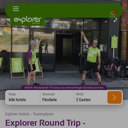
1
NIEUW: Klimaattarief 10% bonus op overnachtingen bij reizen per trein
Waar
Wanneer
WHO
Alle hotels
Flexibele
2 Gasten
Explorer Hotels
›
Tourenplaner
Explorer Round Trip -