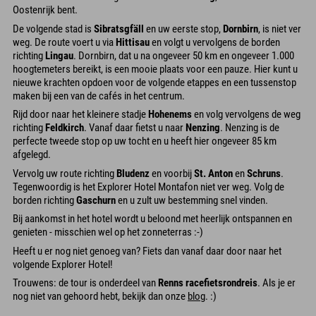
Oostenrijk bent.
De volgende stad is
Sibratsgfäll
en uw eerste stop,
Dornbirn
, is niet ver
weg. De route voert u via
Hittisau
en volgt u vervolgens de borden
richting
Lingau
. Dornbirn, dat u na ongeveer 50 km en ongeveer 1.000
hoogtemeters bereikt, is een mooie plaats voor een pauze. Hier kunt u
nieuwe krachten opdoen voor de volgende etappes en een tussenstop
maken bij een van de cafés in het centrum.
Rijd door naar het kleinere stadje
Hohenems
en volg vervolgens de weg
richting
Feldkirch
. Vanaf daar fietst u naar
Nenzing
. Nenzing is de
perfecte tweede stop op uw tocht en u heeft hier ongeveer 85 km
afgelegd.
Vervolg uw route richting
Bludenz
en voorbij
St. Anton
en
Schruns
.
Tegenwoordig is het Explorer Hotel Montafon niet ver weg. Volg de
borden richting
Gaschurn
en u zult uw bestemming snel vinden.
Bij aankomst in het hotel wordt u beloond met heerlijk ontspannen en
genieten - misschien wel op het zonneterras :-)
Heeft u er nog niet genoeg van? Fiets dan vanaf daar door naar het
volgende Explorer Hotel!
Trouwens: de tour is onderdeel van
Renns racefietsrondreis
. Als je er
nog niet van gehoord hebt, bekijk dan onze
blog
. :)