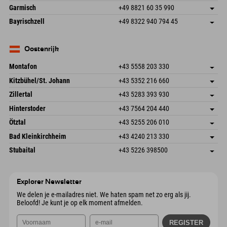
Hofreitstr. 7
Adres opslaan
Duitsland
Booking
Garmisch
+49 8821 60 35 990
83471 Schönau am Königssee
Aankomstinformatie
E-mail verzenden
Frickenstraße 22
Adres opslaan
Duitsland
Booking
Bayrischzell
+49 8322 940 794 45
82490 Farchant
Aankomstinformatie
E-mail verzenden
Seebergstr. 17
Adres opslaan
Duitsland
Booking
83735 Bayrischzell
Aankomstinformatie
E-mail verzenden
Duitsland
Booking
Oostenrijk
E-mail verzenden
Montafon
+43 5558 203 330
Dorfstr. 127b
Adres opslaan
Kitzbühel/St. Johann
+43 5352 216 660
6793 Gaschurn/Montafon
Aankomstinformatie
Speckbacherstraße 87
Adres opslaan
Oostenrijk
Booking
Zillertal
+43 5283 393 930
6380 St. Johann in Tirol
Aankomstinformatie
E-mail verzenden
Schmiedau 2
Adres opslaan
Oostenrijk
Booking
Hinterstoder
+43 7564 204 440
6272 Kaltenbach im Zillertal
Aankomstinformatie
E-mail verzenden
Freizeitpark 10
Adres opslaan
Oostenrijk
Booking
Ötztal
+43 5255 206 010
4573 Hinterstoder
Aankomstinformatie
E-mail verzenden
Gscheat 14
Adres opslaan
Oostenrijk
Booking
Bad Kleinkirchheim
+43 4240 213 330
6441 Umhausen
Aankomstinformatie
E-mail verzenden
Dorfstraße 24
Adres opslaan
Oostenrijk
Booking
Stubaital
+43 5226 398500
9546 Bad Kleinkirchheim
Aankomstinformatie
E-mail verzenden
Wiesenweg 6
Adres opslaan
Oostenrijk
Booking
6167 Neustift im Stubaital
Aankomstinformatie
E-mail verzenden
Oostenrijk
Booking
Explorer Newsletter
E-mail verzenden
We delen je e-mailadres niet. We haten spam net zo erg als jij.
Beloofd! Je kunt je op elk moment afmelden.