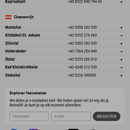
Duitsland
Booking
Bayrischzell
+49 8322 940 794 45
82490 Farchant
Aankomstinformatie
E-mail verzenden
Seebergstr. 17
Adres opslaan
Duitsland
Booking
83735 Bayrischzell
Aankomstinformatie
E-mail verzenden
Duitsland
Booking
Oostenrijk
E-mail verzenden
Montafon
+43 5558 203 330
Dorfstr. 127b
Adres opslaan
Kitzbühel/St. Johann
+43 5352 216 660
6793 Gaschurn/Montafon
Aankomstinformatie
Speckbacherstraße 87
Adres opslaan
Oostenrijk
Booking
Zillertal
+43 5283 393 930
6380 St. Johann in Tirol
Aankomstinformatie
E-mail verzenden
Schmiedau 2
Adres opslaan
Oostenrijk
Booking
Hinterstoder
+43 7564 204 440
6272 Kaltenbach im Zillertal
Aankomstinformatie
E-mail verzenden
Freizeitpark 10
Adres opslaan
Oostenrijk
Booking
Ötztal
+43 5255 206 010
4573 Hinterstoder
Aankomstinformatie
E-mail verzenden
Gscheat 14
Adres opslaan
Oostenrijk
Booking
Bad Kleinkirchheim
+43 4240 213 330
6441 Umhausen
Aankomstinformatie
E-mail verzenden
Dorfstraße 24
Adres opslaan
Oostenrijk
Booking
Stubaital
+43 5226 398500
9546 Bad Kleinkirchheim
Aankomstinformatie
E-mail verzenden
Wiesenweg 6
Adres opslaan
Oostenrijk
Booking
6167 Neustift im Stubaital
Aankomstinformatie
E-mail verzenden
Oostenrijk
Booking
Explorer Newsletter
E-mail verzenden
We delen je e-mailadres niet. We haten spam net zo erg als jij.
Beloofd! Je kunt je op elk moment afmelden.