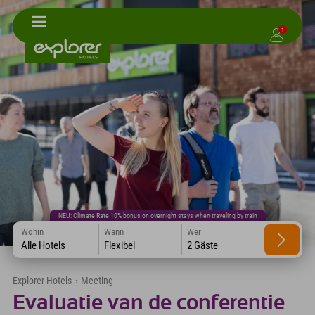
1
NEU: Climate Rate 10% bonus on overnight stays when traveling by train
Wohin
Wann
Wer
Alle Hotels
Flexibel
2 Gäste
Explorer Hotels
›
Meeting
Evaluatie van de conferentie