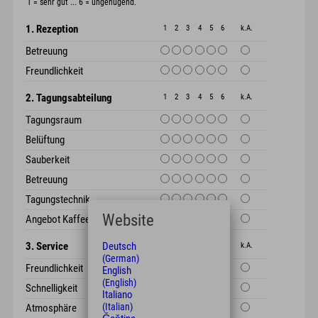
1 = sehr gut ... 6 = ungenügend.
1. Rezeption
1
2
3
4
5
6
k.A.
Betreuung
Freundlichkeit
2. Tagungsabteilung
1
2
3
4
5
6
k.A.
Tagungsraum
Belüftung
Sauberkeit
Betreuung
Tagungstechnik
Website
Angebot Kaffeepause
3. Service
Deutsch
1
2
3
4
5
6
k.A.
(German)
Freundlichkeit
English
(English)
Schnelligkeit
Italiano
(Italian)
Atmosphäre