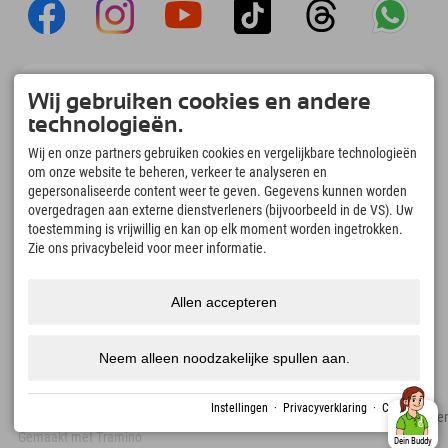
Explorer App
Wij gebruiken cookies en andere
Upload je #ExplorerMoments, Mijn Explorer
technologieën.
To Go met een boekingsoverzicht, bucketlist,
restaurantoverzicht en nog veel meer.
Wij en onze partners gebruiken cookies en vergelijkbare technologieën
Download nu!
om onze website te beheren, verkeer te analyseren en
gepersonaliseerde content weer te geven. Gegevens kunnen worden
overgedragen aan externe dienstverleners (bijvoorbeeld in de VS). Uw
Tijd voor ontdekkingsmomenten
toestemming is vrijwillig en kan op elk moment worden ingetrokken.
166
4.634
km
Zie ons privacybeleid voor meer informatie.
Bergmeren en
Pistes voor skiën en
avonturenzwembaden
snowboarden
8.991
km
97
%
Allen accepteren
Paden voor wandelen en
Onze gasten bevelen ons
bergbeklimmen
aan
Neem alleen noodzakelijke spullen aan.
Instellingen
·
Privacyverklaring
·
Colofon
Colofon
Privacyverklaring
Toegankelijkheid
pers
Duurzaamheidscertificate
Gemaakt met Tramino
Dein Buddy