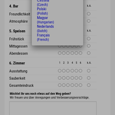
Čeština
(Czech)
4. Bar
1
2
3
4
5
6
k.A.
Polski
(Polish)
Freundlichkeit
Magyar
Atmosphäre
(Hungarian)
Nederlands
5. Speisen
(Dutch)
1
2
3
4
5
6
k.A.
Français
Frühstück
(French)
Mittagessen
Abendessen
6. Zimmer
1
2
3
4
5
6
k.A.
Ausstattung
Sauberkeit
Gesamteindruck
Möchtet Ihr uns noch etwas auf den Weg geben?
Wir freuen uns über Anregungen und Verbesserungsvorschläge.