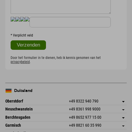
*
Verplicht veld
Door het formulier in te dienen, heb ik kennis genomen van het
privacybeleid
.
Duitsland
Oberstdorf
+49 8322 940 790
An der Breitach 3
Adres opslaan
Neuschwanstein
+49 8361 998 9000
87538 Fischen I. Allgäu
Aankomstinformatie
An der Riese 45
Adres opslaan
Duitsland
Booking
Berchtesgaden
+49 8652 977 15 00
87484 Nesselwang im Allgäu
Aankomstinformatie
E-mail verzenden
Hofreitstr. 7
Adres opslaan
Duitsland
Booking
Garmisch
+49 8821 60 35 990
83471 Schönau am Königssee
Aankomstinformatie
E-mail verzenden
Frickenstraße 22
Adres opslaan