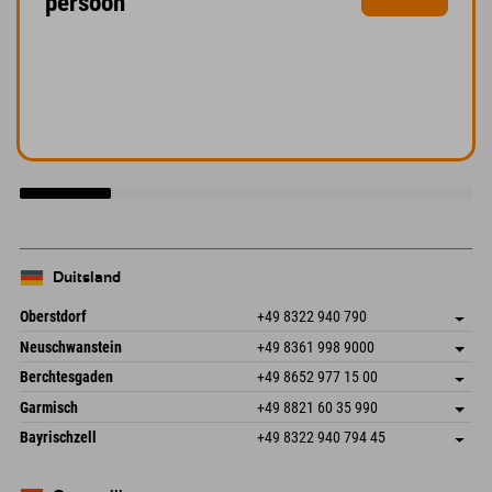
persoon
Duitsland
Oberstdorf
+49 8322 940 790
An der Breitach 3
Adres opslaan
Neuschwanstein
+49 8361 998 9000
87538 Fischen I. Allgäu
Aankomstinformatie
An der Riese 45
Adres opslaan
Duitsland
Booking
Berchtesgaden
+49 8652 977 15 00
87484 Nesselwang im Allgäu
Aankomstinformatie
E-mail verzenden
Hofreitstr. 7
Adres opslaan
Duitsland
Booking
Garmisch
+49 8821 60 35 990
83471 Schönau am Königssee
Aankomstinformatie
E-mail verzenden
Frickenstraße 22
Adres opslaan
Duitsland
Booking
Bayrischzell
+49 8322 940 794 45
82490 Farchant
Aankomstinformatie
E-mail verzenden
Seebergstr. 17
Adres opslaan
Duitsland
Booking
83735 Bayrischzell
Aankomstinformatie
E-mail verzenden