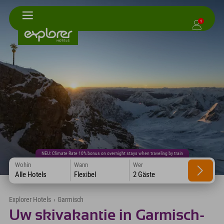
1
NEU: Climate Rate 10% bonus on overnight stays when traveling by train
Wohin
Wann
Wer
Alle Hotels
Flexibel
2 Gäste
Explorer Hotels
›
Garmisch
Uw skivakantie in Garmisch-