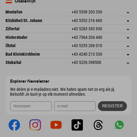
Duitsland
Booking
Oostenrijk
E-mail verzenden
Montafon
+43 5558 203 330
Dorfstr. 127b
Adres opslaan
Kitzbühel/St. Johann
+43 5352 216 660
6793 Gaschurn/Montafon
Aankomstinformatie
Speckbacherstraße 87
Adres opslaan
Oostenrijk
Booking
Zillertal
+43 5283 393 930
6380 St. Johann in Tirol
Aankomstinformatie
E-mail verzenden
Schmiedau 2
Adres opslaan
Oostenrijk
Booking
Hinterstoder
+43 7564 204 440
6272 Kaltenbach im Zillertal
Aankomstinformatie
E-mail verzenden
Freizeitpark 10
Adres opslaan
Oostenrijk
Booking
Ötztal
+43 5255 206 010
4573 Hinterstoder
Aankomstinformatie
E-mail verzenden
Gscheat 14
Adres opslaan
Oostenrijk
Booking
Bad Kleinkirchheim
+43 4240 213 330
6441 Umhausen
Aankomstinformatie
E-mail verzenden
Dorfstraße 24
Adres opslaan
Oostenrijk
Booking
Stubaital
+43 5226 398500
9546 Bad Kleinkirchheim
Aankomstinformatie
E-mail verzenden
Wiesenweg 6
Adres opslaan
Oostenrijk
Booking
6167 Neustift im Stubaital
Aankomstinformatie
E-mail verzenden
Oostenrijk
Booking
Explorer Newsletter
E-mail verzenden
We delen je e-mailadres niet. We haten spam net zo erg als jij.
Beloofd! Je kunt je op elk moment afmelden.