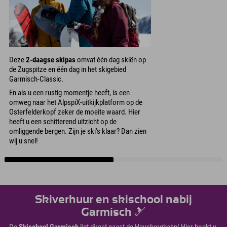
Deze
2-daagse skipas
omvat één dag skiën op
de Zugspitze en één dag in het skigebied
Garmisch-Classic.
En als u een rustig momentje heeft, is een
omweg naar het AlpspiX-uitkijkplatform op de
Osterfelderkopf zeker de moeite waard. Hier
heeft u een schitterend uitzicht op de
omliggende bergen. Zijn je ski's klaar? Dan zien
wij u snel!
Skiverhuur en skischool nabij
Garmisch 🎿
De
Skischool Garmisch
ligt direct naast de Hausbergbahn! Hier boekt u