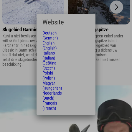
Website
Skigebied Garmisch-Classic
skigebied Zugspitze
Deutsch
Kunt u niet beslissen op welke berg u
Hoger kom je in geen enkel ander
(German)
wilt skiën tijdens uw vakantie in
skigebied! De Zugspitze is het
English
Farchant? In het skigebied Garmisch-
hoogstgelegen skigebied van
(English)
Classic in Garmisch-Partenkirchen
Duitsland en mag u tijdens uw
Italiano
hoeft dat niet, want daar staan maar
skivakantie in Garmisch-
(Italian)
liefst drie skigebieden tot uw
Partenkirchen zeker niet missen.
Čeština
beschikking.
(Czech)
Polski
(Polish)
Magyar
(Hungarian)
Nederlands
(Dutch)
Français
(French)