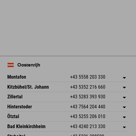
Leaflet
| Map data © OpenStreetMap contributors
Oostenrijk
Montafon
+43 5558 203 330
Dorfstr. 127b
Adres opslaan
Kitzbühel/St. Johann
+43 5352 216 660
6793 Gaschurn/Montafon
Aankomstinformatie
Speckbacherstraße 87
Adres opslaan
Oostenrijk
Booking
Zillertal
+43 5283 393 930
6380 St. Johann in Tirol
Aankomstinformatie
E-mail verzenden
Schmiedau 2
Adres opslaan
Oostenrijk
Booking
Hinterstoder
+43 7564 204 440
6272 Kaltenbach im Zillertal
Aankomstinformatie
E-mail verzenden
Freizeitpark 10
Adres opslaan
Oostenrijk
Booking
Ötztal
+43 5255 206 010
4573 Hinterstoder
Aankomstinformatie
E-mail verzenden
Gscheat 14
Adres opslaan
Oostenrijk
Booking
Bad Kleinkirchheim
+43 4240 213 330
6441 Umhausen
Aankomstinformatie
E-mail verzenden
Dorfstraße 24
Adres opslaan
Oostenrijk
Booking