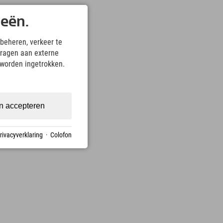
ieën.
beheren, verkeer te
ragen aan externe
 worden ingetrokken.
n accepteren
rivacyverklaring
·
Colofon