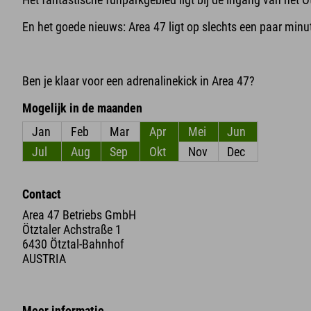
En het goede nieuws: Area 47 ligt op slechts een paar minu
Ben je klaar voor een adrenalinekick in Area 47?
Mogelijk in de maanden
Jan
Feb
Mar
Apr
Mei
Jun
Jul
Aug
Sep
Okt
Nov
Dec
Contact
Area 47 Betriebs GmbH
Ötztaler Achstraße 1
6430 Ötztal-Bahnhof
AUSTRIA
Meer informatie