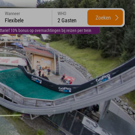
Wanneer
WHO
Zoeken
Flexibele
2 Gasten
arief 10% bonus op overnachtingen bij reizen per trein