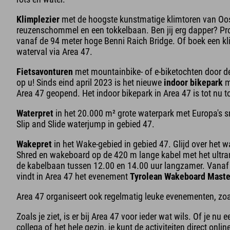
Klimplezier
met de hoogste kunstmatige klimtoren van Oos
reuzenschommel en een tokkelbaan. Ben jij erg dapper? Pr
vanaf de 94 meter hoge Benni Raich Bridge. Of boek een kli
waterval via Area 47.
Fietsavonturen
met mountainbike- of e-biketochten door de
op u! Sinds eind april 2023 is het nieuwe
indoor bikepark
me
Area 47 geopend. Het indoor bikepark in Area 47 is tot nu to
Waterpret
in het 20.000 m² grote waterpark met Europa's s
Slip and Slide waterjump in gebied 47.
Wakepret
in het Wake-gebied in gebied 47. Glijd over het 
Shred en wakeboard op de 420 m lange kabel met het ultra
de kabelbaan tussen 12.00 en 14.00 uur langzamer. Vanaf 1
vindt in Area 47 het evenement
Tyrolean Wakeboard Maste
Area 47 organiseert ook regelmatig leuke evenementen, zo
Zoals je ziet, is er bij Area 47 voor ieder wat wils. Of je nu
collega of het hele gezin, je kunt de activiteiten direct onl