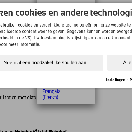
Deutsch
ken cookies en andere technolog
(German)
English
gebruiken cookies en vergelijkbare technologieën om onze website te 
(English)
onaliseerde content weer te geven. Gegevens kunnen worden overged
Italiano
s
staan voor u klaar:
(Italian)
oorbeeld in de VS). Uw toestemming is vrijwillig en kan op elk moment
Čeština
voor meer informatie.
(Czech)
Polski
(Polish)
Neem alleen noodzakelijke spullen aan.
Alle
Magyar
(Hungarian)
Nederlands
Instellingen
·
P
(Dutch)
Français
il tot en met oktober.
(French)
tztal in
Haiming/Ötztal-Bahnhof
.