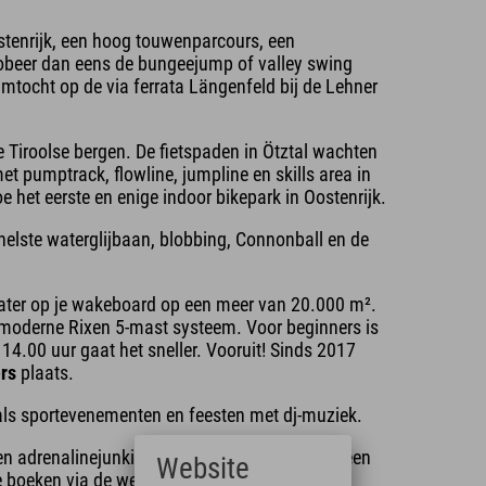
tenrijk, een hoog touwenparcours, een
obeer dan eens de bungeejump of valley swing
mtocht op de via ferrata Längenfeld bij de Lehner
 Tiroolse bergen. De fietspaden in Ötztal wachten
t pumptrack, flowline, jumpline en skills area in
e het eerste en enige indoor bikepark in Oostenrijk.
nelste waterglijbaan, blobbing, Connonball en de
water op je wakeboard op een meer van 20.000 m².
moderne Rixen 5-mast systeem. Voor beginners is
4.00 uur gaat het sneller. Vooruit! Sinds 2017
rs
plaats.
als sportevenementen en feesten met dj-muziek.
 een adrenalinejunkie bent, een sportliefhebber, een
Website
ine boeken via de website van Area 47.