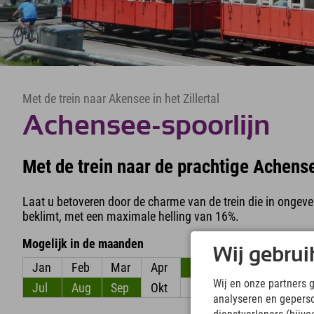
Met de trein naar Akensee in het Zillertal
Achensee-spoorlijn
Met de trein naar de prachtige Achens
Laat u betoveren door de charme van de trein die in ongev
beklimt, met een maximale helling van 16%.
Mogelijk in de maanden
Wij gebrui
Jan
Feb
Mar
Apr
Mei
Jun
Wij en onze partners 
Jul
Aug
Sep
Okt
Nov
Dec
analyseren en gepers