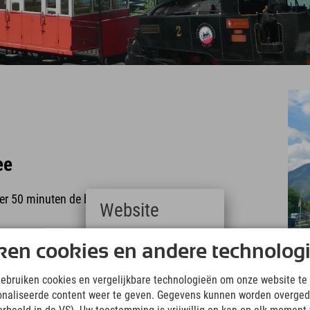
ee
eer 50 minuten de bijna 7 km lange bergroute
Website
Deutsch
ken cookies en andere technolog
(German)
English
gebruiken cookies en vergelijkbare technologieën om onze website te 
(English)
onaliseerde content weer te geven. Gegevens kunnen worden overged
Italiano