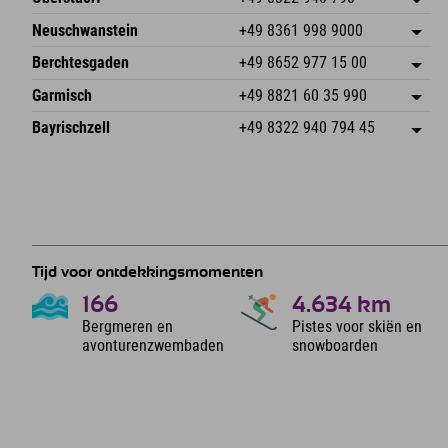
An der Breitach 3
Adres opslaan
Neuschwanstein
+49 8361 998 9000
87538 Fischen I. Allgäu
Aankomstinformatie
An der Riese 45
Adres opslaan
Duitsland
Booking
Berchtesgaden
+49 8652 977 15 00
87484 Nesselwang im Allgäu
Aankomstinformatie
E-mail verzenden
Hofreitstr. 7
Adres opslaan
Duitsland
Booking
Garmisch
+49 8821 60 35 990
83471 Schönau am Königssee
Aankomstinformatie
E-mail verzenden
Frickenstraße 22
Adres opslaan
Duitsland
Booking
Bayrischzell
+49 8322 940 794 45
82490 Farchant
Aankomstinformatie
E-mail verzenden
Seebergstr. 17
Adres opslaan
Duitsland
Booking
83735 Bayrischzell
Aankomstinformatie
E-mail verzenden
Duitsland
Booking
E-mail verzenden
Tijd voor ontdekkingsmomenten
166
4.634
km
Bergmeren en
Pistes voor skiën en
avonturenzwembaden
snowboarden