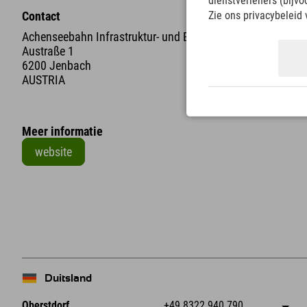
dienstverleners (bijv
Contact
Zie ons privacybeleid 
Achenseebahn Infrastruktur- und Betriebs-GmbH
Austraße 1
6200 Jenbach
AUSTRIA
Meer informatie
website
+
−
Duitsland
Oberstdorf
+49 8322 940 790