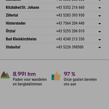
Dorfstr. 127b
Adres opslaan
Kitzbühel/St. Johann
+43 5352 216 660
6793 Gaschurn/Montafon
Aankomstinformatie
Speckbacherstraße 87
Adres opslaan
Oostenrijk
Booking
Zillertal
+43 5283 393 930
6380 St. Johann in Tirol
Aankomstinformatie
E-mail verzenden
Schmiedau 2
Adres opslaan
Oostenrijk
Booking
Hinterstoder
+43 7564 204 440
6272 Kaltenbach im Zillertal
Aankomstinformatie
E-mail verzenden
Freizeitpark 10
Adres opslaan
Oostenrijk
Booking
Ötztal
+43 5255 206 010
4573 Hinterstoder
Aankomstinformatie
E-mail verzenden
Gscheat 14
Adres opslaan
Oostenrijk
Booking
Bad Kleinkirchheim
+43 4240 213 330
6441 Umhausen
Aankomstinformatie
E-mail verzenden
Dorfstraße 24
Adres opslaan
Oostenrijk
Booking
Stubaital
+43 5226 398500
9546 Bad Kleinkirchheim
Aankomstinformatie
E-mail verzenden
Wiesenweg 6
Adres opslaan
Oostenrijk
Booking
6167 Neustift im Stubaital
Aankomstinformatie
E-mail verzenden
Oostenrijk
Booking
E-mail verzenden
8.991
km
97
%
Paden voor wandelen
Onze gasten bevelen
en bergbeklimmen
ons aan