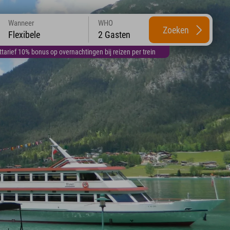
Wanneer
WHO
Zoeken
Flexibele
2 Gasten
arief 10% bonus op overnachtingen bij reizen per trein