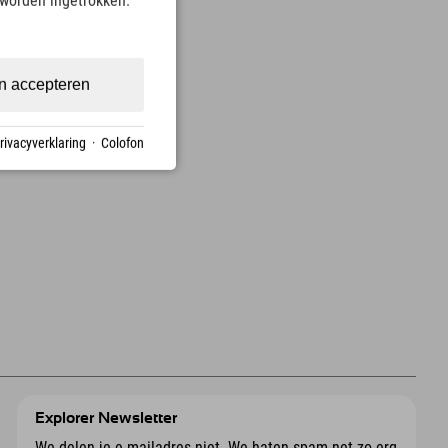
 worden ingetrokken.
n accepteren
rivacyverklaring
·
Colofon
Explorer Newsletter
We delen je e-mailadres niet. We haten spam net zo erg