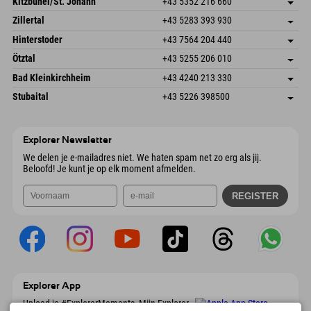
Kitzbühel/St. Johann
+43 5352 216 660
6793 Gaschurn/Montafon
Aankomstinformatie
Speckbacherstraße 87
Adres opslaan
Oostenrijk
Booking
Zillertal
+43 5283 393 930
6380 St. Johann in Tirol
Aankomstinformatie
E-mail verzenden
Schmiedau 2
Adres opslaan
Oostenrijk
Booking
Hinterstoder
+43 7564 204 440
6272 Kaltenbach im Zillertal
Aankomstinformatie
E-mail verzenden
Freizeitpark 10
Adres opslaan
Oostenrijk
Booking
Ötztal
+43 5255 206 010
4573 Hinterstoder
Aankomstinformatie
E-mail verzenden
Gscheat 14
Adres opslaan
Oostenrijk
Booking
Bad Kleinkirchheim
+43 4240 213 330
6441 Umhausen
Aankomstinformatie
E-mail verzenden
Dorfstraße 24
Adres opslaan
Oostenrijk
Booking
Stubaital
+43 5226 398500
9546 Bad Kleinkirchheim
Aankomstinformatie
E-mail verzenden
Wiesenweg 6
Adres opslaan
Oostenrijk
Booking
6167 Neustift im Stubaital
Aankomstinformatie
E-mail verzenden
Oostenrijk
Booking
Explorer Newsletter
E-mail verzenden
We delen je e-mailadres niet. We haten spam net zo erg als jij.
Beloofd! Je kunt je op elk moment afmelden.
Explorer App
Upload je #ExplorerMoments, Mijn Explorer