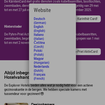
De KärntenCard met gratis diensten zoals kabelbaanritten, boottochten,
zwembaden, dierenbelevenissen en nog veel meer is geldig van 29 mei
Website
tot en met 27 juli en van 31 augustus tot en met 1 november 2025.
Deutsch
VakantieVOORDEEL - Karinthië Card!
(German)
Hinterstoder
English
(English)
De Pyhrn-Priel Actiefkaart, met gratis diensten zoals kabelbaanritten,
Italiano
zwembaden, begeleide wandelingen en musea, is inbegrepen van 1 mei
(Italian)
tot en met 2 november 2025.
Čeština
(Czech)
Polski
GRATIS - Pyhrn-Priel AktivCard
(Polish)
Magyar
(Hungarian)
Nederlands
(Dutch)
Altijd inbegrepen in uw Explorer
Français
Hotelvakantie:
(French)
De Explorer Hotels bieden alles wat je nodig hebt voor een actieve
gezinsvakantie in de bergen. We hebben speciale kamers met
tussendeur voor gezinnen!😎
Designkamers