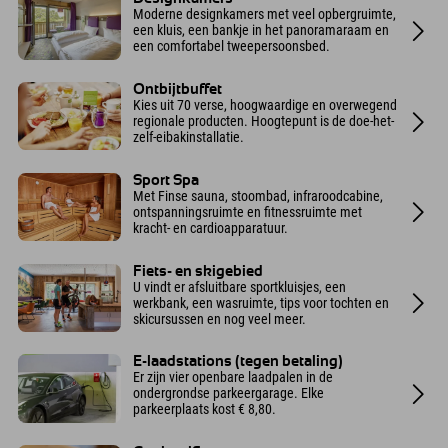
Moderne designkamers met veel opbergruimte,
een kluis, een bankje in het panoramaraam en
een comfortabel tweepersoonsbed.
Ontbijtbuffet
Kies uit 70 verse, hoogwaardige en overwegend
regionale producten. Hoogtepunt is de doe-het-
zelf-eibakinstallatie.
Sport Spa
Met Finse sauna, stoombad, infraroodcabine,
ontspanningsruimte en fitnessruimte met
kracht- en cardioapparatuur.
Fiets- en skigebied
U vindt er afsluitbare sportkluisjes, een
werkbank, een wasruimte, tips voor tochten en
skicursussen en nog veel meer.
E-laadstations (tegen betaling)
Er zijn vier openbare laadpalen in de
ondergrondse parkeergarage. Elke
parkeerplaats kost € 8,80.