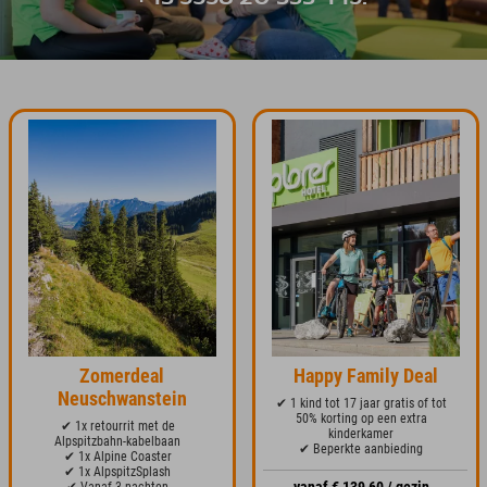
Zomerdeal
Happy Family Deal
Neuschwanstein
✔ 1 kind tot 17 jaar gratis of tot
50% korting op een extra
✔ 1x retourrit met de
kinderkamer
Alpspitzbahn-kabelbaan
✔ Beperkte aanbieding
✔ 1x Alpine Coaster
✔ 1x AlpspitzSplash
✔ Vanaf 3 nachten