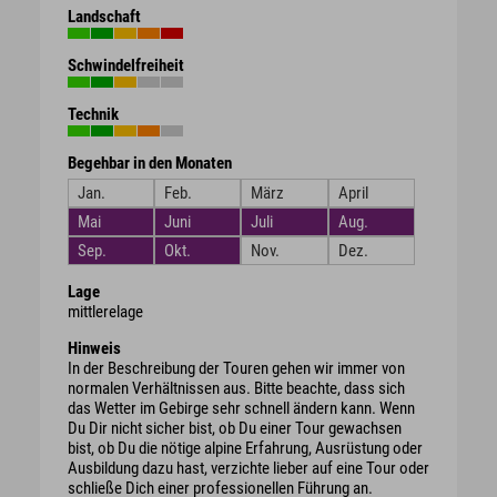
Landschaft
Schwindelfreiheit
Technik
Begehbar in den Monaten
Jan.
Feb.
März
April
Mai
Juni
Juli
Aug.
Sep.
Okt.
Nov.
Dez.
Lage
mittlerelage
Hinweis
In der Beschreibung der Touren gehen wir immer von
normalen Verhältnissen aus. Bitte beachte, dass sich
das Wetter im Gebirge sehr schnell ändern kann. Wenn
Du Dir nicht sicher bist, ob Du einer Tour gewachsen
bist, ob Du die nötige alpine Erfahrung, Ausrüstung oder
Ausbildung dazu hast, verzichte lieber auf eine Tour oder
schließe Dich einer professionellen Führung an.