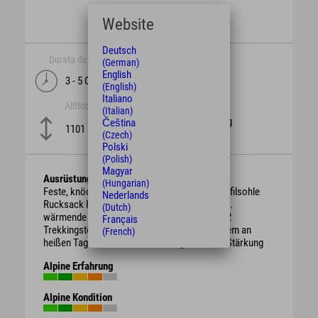
Website
Deutsch
Durata del tempo
lunghezza
(German)
English
3 - 5 Ore
6,7 km
(English)
Italiano
Altitudine
difficoltà
(Italian)
schwierig
Čeština
1101 m
(Czech)
Polski
(Polish)
Magyar
Ausrüstung
(Hungarian)
Feste, knöchelhohe Bergschuhe mit guter Profilsohle
Nederlands
Rucksack Regenschutz, je nach Witterung evtl.
(Dutch)
wärmende Kleidung oder Sonnenschutz ggf. 2
Français
Trekkingstöcke ausreichend Getränke vor allem an
(French)
heißen Tagen evtl. Brotzeit / Süßigkeiten zur Stärkung
Alpine Erfahrung
Alpine Kondition