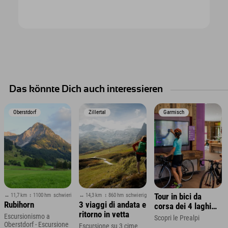
Das könnte Dich auch interessieren
Oberstdorf
Zillertal
Garmisch
↔ 11,7 km
↕ 1100 hm
schwierig
↔ 14,3 km
↕ 860 hm
schwierig
Tour in bici da
Rubihorn
3 viaggi di andata e
corsa dei 4 laghi
ritorno in vetta
nella regione dello
Escursionismo a
Scopri le Prealpi
Oberstdorf - Escursione
Zugspitze
Escursione su 3 cime