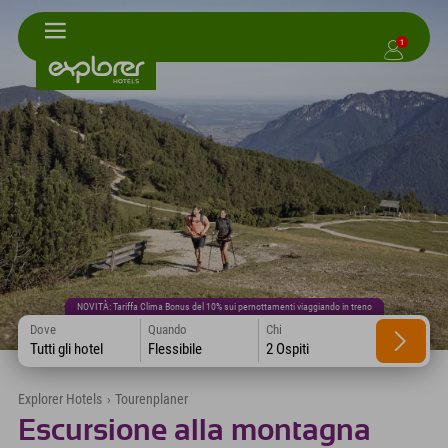
1
NOVITÀ: Tariffa Clima Bonus del 10% sui pernottamenti viaggiando in treno
Dove
Quando
Chi
Tutti gli hotel
Flessibile
2 Ospiti
Explorer Hotels
›
Tourenplaner
Escursione alla montagna