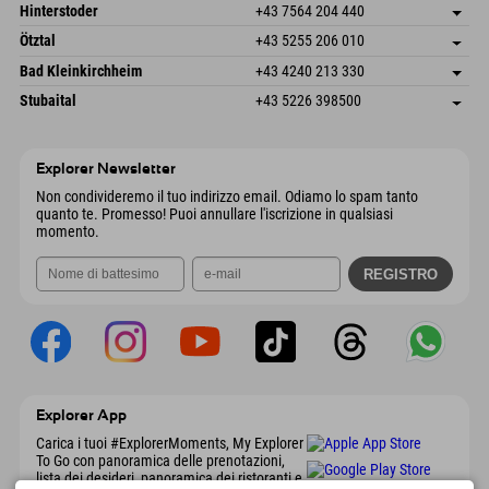
Schmiedau 2
Salva indirizzo
Austria
Prenotazione
Hinterstoder
+43 7564 204 440
6272 Kaltenbach im Zillertal
Informazioni sull'arrivo
Invia email
Freizeitpark 10
Salva indirizzo
Austria
Prenotazione
Ötztal
+43 5255 206 010
4573 Hinterstoder
Informazioni sull'arrivo
Invia email
Gscheat 14
Salva indirizzo
Austria
Prenotazione
Bad Kleinkirchheim
+43 4240 213 330
6441 Umhausen
Informazioni sull'arrivo
Invia email
Dorfstraße 24
Salva indirizzo
Austria
Prenotazione
Stubaital
+43 5226 398500
9546 Bad Kleinkirchheim
Informazioni sull'arrivo
Invia email
Wiesenweg 6
Salva indirizzo
Austria
Prenotazione
6167 Neustift im Stubaital
Informazioni sull'arrivo
Invia email
Austria
Prenotazione
Explorer Newsletter
Invia email
Non condivideremo il tuo indirizzo email. Odiamo lo spam tanto
quanto te. Promesso! Puoi annullare l'iscrizione in qualsiasi
momento.
Explorer App
Carica i tuoi #ExplorerMoments, My Explorer
To Go con panoramica delle prenotazioni,
lista dei desideri, panoramica dei ristoranti e