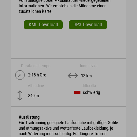
Vollständigkeit oder Aktualität der wiedergegebenen
Informationen. Wir empfehlen die Mitnahme einer
zusätzlichen Karte.
KML Download
GPX Download
Durata del tempo
lunghezza
2:15 h Ore
13 km
Altitudine
difficoltà
schwierig
840 m
Ausrüstung
Für Trailrunning geeignete Laufschuhe mit griffiger Sohle
und atmungsaktive und wetterfeste Laufbekleidung, je
nach Witterung mehrschichtig. Für längere Touren