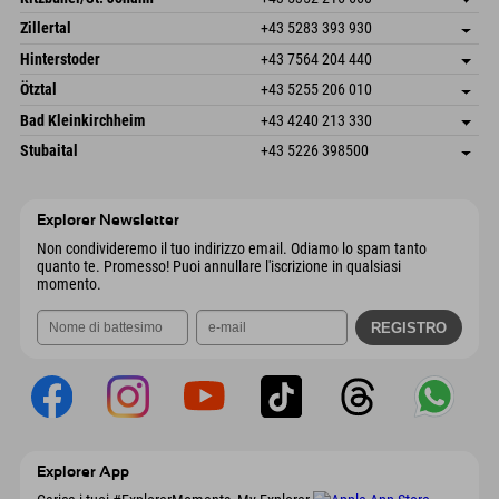
6793 Gaschurn/Montafon
Informazioni sull'arrivo
Speckbacherstraße 87
Salva indirizzo
Austria
Prenotazione
Zillertal
+43 5283 393 930
6380 St. Johann in Tirol
Informazioni sull'arrivo
Invia email
Schmiedau 2
Salva indirizzo
Austria
Prenotazione
Hinterstoder
+43 7564 204 440
6272 Kaltenbach im Zillertal
Informazioni sull'arrivo
Invia email
Freizeitpark 10
Salva indirizzo
Austria
Prenotazione
Ötztal
+43 5255 206 010
4573 Hinterstoder
Informazioni sull'arrivo
Invia email
Gscheat 14
Salva indirizzo
Austria
Prenotazione
Bad Kleinkirchheim
+43 4240 213 330
6441 Umhausen
Informazioni sull'arrivo
Invia email
Dorfstraße 24
Salva indirizzo
Austria
Prenotazione
Stubaital
+43 5226 398500
9546 Bad Kleinkirchheim
Informazioni sull'arrivo
Invia email
Wiesenweg 6
Salva indirizzo
Austria
Prenotazione
6167 Neustift im Stubaital
Informazioni sull'arrivo
Invia email
Austria
Prenotazione
Explorer Newsletter
Invia email
Non condivideremo il tuo indirizzo email. Odiamo lo spam tanto
quanto te. Promesso! Puoi annullare l'iscrizione in qualsiasi
momento.
Explorer App