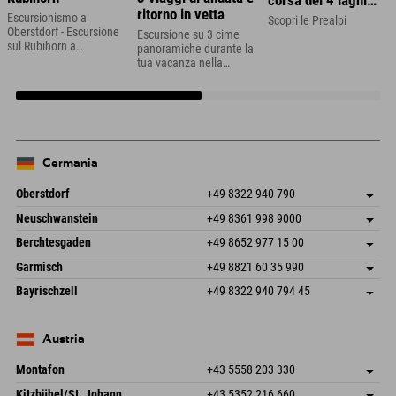
corsa dei 4 laghi
ritorno in vetta
nella regione dello
Escursionismo a
Scopri le Prealpi
Oberstdorf - Escursione
Zugspitze
Escursione su 3 cime
sul Rubihorn a
panoramiche durante la
Oberstdorf in Algovia
tua vacanza nella
Zillertal
Germania
Oberstdorf
+49 8322 940 790
An der Breitach 3
Salva indirizzo
Neuschwanstein
+49 8361 998 9000
87538 Fischen I. Allgäu
Informazioni sull'arrivo
An der Riese 45
Salva indirizzo
Germania
Prenotazione
Berchtesgaden
+49 8652 977 15 00
87484 Nesselwang im Allgäu
Informazioni sull'arrivo
Invia email
Hofreitstr. 7
Salva indirizzo
Germania
Prenotazione
Garmisch
+49 8821 60 35 990
83471 Schönau am Königssee
Informazioni sull'arrivo
Invia email
Frickenstraße 22
Salva indirizzo
Germania
Prenotazione
Bayrischzell
+49 8322 940 794 45
82490 Farchant
Informazioni sull'arrivo
Invia email
Seebergstr. 17
Salva indirizzo
Germania
Prenotazione
83735 Bayrischzell
Informazioni sull'arrivo
Invia email
Germania
Prenotazione
Austria
Invia email
Montafon
+43 5558 203 330
Dorfstr. 127b
Salva indirizzo
Kitzbühel/St. Johann
+43 5352 216 660