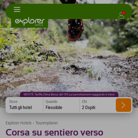
1
NOVITÀ: Tariffa Clima Bonus del 10% sui pernottamenti viaggiando in treno
Dove
Quando
Chi
Tutti gli hotel
Flessibile
2 Ospiti
Explorer Hotels
›
Tourenplaner
Corsa su sentiero verso