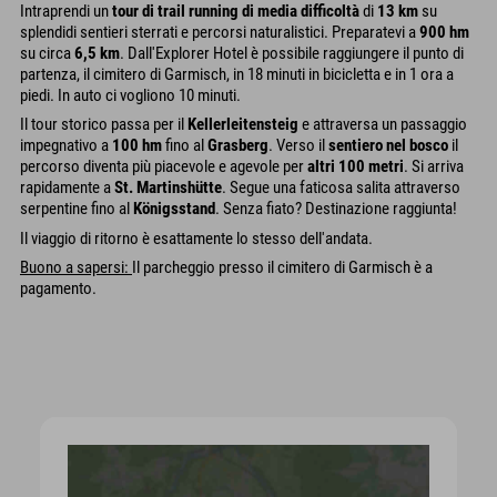
Intraprendi un
tour di trail running di media difficoltà
di
13 km
su
splendidi sentieri sterrati e percorsi naturalistici. Preparatevi a
900 hm
su circa
6,5 km
. Dall'Explorer Hotel è possibile raggiungere il punto di
partenza, il cimitero di Garmisch, in 18 minuti in bicicletta e in 1 ora a
piedi. In auto ci vogliono 10 minuti.
Il tour storico passa per il
Kellerleitensteig
e attraversa un passaggio
impegnativo a
100 hm
fino al
Grasberg
. Verso il
sentiero nel bosco
il
percorso diventa più piacevole e agevole per
altri 100 metri
. Si arriva
rapidamente a
St. Martinshütte
. Segue una faticosa salita attraverso
serpentine fino al
Königsstand
. Senza fiato? Destinazione raggiunta!
Il viaggio di ritorno è esattamente lo stesso dell'andata.
Buono a sapersi:
Il parcheggio presso il cimitero di Garmisch è a
pagamento.