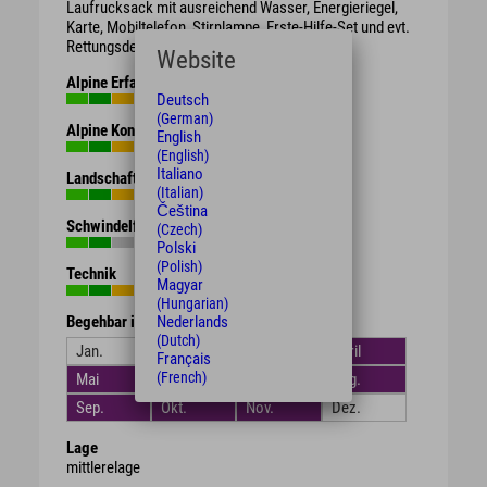
Laufrucksack mit ausreichend Wasser, Energieriegel,
Karte, Mobiltelefon, Stirnlampe, Erste-Hilfe-Set und evt.
Rettungsdecke.
Website
Alpine Erfahrung
Deutsch
(German)
Alpine Kondition
English
(English)
Italiano
Landschaft
(Italian)
Čeština
Schwindelfreiheit
(Czech)
Polski
(Polish)
Technik
Magyar
(Hungarian)
Nederlands
Begehbar in den Monaten
(Dutch)
Jan.
Feb.
März
April
Français
(French)
Mai
Juni
Juli
Aug.
Sep.
Okt.
Nov.
Dez.
Lage
mittlerelage