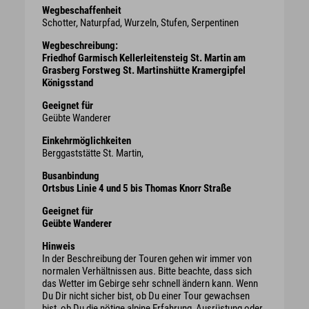
Wegbeschaffenheit
Schotter, Naturpfad, Wurzeln, Stufen, Serpentinen
Wegbeschreibung:
Friedhof Garmisch Kellerleitensteig St. Martin am
Grasberg Forstweg St. Martinshütte Kramergipfel
Königsstand
Geeignet für
Geübte Wanderer
Einkehrmöglichkeiten
Berggaststätte St. Martin,
Busanbindung
Ortsbus Linie 4 und 5 bis Thomas Knorr Straße
Geeignet für
Geübte Wanderer
Hinweis
In der Beschreibung der Touren gehen wir immer von
normalen Verhältnissen aus. Bitte beachte, dass sich
das Wetter im Gebirge sehr schnell ändern kann. Wenn
Du Dir nicht sicher bist, ob Du einer Tour gewachsen
bist, ob Du die nötige alpine Erfahrung, Ausrüstung oder