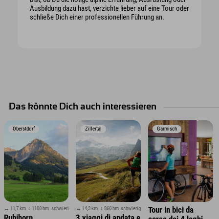
Ausbildung dazu hast, verzichte lieber auf eine Tour oder
schließe Dich einer professionellen Führung an.
Das könnte Dich auch interessieren
Oberstdorf
Zillertal
Garmisch
↔ 11,7 km
↕ 1100 hm
schwierig
↔ 14,3 km
↕ 860 hm
schwierig
Tour in bici da
Rubihorn
3 viaggi di andata e