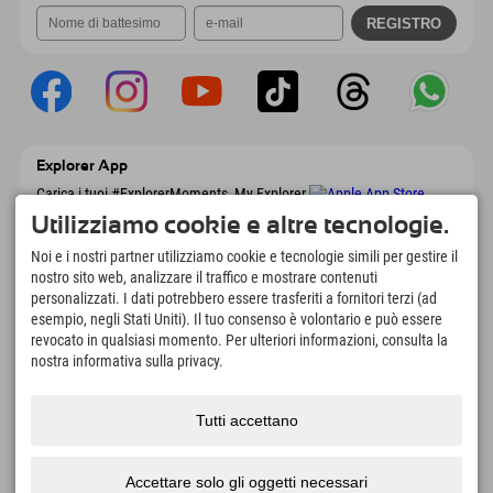
Explorer App
Carica i tuoi #ExplorerMoments, My Explorer
To Go con panoramica delle prenotazioni,
Utilizziamo cookie e altre tecnologie.
lista dei desideri, panoramica dei ristoranti e
molto altro. Scaricalo subito!
Noi e i nostri partner utilizziamo cookie e tecnologie simili per gestire il
nostro sito web, analizzare il traffico e mostrare contenuti
personalizzati. I dati potrebbero essere trasferiti a fornitori terzi (ad
È tempo di momenti da esploratore
esempio, negli Stati Uniti). Il tuo consenso è volontario e può essere
166
4.634
km
revocato in qualsiasi momento. Per ulteriori informazioni, consulta la
Laghi di montagna e piscine
Piste per lo sci e lo
nostra informativa sulla privacy.
avventura
snowboard
8.991
km
97
%
Tutti accettano
Percorsi per escursionismo
I nostri ospiti ci
e alpinismo
raccomandano
Accettare solo gli oggetti necessari