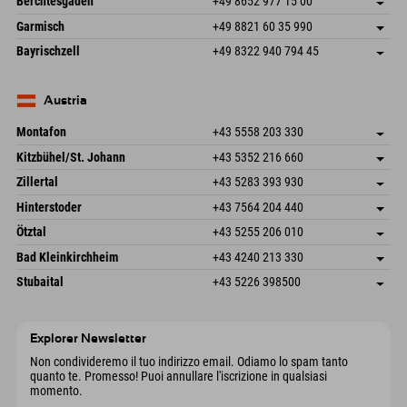
Berchtesgaden
+49 8652 977 15 00
87484 Nesselwang im Allgäu
Informazioni sull'arrivo
Invia email
Hofreitstr. 7
Salva indirizzo
Germania
Prenotazione
Garmisch
+49 8821 60 35 990
83471 Schönau am Königssee
Informazioni sull'arrivo
Invia email
Frickenstraße 22
Salva indirizzo
Germania
Prenotazione
Bayrischzell
+49 8322 940 794 45
82490 Farchant
Informazioni sull'arrivo
Invia email
Seebergstr. 17
Salva indirizzo
Germania
Prenotazione
83735 Bayrischzell
Informazioni sull'arrivo
Invia email
Germania
Prenotazione
Austria
Invia email
Montafon
+43 5558 203 330
Dorfstr. 127b
Salva indirizzo
Kitzbühel/St. Johann
+43 5352 216 660
6793 Gaschurn/Montafon
Informazioni sull'arrivo
Speckbacherstraße 87
Salva indirizzo
Austria
Prenotazione
Zillertal
+43 5283 393 930
6380 St. Johann in Tirol
Informazioni sull'arrivo
Invia email
Schmiedau 2
Salva indirizzo
Austria
Prenotazione
Hinterstoder
+43 7564 204 440
6272 Kaltenbach im Zillertal
Informazioni sull'arrivo
Invia email
Freizeitpark 10
Salva indirizzo
Austria
Prenotazione
Ötztal
+43 5255 206 010
4573 Hinterstoder
Informazioni sull'arrivo
Invia email
Gscheat 14
Salva indirizzo
Austria
Prenotazione
Bad Kleinkirchheim
+43 4240 213 330
6441 Umhausen
Informazioni sull'arrivo
Invia email
Dorfstraße 24
Salva indirizzo
Austria
Prenotazione
Stubaital
+43 5226 398500
9546 Bad Kleinkirchheim
Informazioni sull'arrivo
Invia email
Wiesenweg 6
Salva indirizzo
Austria
Prenotazione
6167 Neustift im Stubaital
Informazioni sull'arrivo
Invia email
Austria
Prenotazione
Explorer Newsletter
Invia email
Non condivideremo il tuo indirizzo email. Odiamo lo spam tanto
quanto te. Promesso! Puoi annullare l'iscrizione in qualsiasi
momento.