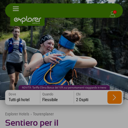
1
NOVITÀ: Tariffa Clima Bonus del 10% sui pernottamenti viaggiando in treno
Dove
Quando
Chi
Tutti gli hotel
Flessibile
2 Ospiti
Explorer Hotels
›
Tourenplaner
Sentiero per il