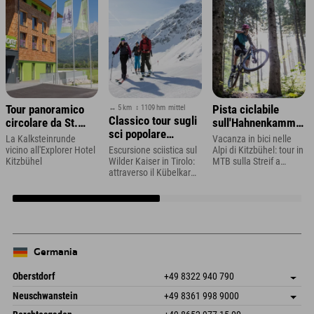
↔ 5 km
↕ 1109 hm
mittel
Tour panoramico
Pista ciclabile
Classico tour sugli
circolare da St.
sull'Hahnenkamm a
sci popolare
Johann
Kitzbühel
La Kalksteinrunde
Vacanza in bici nelle
all'Ellmauer Tor e
vicino all'Explorer Hotel
Escursione sciistica sul
Alpi di Kitzbühel: tour in
all'Hintere Goinger
Kitzbühel
Wilder Kaiser in Tirolo:
MTB sulla Streif a
attraverso il Kübelkar
Kitzbühel
Halt
fino all'Ellmauer Tor
Germania
Oberstdorf
+49 8322 940 790
An der Breitach 3
Salva indirizzo
Neuschwanstein
+49 8361 998 9000
87538 Fischen I. Allgäu
Informazioni sull'arrivo
An der Riese 45
Salva indirizzo
Germania
Prenotazione