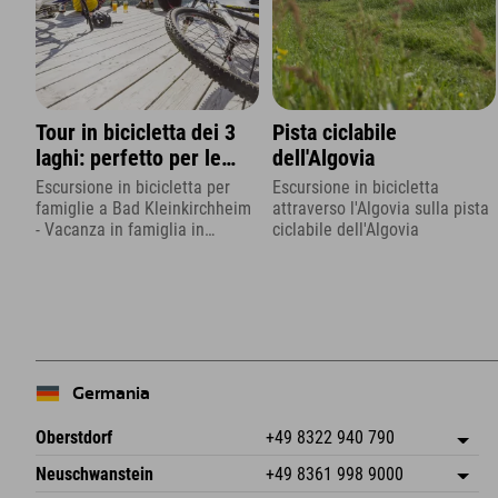
Tour in bicicletta dei 3
Pista ciclabile
laghi: perfetto per le
dell'Algovia
famiglie
Escursione in bicicletta per
Escursione in bicicletta
famiglie a Bad Kleinkirchheim
attraverso l'Algovia sulla pista
- Vacanza in famiglia in
ciclabile dell'Algovia
Carinzia
Germania
Oberstdorf
+49 8322 940 790
An der Breitach 3
Salva indirizzo
Neuschwanstein
+49 8361 998 9000
87538 Fischen I. Allgäu
Informazioni sull'arrivo