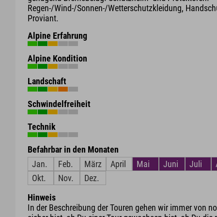
Regen-/Wind-/Sonnen-/Wetterschutzkleidung, Handschu
Proviant.
Alpine Erfahrung
Alpine Kondition
Landschaft
Schwindelfreiheit
Technik
Befahrbar in den Monaten
Jan.
Feb.
März
April
Mai
Juni
Juli
Okt.
Nov.
Dez.
Hinweis
In der Beschreibung der Touren gehen wir immer von nor