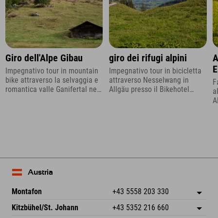
Giro dell'Alpe Gibau
giro dei rifugi alpini
A
E
Impegnativo tour in mountain
Impegnativo tour in bicicletta
bike attraverso la selvaggia e
attraverso Nesselwang in
F
romantica valle Ganifertal nel
Allgäu presso il Bikehotel
a
Montafon
Allgäu, l'Explorer Hotel.
A
Austria
Montafon
+43 5558 203 330
Dorfstr. 127b
Salva indirizzo
Kitzbühel/St. Johann
+43 5352 216 660
6793 Gaschurn/Montafon
Informazioni sull'arrivo