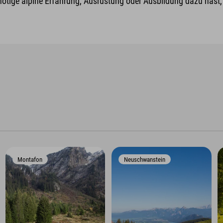
nötige alpine Erfahrung, Ausrüstung oder Ausbildung dazu hast, v
Montafon
Neuschwanstein