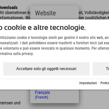
Downloads
Website
Wir übernehmen keine Haftung für die Richtigkeit, Vollständigke
Informationen. Wir empfehlen die Mitnahme einer zusätzlichen K
Deutsch
 cookie e altre tecnologie.
(German)
KML Download
GPX 
English
utilizziamo cookie e tecnologie simili per gestire il nostro sito web, ana
(English)
onalizzati. I dati potrebbero essere trasferiti a fornitori terzi (ad es
Italiano
(Italian)
o è volontario e può essere revocato in qualsiasi momento. Per ulterior
Čeština
ormativa sulla privacy.
(Czech)
Polski
(Polish)
Accettare solo gli oggetti necessari
T
lunghezza
Altitudine
Magyar
(Hungarian)
10 km
573 m
Nederlands
Impostazioni
·
Protez
(Dutch)
Français
(French)
 Bremsen und