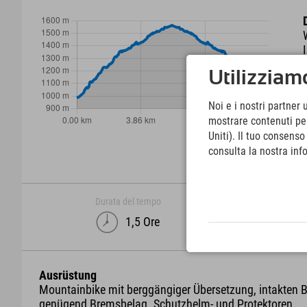
Utilizziamo
Noi e i nostri partner 
mostrare contenuti pers
Uniti). Il tuo consens
consulta la nostra inf
Durata del tempo
1,5 Ore
Ausrüstung
Mountainbike mit berggängiger Übersetzung, intakten
genügend Bremsbelag. Schutzhelm- und Protektoren.