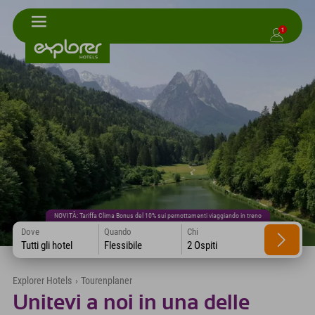
1
NOVITÀ: Tariffa Clima Bonus del 10% sui pernottamenti viaggiando in treno
Dove
Quando
Chi
Tutti gli hotel
Flessibile
2 Ospiti
Explorer Hotels
›
Tourenplaner
Unitevi a noi in una delle