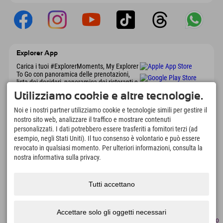
Explorer App
Carica i tuoi #ExplorerMoments, My Explorer
To Go con panoramica delle prenotazioni,
lista dei desideri, panoramica dei ristoranti e
molto altro. Scaricalo subito!
Utilizziamo cookie e altre tecnologie.
Noi e i nostri partner utilizziamo cookie e tecnologie simili per gestire il
È tempo di momenti da esploratore
nostro sito web, analizzare il traffico e mostrare contenuti
personalizzati. I dati potrebbero essere trasferiti a fornitori terzi (ad
166
4.634
km
esempio, negli Stati Uniti). Il tuo consenso è volontario e può essere
Laghi di montagna e piscine
Piste per lo sci e lo
revocato in qualsiasi momento. Per ulteriori informazioni, consulta la
avventura
snowboard
nostra informativa sulla privacy.
8.991
km
97
%
Percorsi per escursionismo
I nostri ospiti ci
e alpinismo
raccomandano
Tutti accettano
Accettare solo gli oggetti necessari
Note
Protezione
Accessibilità
premere
Certificati di
Lavori
Italiano