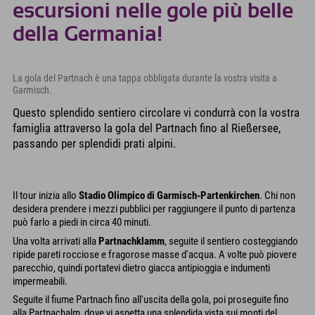
escursioni nelle gole più belle
della Germania!
La gola del Partnach è una tappa obbligata durante la vostra visita a
Garmisch.
Questo splendido sentiero circolare vi condurrà con la vostra
famiglia attraverso la gola del Partnach fino al Rießersee,
passando per splendidi prati alpini.
Il tour inizia allo
Stadio Olimpico di Garmisch-Partenkirchen
. Chi non
desidera prendere i mezzi pubblici per raggiungere il punto di partenza
può farlo a piedi in circa 40 minuti.
Una volta arrivati alla
Partnachklamm
, seguite il sentiero costeggiando
ripide pareti rocciose e fragorose masse d'acqua. A volte può piovere
parecchio, quindi portatevi dietro giacca antipioggia e indumenti
impermeabili.
Seguite il fiume Partnach fino all'uscita della gola, poi proseguite fino
alla Partnachalm, dove vi aspetta una splendida vista sui monti del