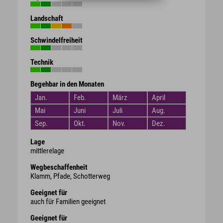
Landschaft
Schwindelfreiheit
Technik
Begehbar in den Monaten
Jan.
Feb.
März
April
Mai
Juni
Juli
Aug.
Sep.
Okt.
Nov.
Dez.
Lage
mittlerelage
Wegbeschaffenheit
Klamm, Pfade, Schotterweg
Geeignet für
auch für Familien geeignet
Geeignet für