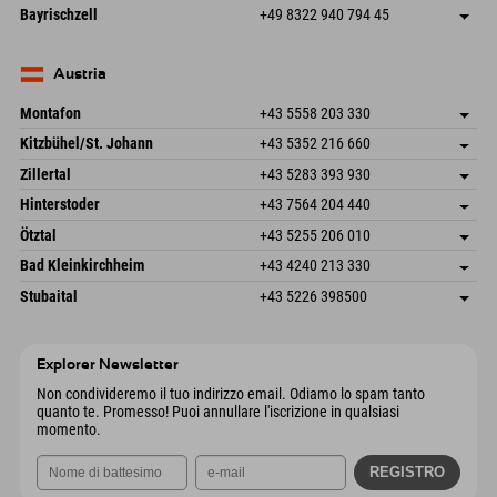
Frickenstraße 22
Salva indirizzo
Germania
Prenotazione
Bayrischzell
+49 8322 940 794 45
82490 Farchant
Informazioni sull'arrivo
Invia email
Seebergstr. 17
Salva indirizzo
Germania
Prenotazione
83735 Bayrischzell
Informazioni sull'arrivo
Invia email
Germania
Prenotazione
Austria
Invia email
Montafon
+43 5558 203 330
Dorfstr. 127b
Salva indirizzo
Kitzbühel/St. Johann
+43 5352 216 660
6793 Gaschurn/Montafon
Informazioni sull'arrivo
Speckbacherstraße 87
Salva indirizzo
Austria
Prenotazione
Zillertal
+43 5283 393 930
6380 St. Johann in Tirol
Informazioni sull'arrivo
Invia email
Schmiedau 2
Salva indirizzo
Austria
Prenotazione
Hinterstoder
+43 7564 204 440
6272 Kaltenbach im Zillertal
Informazioni sull'arrivo
Invia email
Freizeitpark 10
Salva indirizzo
Austria
Prenotazione
Ötztal
+43 5255 206 010
4573 Hinterstoder
Informazioni sull'arrivo
Invia email
Gscheat 14
Salva indirizzo
Austria
Prenotazione
Bad Kleinkirchheim
+43 4240 213 330
6441 Umhausen
Informazioni sull'arrivo
Invia email
Dorfstraße 24
Salva indirizzo
Austria
Prenotazione
Stubaital
+43 5226 398500
9546 Bad Kleinkirchheim
Informazioni sull'arrivo
Invia email
Wiesenweg 6
Salva indirizzo
Austria
Prenotazione
6167 Neustift im Stubaital
Informazioni sull'arrivo
Invia email
Austria
Prenotazione
Explorer Newsletter
Invia email
Non condivideremo il tuo indirizzo email. Odiamo lo spam tanto
quanto te. Promesso! Puoi annullare l'iscrizione in qualsiasi
momento.