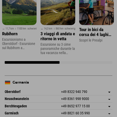
↔ 11,7 km
↕ 1100 hm
schwierig
↔ 14,3 km
↕ 860 hm
schwierig
Tour in bici da
Rubihorn
3 viaggi di andata e
corsa dei 4 laghi
ritorno in vetta
nella regione dello
Escursionismo a
Scopri le Prealpi
Oberstdorf - Escursione
Zugspitze
Escursione su 3 cime
sul Rubihorn a
panoramiche durante la
Oberstdorf in Algovia
tua vacanza nella
Zillertal
Germania
Oberstdorf
+49 8322 940 790
An der Breitach 3
Salva indirizzo
Neuschwanstein
+49 8361 998 9000
87538 Fischen I. Allgäu
Informazioni sull'arrivo
An der Riese 45
Salva indirizzo
Germania
Prenotazione
Berchtesgaden
+49 8652 977 15 00
87484 Nesselwang im Allgäu
Informazioni sull'arrivo
Invia email
Hofreitstr. 7
Salva indirizzo
Germania
Prenotazione
Garmisch
+49 8821 60 35 990
83471 Schönau am Königssee
Informazioni sull'arrivo
Invia email