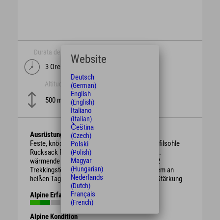
Durata del tempo
lunghezza
Website
3 Ore
15 km
Deutsch
Altitudine
difficoltà
(German)
English
mittel
500 m
(English)
Italiano
(Italian)
Čeština
Ausrüstung
(Czech)
Feste, knöchelhohe Bergschuhe mit guter Profilsohle
Polski
Rucksack Regenschutz, je nach Witterung evtl.
(Polish)
Magyar
wärmende Kleidung oder Sonnenschutz ggf. 2
(Hungarian)
Trekkingstöcke ausreichend Getränke vor allem an
Nederlands
heißen Tagen evtl. Brotzeit / Süßigkeiten zur Stärkung
(Dutch)
Français
Alpine Erfahrung
(French)
Alpine Kondition