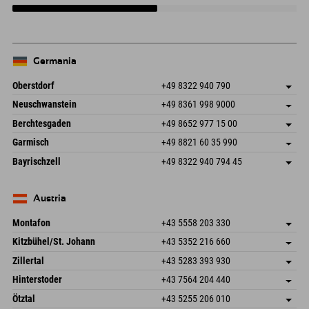
nell'Alta Austria
Germania
Oberstdorf
+49 8322 940 790
An der Breitach 3
Salva indirizzo
Neuschwanstein
+49 8361 998 9000
87538 Fischen I. Allgäu
Informazioni sull'arrivo
An der Riese 45
Salva indirizzo
Germania
Prenotazione
Berchtesgaden
+49 8652 977 15 00
87484 Nesselwang im Allgäu
Informazioni sull'arrivo
Invia email
Hofreitstr. 7
Salva indirizzo
Germania
Prenotazione
Garmisch
+49 8821 60 35 990
83471 Schönau am Königssee
Informazioni sull'arrivo
Invia email
Frickenstraße 22
Salva indirizzo
Germania
Prenotazione
Bayrischzell
+49 8322 940 794 45
82490 Farchant
Informazioni sull'arrivo
Invia email
Seebergstr. 17
Salva indirizzo
Germania
Prenotazione
83735 Bayrischzell
Informazioni sull'arrivo
Invia email
Germania
Prenotazione
Austria
Invia email
Montafon
+43 5558 203 330
Dorfstr. 127b
Salva indirizzo
Kitzbühel/St. Johann
+43 5352 216 660
6793 Gaschurn/Montafon
Informazioni sull'arrivo
Speckbacherstraße 87
Salva indirizzo
Austria
Prenotazione
Zillertal
+43 5283 393 930
6380 St. Johann in Tirol
Informazioni sull'arrivo
Invia email
Schmiedau 2
Salva indirizzo
Austria
Prenotazione
Hinterstoder
+43 7564 204 440
6272 Kaltenbach im Zillertal
Informazioni sull'arrivo
Invia email
Freizeitpark 10
Salva indirizzo
Austria
Prenotazione
Ötztal
+43 5255 206 010
4573 Hinterstoder
Informazioni sull'arrivo
Invia email