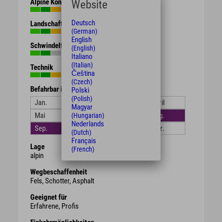
Alpine Kondition
Website
Deutsch
Landschaft
(German)
English
Schwindelfreiheit
(English)
Italiano
(Italian)
Technik
Čeština
(Czech)
Befahrbar in den Monaten
Polski
(Polish)
Jan.
Feb.
März
April
Magyar
Mai
Juni
Juli
Aug.
(Hungarian)
Nederlands
Sep.
Okt.
Nov.
Dez.
(Dutch)
Français
Lage
(French)
alpin
Wegbeschaffenheit
Fels, Schotter, Asphalt
Geeignet für
Erfahrene, Profis