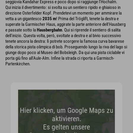
seggiovia Kandahar Express e poco dopo si raggiunge l'Hochalm.
Qui inizia il divertimento: si svolta su un sentiero ripido e ghiaioso in
direzione Osterfelder Kopf. Prendetevi un momento per ammirare la
vetta a un gigantesco
2035 m
! Prima del Tröglift, tenete la destra e
superate la Garmischer Haus, aggirate la parte anteriore dell'Hausberg
e passate sotto la
Hausbergbahn
. Qui si riprende il sentiero di salita
dell'inizio. Questa volta, però, svoltate a destra e al bivio successivo
tenete ancora la destra: lì potrete scorgere la famosa curva bavarese
della storica pista olimpica di bob. Proseguendo lungo la riva del lago si
giunge dopo poco al Museo del Bobsleigh. Da qui una pista ciclabile vi
porta giù fino all'Aule-Alm. Infine la strada ci riporta a Garmisch-
Partenkirchen.
Hier klicken, um Google Maps zu
aktivieren.
Es gelten unsere