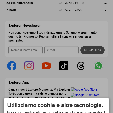
Gscheat 14
Salva indirizzo
Austria
Prenotazione
Bad Kleinkirchheim
+43 4240 213 330
6441 Umhausen
Informazioni sull'arrivo
Invia email
Dorfstraße 24
Salva indirizzo
Austria
Prenotazione
Stubaital
+43 5226 398500
9546 Bad Kleinkirchheim
Informazioni sull'arrivo
Invia email
Wiesenweg 6
Salva indirizzo
Austria
Prenotazione
6167 Neustift im Stubaital
Informazioni sull'arrivo
Invia email
Austria
Prenotazione
Explorer Newsletter
Invia email
Non condivideremo il tuo indirizzo email. Odiamo lo spam tanto
quanto te. Promesso! Puoi annullare l'iscrizione in qualsiasi
momento.
Explorer App
Carica i tuoi #ExplorerMoments, My Explorer
To Go con panoramica delle prenotazioni,
lista dei desideri, panoramica dei ristoranti e
molto altro. Scaricalo subito!
Utilizziamo cookie e altre tecnologie.
Noi e i nostri partner utilizziamo cookie e tecnologie simili per gestire il