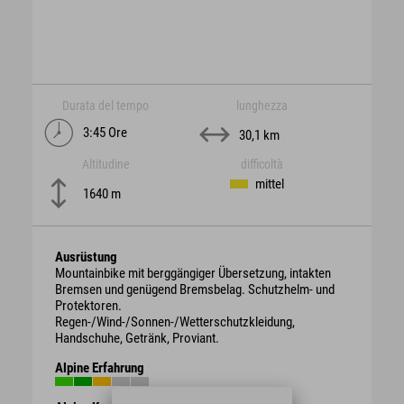
Durata del tempo
lunghezza
3:45 Ore
30,1 km
Altitudine
difficoltà
mittel
1640 m
Ausrüstung
Mountainbike mit berggängiger Übersetzung, intakten
Bremsen und genügend Bremsbelag. Schutzhelm- und
Protektoren.
Regen-/Wind-/Sonnen-/Wetterschutzkleidung,
Handschuhe, Getränk, Proviant.
Alpine Erfahrung