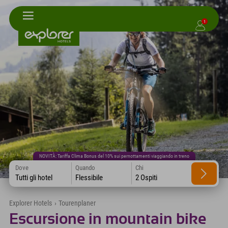
1
NOVITÀ: Tariffa Clima Bonus del 10% sui pernottamenti viaggiando in treno
Dove
Quando
Chi
Tutti gli hotel
Flessibile
2 Ospiti
Explorer Hotels
›
Tourenplaner
Escursione in mountain bike