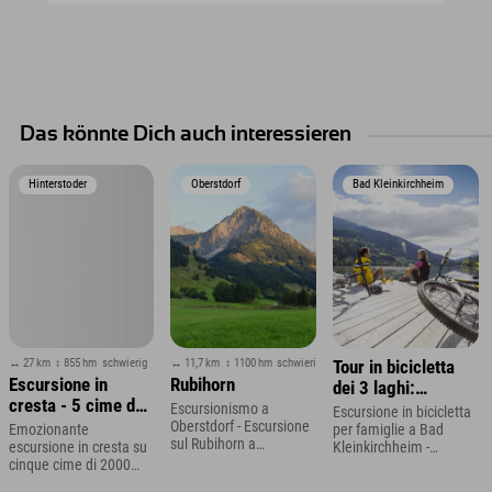
Das könnte Dich auch interessieren
Hinterstoder
Oberstdorf
Bad Kleinkirchheim
↔ 27 km
↕ 855 hm
schwierig
↔ 11,7 km
↕ 1100 hm
schwierig
Tour in bicicletta
Escursione in
Rubihorn
dei 3 laghi:
cresta - 5 cime da
perfetto per le
Escursionismo a
Escursione in bicicletta
2000 m
Oberstdorf - Escursione
famiglie
Emozionante
per famiglie a Bad
sul Rubihorn a
escursione in cresta su
Kleinkirchheim -
Oberstdorf in Algovia
cinque cime di 2000
Vacanza in famiglia in
metri a Hinterstoder
Carinzia