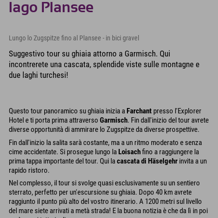
lago Plansee
Lungo lo Zugspitze fino al Plansee - in bici gravel
Suggestivo tour su ghiaia attorno a Garmisch. Qui
incontrerete una cascata, splendide viste sulle montagne e
due laghi turchesi!
Questo tour panoramico su ghiaia inizia a
Farchant
presso l'Explorer
Hotel e ti porta prima attraverso
Garmisch
. Fin dall'inizio del tour avrete
diverse opportunità di ammirare lo Zugspitze da diverse prospettive.
Fin dall'inizio la salita sarà costante, ma a un ritmo moderato e senza
cime accidentate. Si prosegue lungo la
Loisach
fino a raggiungere la
prima tappa importante del tour. Qui la
cascata di Häselgehr
invita a un
rapido ristoro.
Nel complesso, il tour si svolge quasi esclusivamente su un sentiero
sterrato, perfetto per un'escursione su ghiaia. Dopo 40 km avrete
raggiunto il punto più alto del vostro itinerario. A 1200 metri sul livello
del mare siete arrivati a metà strada! E la buona notizia è che da lì in poi