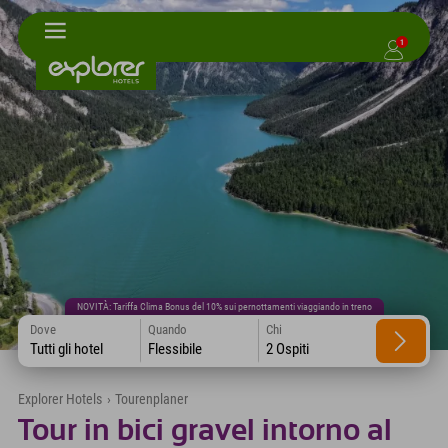
1
NOVITÀ: Tariffa Clima Bonus del 10% sui pernottamenti viaggiando in treno
Dove
Quando
Chi
Tutti gli hotel
Flessibile
2 Ospiti
Explorer Hotels
›
Tourenplaner
Tour in bici gravel intorno al