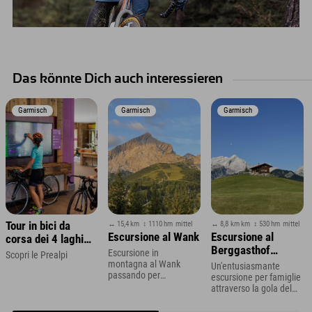
Das könnte Dich auch interessieren
Garmisch
Garmisch
Garmisch
↔ 15,4 km
↕ 1110 hm
mittel
↔ 8,8 km km
↕ 530 hm
mittel
Tour in bici da
Escursione al Wank
Escursione al
corsa dei 4 laghi
Berggasthof
nella regione dello
Escursione in
Scopri le Prealpi
Eckbauer
montagna al Wank
Zugspitze
Un'entusiasmante
passando per
escursione per famiglie
l'Esterbergalm, regione
attraverso la gola del
di Garmisch-
Partnach a Garmisch-
Partenkirchen
Partenkirchen!