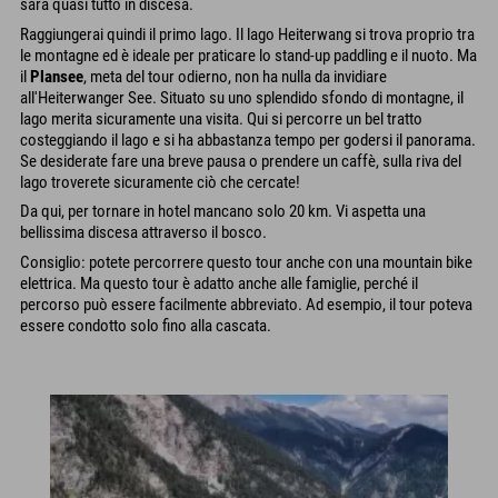
sarà quasi tutto in discesa.
Raggiungerai quindi il primo lago. Il lago Heiterwang si trova proprio tra
le montagne ed è ideale per praticare lo stand-up paddling e il nuoto. Ma
il
Plansee
, meta del tour odierno, non ha nulla da invidiare
all'Heiterwanger See. Situato su uno splendido sfondo di montagne, il
lago merita sicuramente una visita. Qui si percorre un bel tratto
costeggiando il lago e si ha abbastanza tempo per godersi il panorama.
Se desiderate fare una breve pausa o prendere un caffè, sulla riva del
lago troverete sicuramente ciò che cercate!
Da qui, per tornare in hotel mancano solo 20 km. Vi aspetta una
bellissima discesa attraverso il bosco.
Consiglio: potete percorrere questo tour anche con una mountain bike
elettrica. Ma questo tour è adatto anche alle famiglie, perché il
percorso può essere facilmente abbreviato. Ad esempio, il tour poteva
essere condotto solo fino alla cascata.