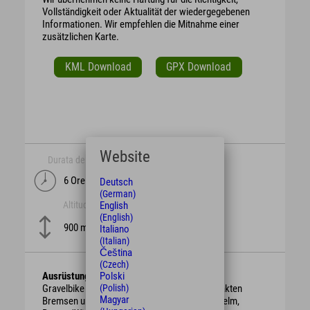
Vollständigkeit oder Aktualität der wiedergegebenen
Informationen. Wir empfehlen die Mitnahme einer
zusätzlichen Karte.
KML Download
GPX Download
Website
Durata del tempo
lunghezza
6 Ore
Deutsch
80 km
(German)
English
Altitudine
difficoltà
(English)
mittel
900 m
Italiano
(Italian)
Čeština
(Czech)
Polski
Ausrüstung
(Polish)
Gravelbike mit berggängiger Übersetzung, intakten
Magyar
Bremsen und genügend Bremsbelag. Schutzhelm,