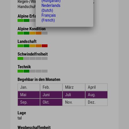
(Hungarian)
Regen-/Wind-/Sonnen-/Wetterschutzkleidung,
Nederlands
Handschuhe, Getränk, Proviant.
(Dutch)
Français
Alpine Erfahrung
(French)
Alpine Kondition
Landschaft
Schwindelfreiheit
Technik
Begehbar in den Monaten
Jan.
Feb.
März
April
Mai
Juni
Juli
Aug.
Sep.
Okt.
Nov.
Dez.
Lage
tal
Wegbeschaffenheit