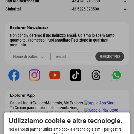
Austria
Prenotazione
Bad Kleinkirchheim
+43 4240 213 330
6441 Umhausen
Informazioni sull'arrivo
Invia email
Dorfstraße 24
Salva indirizzo
Austria
Prenotazione
Stubaital
+43 5226 398500
9546 Bad Kleinkirchheim
Informazioni sull'arrivo
Invia email
Wiesenweg 6
Salva indirizzo
Austria
Prenotazione
6167 Neustift im Stubaital
Informazioni sull'arrivo
Invia email
Austria
Prenotazione
Explorer Newsletter
Invia email
Non condivideremo il tuo indirizzo email. Odiamo lo spam tanto
quanto te. Promesso! Puoi annullare l'iscrizione in qualsiasi
momento.
Explorer App
Carica i tuoi #ExplorerMoments, My Explorer
To Go con panoramica delle prenotazioni,
lista dei desideri, panoramica dei ristoranti e
molto altro. Scaricalo subito!
Utilizziamo cookie e altre tecnologie.
Noi e i nostri partner utilizziamo cookie e tecnologie simili per gestire il