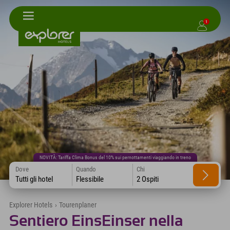
1
NOVITÀ: Tariffa Clima Bonus del 10% sui pernottamenti viaggiando in treno
Dove
Quando
Chi
Tutti gli hotel
Flessibile
2 Ospiti
Explorer Hotels
›
Tourenplaner
Sentiero EinsEinser nella