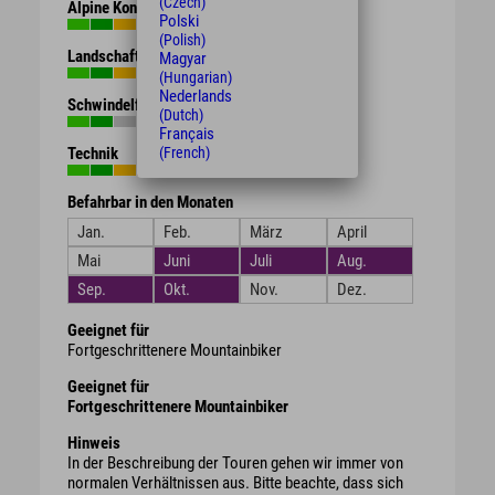
(Czech)
Alpine Kondition
Polski
(Polish)
Landschaft
Magyar
(Hungarian)
Nederlands
Schwindelfreiheit
(Dutch)
Français
Technik
(French)
Befahrbar in den Monaten
Jan.
Feb.
März
April
Mai
Juni
Juli
Aug.
Sep.
Okt.
Nov.
Dez.
Geeignet für
Fortgeschrittenere Mountainbiker
Geeignet für
Fortgeschrittenere Mountainbiker
Hinweis
In der Beschreibung der Touren gehen wir immer von
normalen Verhältnissen aus. Bitte beachte, dass sich