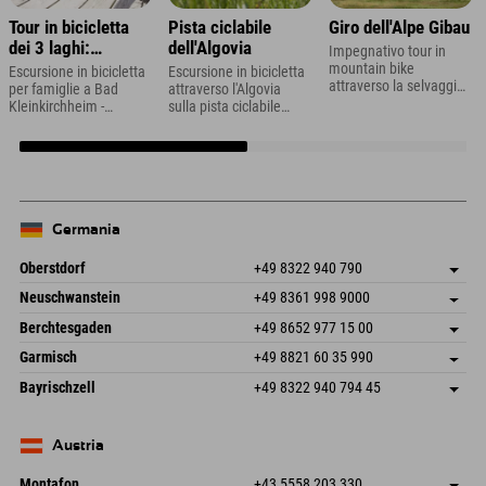
Tour in bicicletta
Pista ciclabile
Giro dell'Alpe Gibau
dei 3 laghi:
dell'Algovia
Impegnativo tour in
perfetto per le
mountain bike
Escursione in bicicletta
Escursione in bicicletta
attraverso la selvaggia
famiglie
per famiglie a Bad
attraverso l'Algovia
e romantica valle
Kleinkirchheim -
sulla pista ciclabile
Ganifertal nel Montafon
Vacanza in famiglia in
dell'Algovia
Carinzia
Germania
Oberstdorf
+49 8322 940 790
An der Breitach 3
Salva indirizzo
Neuschwanstein
+49 8361 998 9000
87538 Fischen I. Allgäu
Informazioni sull'arrivo
An der Riese 45
Salva indirizzo
Germania
Prenotazione
Berchtesgaden
+49 8652 977 15 00
87484 Nesselwang im Allgäu
Informazioni sull'arrivo
Invia email
Hofreitstr. 7
Salva indirizzo
Germania
Prenotazione
Garmisch
+49 8821 60 35 990
83471 Schönau am Königssee
Informazioni sull'arrivo
Invia email
Frickenstraße 22
Salva indirizzo
Germania
Prenotazione
Bayrischzell
+49 8322 940 794 45
82490 Farchant
Informazioni sull'arrivo
Invia email
Seebergstr. 17
Salva indirizzo
Germania
Prenotazione
83735 Bayrischzell
Informazioni sull'arrivo
Invia email
Germania
Prenotazione
Austria
Invia email
Montafon
+43 5558 203 330