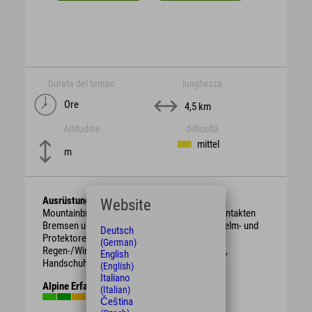
Durata del tempo
lunghezza
Ore
4,5 km
Altitudine
difficoltà
mittel
m
Ausrüstung
Website
Mountainbike mit berggängiger Übersetzung, intakten
Bremsen und genügend Bremsbelag. Schutzhelm- und
Deutsch
Protektoren.
(German)
Regen-/Wind-/Sonnen-/Wetterschutzkleidung,
English
Handschuhe, Getränk, Proviant.
(English)
Italiano
Alpine Erfahrung
(Italian)
Čeština