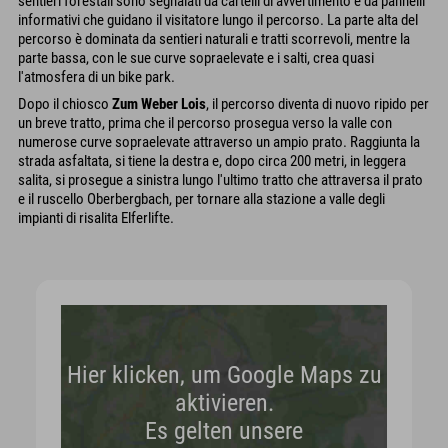
sentieri forestali sono segnalati da cartelli di avvertimento e da pannelli
informativi che guidano il visitatore lungo il percorso. La parte alta del
percorso è dominata da sentieri naturali e tratti scorrevoli, mentre la
parte bassa, con le sue curve sopraelevate e i salti, crea quasi
l'atmosfera di un bike park.
Dopo il chiosco
Zum Weber Lois
, il percorso diventa di nuovo ripido per
un breve tratto, prima che il percorso prosegua verso la valle con
numerose curve sopraelevate attraverso un ampio prato. Raggiunta la
strada asfaltata, si tiene la destra e, dopo circa 200 metri, in leggera
salita, si prosegue a sinistra lungo l'ultimo tratto che attraversa il prato
e il ruscello Oberbergbach, per tornare alla stazione a valle degli
impianti di risalita Elferlifte.
Hier klicken, um Google Maps zu
aktivieren.
Es gelten unsere