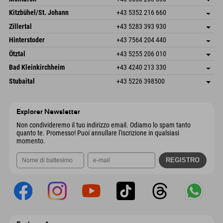
Dorfstr. 127b
Salva indirizzo
Kitzbühel/St. Johann
+43 5352 216 660
6793 Gaschurn/Montafon
Informazioni sull'arrivo
Speckbacherstraße 87
Salva indirizzo
Austria
Prenotazione
Zillertal
+43 5283 393 930
6380 St. Johann in Tirol
Informazioni sull'arrivo
Invia email
Schmiedau 2
Salva indirizzo
Austria
Prenotazione
Hinterstoder
+43 7564 204 440
6272 Kaltenbach im Zillertal
Informazioni sull'arrivo
Invia email
Freizeitpark 10
Salva indirizzo
Austria
Prenotazione
Ötztal
+43 5255 206 010
4573 Hinterstoder
Informazioni sull'arrivo
Invia email
Gscheat 14
Salva indirizzo
Austria
Prenotazione
Bad Kleinkirchheim
+43 4240 213 330
6441 Umhausen
Informazioni sull'arrivo
Invia email
Dorfstraße 24
Salva indirizzo
Austria
Prenotazione
Stubaital
+43 5226 398500
9546 Bad Kleinkirchheim
Informazioni sull'arrivo
Invia email
Wiesenweg 6
Salva indirizzo
Austria
Prenotazione
6167 Neustift im Stubaital
Informazioni sull'arrivo
Invia email
Austria
Prenotazione
Explorer Newsletter
Invia email
Non condivideremo il tuo indirizzo email. Odiamo lo spam tanto
quanto te. Promesso! Puoi annullare l'iscrizione in qualsiasi
momento.