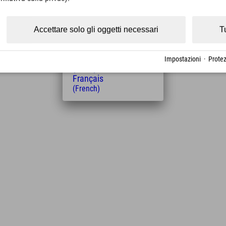
(Czech)
Polski
(Polish)
Accettare solo gli oggetti necessari
T
Magyar
ngibili in circa 15 minuti di auto
(Hungarian)
Nederlands
Impostazioni
·
Protez
(Dutch)
Français
(French)