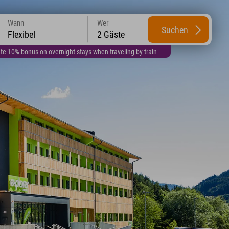
Wann
Wer
Suchen
Flexibel
2 Gäste
te 10% bonus on overnight stays when traveling by train