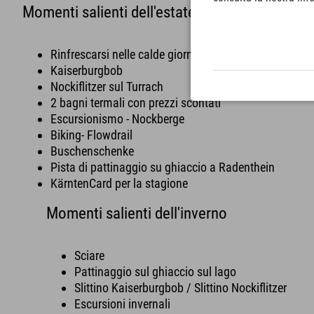
Momenti salienti dell'estate
Rinfrescarsi nelle calde giornate estive: 3 laghi raggiu
Kaiserburgbob
Nockiflitzer sul Turrach
2 bagni termali con prezzi scontati
Escursionismo - Nockberge
Biking- Flowdrail
Buschenschenke
Pista di pattinaggio su ghiaccio a Radenthein
KärntenCard per la stagione
Momenti salienti dell'inverno
Sciare
Pattinaggio sul ghiaccio sul lago
Slittino Kaiserburgbob / Slittino Nockiflitzer
Escursioni invernali