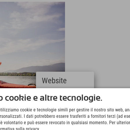
Website
Deutsch
 cookie e altre tecnologie.
(German)
English
utilizziamo cookie e tecnologie simili per gestire il nostro sito web, ana
(English)
onalizzati. I dati potrebbero essere trasferiti a fornitori terzi (ad es
Italiano
(Italian)
o è volontario e può essere revocato in qualsiasi momento. Per ulterior
Čeština
ormativa sulla privacy.