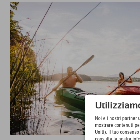
Utilizziamo
Noi e i nostri partner 
mostrare contenuti pers
Uniti). Il tuo consens
consulta la nostra inf