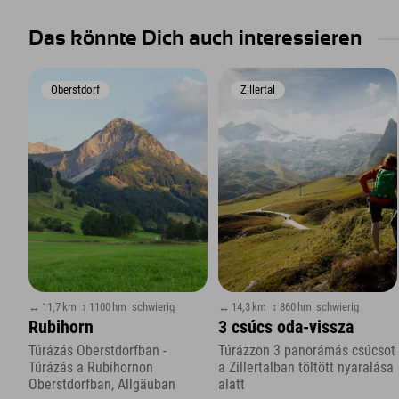
Das könnte Dich auch interessieren
Oberstdorf
Zillertal
↔ 11,7 km
↕ 1100 hm
schwierig
↔ 14,3 km
↕ 860 hm
schwierig
Rubihorn
3 csúcs oda-vissza
Túrázás Oberstdorfban -
Túrázzon 3 panorámás csúcsot
Túrázás a Rubihornon
a Zillertalban töltött nyaralása
Oberstdorfban, Allgäuban
alatt