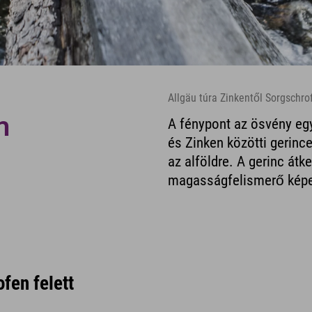
Allgäu túra Zinkentől Sorgschro
n
A fénypont az ösvény egy
és Zinken közötti gerinc
az alföldre. A gerinc átk
magasságfelismerő képes
fen felett