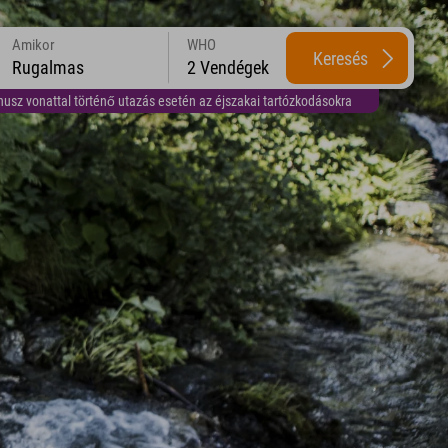
Amikor
WHO
Keresés
Rugalmas
2 Vendégek
usz vonattal történő utazás esetén az éjszakai tartózkodásokra