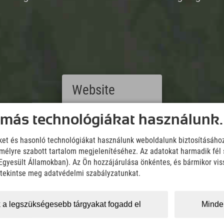
Website
Deutsch
 más technológiákat használunk.
(German)
English
iket és hasonló technológiákat használunk weboldalunk biztosításáho
(English)
élyre szabott tartalom megjelenítéséhez. Az adatokat harmadik fél 
Italiano
z Egyesült Államokban). Az Ön hozzájárulása önkéntes, és bármikor vi
(Italian)
Čeština
, tekintse meg adatvédelmi szabályzatunkat.
Downloads
(Czech)
Wir übernehmen keine Haftung für die Richtigkeit, Vollständigke
Polski
Informationen. Wir empfehlen die Mitnahme einer zusätzlichen K
(Polish)
 a legszükségesebb tárgyakat fogadd el
Minden
Magyar
KML Download
GPX 
(Hungarian)