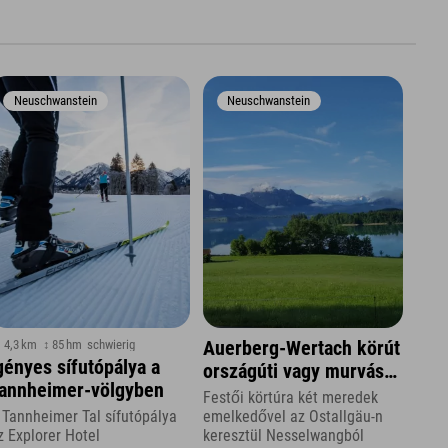
Neuschwanstein
Neuschwanstein
 4,3 km
↕ 85 hm
schwierig
Auerberg-Wertach körút
gényes sífutópálya a
országúti vagy murvás
annheimer-völgyben
kerékpároknak
Festői körtúra két meredek
emelkedővel az Ostallgäu-n
 Tannheimer Tal sífutópálya
keresztül Nesselwangból
z Explorer Hotel