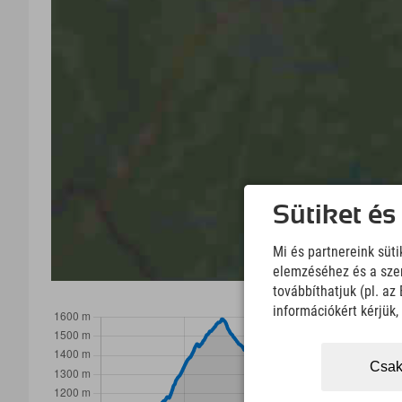
Sütiket és
Mi és partnereink süt
elemzéséhez és a szem
továbbíthatjuk (pl. a
információkért kérjük
Csak