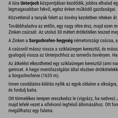
A túra
Unterjoch
központjában kezdődik, jobbra elhalad eg
legmagasabban fekvő, egész évben működő gazdaságai.
Közvetlenül a tanyák felett az ösvény kezdetben réteken át
Továbbhaladva az erdőn, egy nagy rétre érsz, majd ezen me
Zinken csúcsát. Az utolsó 30 métert drótkötélen teszed m
A Zinken a
Sorgschrofen-hegység
németországi csúcsa, ah
A csúcsról mássz vissza a sziklaüregen keresztül, és máss
gyalogolj vissza az Unterjochhoz az ismerős ösvényen. Has
Az átkelést elkezdheted egy sziklaüregen keresztül (ami nag
gerincet. A hegyi mentőszolgálat által részben drótkötelekke
a Sorgschrofenre (1635 m).
Innen csodálatos kilátás nyílik az egyik oldalon a síkságr
és fordulj balra.
Ott törmelékes terepen ereszkedsz le (vigyázz, ha nedves) 
majd lefelé vezet a sífelvonó legfelső állomásához. Ott for
megállhatsz egy falatra.