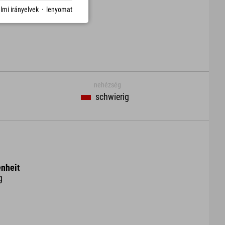
lmi irányelvek
·
lenyomat
nehézség
schwierig
nheit
g