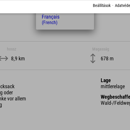
Nederlands
Beállítások
·
Adatvéde
(Dutch)
Français
(French)
hossz
Magasság
8,9 km
678 m
Lage
ucksack
mittlerelage
g oder
Wegbeschaffe
nke vor allem
Wald-/Feldwe
ng