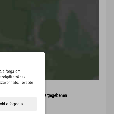
z, a forgalom
szolgáltatóknak
sszavonható. További
it oder Aktualität der wiedergegebenen
arte.
ki elfogadja
Download