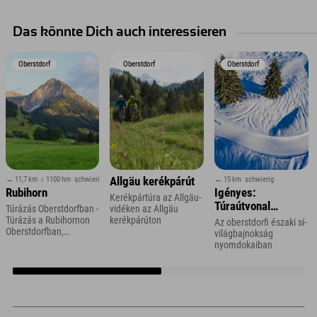
Das könnte Dich auch interessieren
Oberstdorf
Oberstdorf
Oberstdorf
↔ 11,7 km
↕ 1100 hm
schwierig
↔ 15 km
schwierig
Allgäu kerékpárút
Rubihorn
Igényes:
Kerékpártúra az Allgäu-
Túraútvonal
Túrázás Oberstdorfban -
vidéken az Allgäu
Spielmannsauba
Túrázás a Rubihornon
kerékpárúton
Az oberstdorfi északi sí-
Oberstdorfban,
Oberstdorf
világbajnokság
Allgäuban
nyomdokaiban
közelében