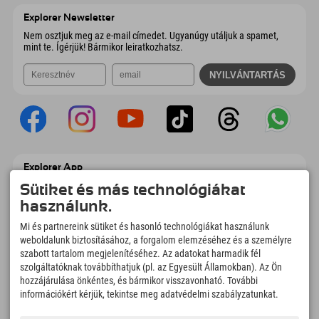
E-mail küldése
Ausztria
Könyv
Explorer Newsletter
E-mail küldése
Nem osztjuk meg az e-mail címedet. Ugyanúgy utáljuk a spamet,
mint te. Ígérjük! Bármikor leiratkozhatsz.
Explorer App
Töltsd fel #ExplorerPillanataidat, az Úticélom
Sütiket és más technológiákat
című videódat foglalási áttekintéssel,
használunk.
bakancslistával, étterem áttekintéssel és
még sok mással. Töltsd le most!
Mi és partnereink sütiket és hasonló technológiákat használunk
weboldalunk biztosításához, a forgalom elemzéséhez és a személyre
szabott tartalom megjelenítéséhez. Az adatokat harmadik fél
Felfedezős pillanatok ideje
szolgáltatóknak továbbíthatjuk (pl. az Egyesült Államokban). Az Ön
166
4.634
km
hozzájárulása önkéntes, és bármikor visszavonható. További
Hegyi tavak és
Sí- és snowboardpályák
információkért kérjük, tekintse meg adatvédelmi szabályzatunkat.
élményfürdők