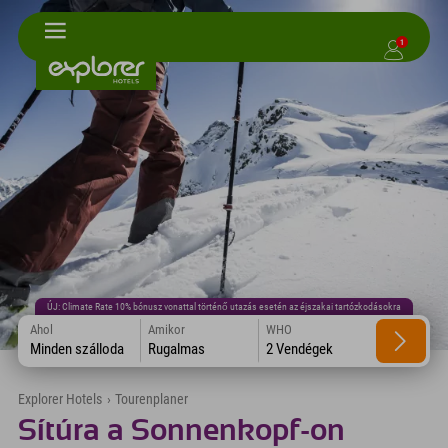
1
ÚJ: Climate Rate 10% bónusz vonattal történő utazás esetén az éjszakai tartózkodásokra
Ahol
Amikor
WHO
Minden szálloda
Rugalmas
2 Vendégek
Explorer Hotels
›
Tourenplaner
Sítúra a Sonnenkopf-on