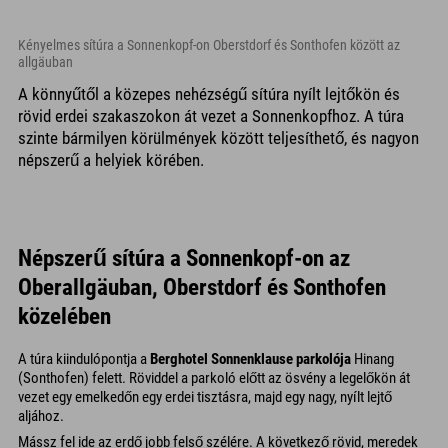
Kényelmes sítúra a Sonnenkopf-on Oberstdorf és Sonthofen között az
allgäuban
A könnyűtől a közepes nehézségű sítúra nyílt lejtőkön és
rövid erdei szakaszokon át vezet a Sonnenkopfhoz. A túra
szinte bármilyen körülmények között teljesíthető, és nagyon
népszerű a helyiek körében.
Népszerű sítúra a Sonnenkopf-on az
Oberallgäuban, Oberstdorf és Sonthofen
közelében
A túra kiindulópontja a
Berghotel Sonnenklause parkolója
Hinang
(Sonthofen) felett. Röviddel a parkoló előtt az ösvény a legelőkön át
vezet egy emelkedőn egy erdei tisztásra, majd egy nagy, nyílt lejtő
aljához.
Mássz fel ide az erdő jobb felső szélére. A következő rövid, meredek