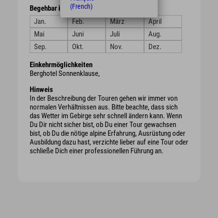
(French)
Begehbar in den Monaten
Jan.
Feb.
März
April
Mai
Juni
Juli
Aug.
Sep.
Okt.
Nov.
Dez.
Einkehrmöglichkeiten
Berghotel Sonnenklause,
Hinweis
In der Beschreibung der Touren gehen wir immer von
normalen Verhältnissen aus. Bitte beachte, dass sich
das Wetter im Gebirge sehr schnell ändern kann. Wenn
Du Dir nicht sicher bist, ob Du einer Tour gewachsen
bist, ob Du die nötige alpine Erfahrung, Ausrüstung oder
Ausbildung dazu hast, verzichte lieber auf eine Tour oder
schließe Dich einer professionellen Führung an.