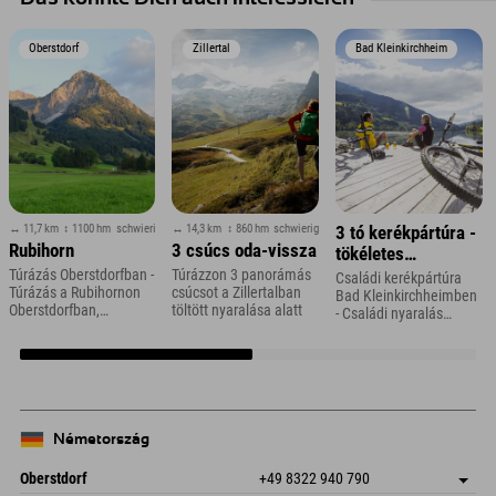
Oberstdorf
Zillertal
Bad Kleinkirchheim
↔ 11,7 km
↕ 1100 hm
schwierig
↔ 14,3 km
↕ 860 hm
schwierig
3 tó kerékpártúra -
Rubihorn
3 csúcs oda-vissza
tökéletes
családoknak
Túrázás Oberstdorfban -
Túrázzon 3 panorámás
Családi kerékpártúra
Túrázás a Rubihornon
csúcsot a Zillertalban
Bad Kleinkirchheimben
Oberstdorfban,
töltött nyaralása alatt
- Családi nyaralás
Allgäuban
Karintiában
Németország
Oberstdorf
+49 8322 940 790