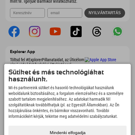
mint te. Ígérjük! Bármikor leiratkozhatsz.
Explorer App
Töltsd fel #ExplorerPillanataidat, az Úticélom
című videódat foglalási áttekintéssel,
bakancslistával, étterem áttekintéssel és
Sütiket és más technológiákat
még sok mással. Töltsd le most!
használunk.
Mi és partnereink sütiket és hasonló technológiákat használunk
Felfedezős pillanatok ideje
weboldalunk biztosításához, a forgalom elemzéséhez és a személyre
166
4.634
km
szabott tartalom megjelenítéséhez. Az adatokat harmadik fél
szolgáltatóknak továbbíthatjuk (pl. az Egyesült Államokban). Az Ön
Hegyi tavak és
Sí- és snowboardpályák
élményfürdők
hozzájárulása önkéntes, és bármikor visszavonható. További
információkért kérjük, tekintse meg adatvédelmi szabályzatunkat.
8.991
km
97
%
Túrázási és hegymászási
Vendégeink ajánlanak
ösvények
minket
Mindenki elfogadja