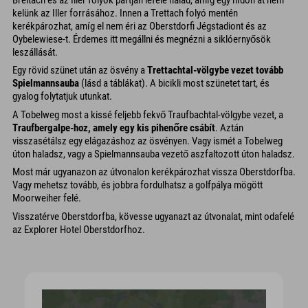
kelünk az Iller forrásához. Innen a Trettach folyó mentén
kerékpározhat, amíg el nem éri az Oberstdorfi Jégstadiont és az
Oybelewiese-t. Érdemes itt megállni és megnézni a siklóernyősök
leszállását.
Egy rövid szünet után az ösvény a
Trettachtal-völgybe vezet tovább
Spielmannsauba
(lásd a táblákat). A bicikli most szünetet tart, és
gyalog folytatjuk utunkat.
A Tobelweg most a kissé feljebb fekvő Traufbachtal-völgybe vezet, a
Traufbergalpe-hoz, amely egy kis pihenőre csábít
. Aztán
visszasétálsz egy elágazáshoz az ösvényen. Vagy ismét a Tobelweg
úton haladsz, vagy a Spielmannsauba vezető aszfaltozott úton haladsz.
Most már ugyanazon az útvonalon kerékpározhat vissza Oberstdorfba.
Vagy mehetsz tovább, és jobbra fordulhatsz a golfpálya mögött
Moorweiher felé.
Visszatérve Oberstdorfba, kövesse ugyanazt az útvonalat, mint odafelé
az Explorer Hotel Oberstdorfhoz.