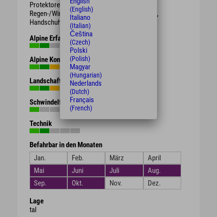
English
Protektoren.
(English)
Regen-/Wind-/Sonnen-/Wetterschutzkleidung,
Italiano
Handschuhe, Getränk, Proviant.
(Italian)
Čeština
Alpine Erfahrung
(Czech)
Polski
(Polish)
Alpine Kondition
Magyar
(Hungarian)
Landschaft
Nederlands
(Dutch)
Français
Schwindelfreiheit
(French)
Technik
Befahrbar in den Monaten
Jan.
Feb.
März
April
Mai
Juni
Juli
Aug.
Sep.
Okt.
Nov.
Dez.
Lage
tal