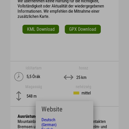
Wir übernehmen keine Haftung für die Richtigkeit,
Vollständigkeit oder Aktualität der wiedergegebenen
Informationen. Wir empfehlen die Mitnahme einer
zusätzlichen Karte.
KML Download
GPX Download
Időtartam
hossz
5,5 Órák
25 km
Magasság
nehézség
mittel
548 m
Website
Ausrüstung
Deutsch
Mountainbike mit berggängiger Übersetzung, intakten
(German)
Bremsen und genügend Bremsbelag. Schutzhelm- und