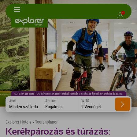
1
ÚJ: Climate Rate 10% bónusz vonattal történő utazás esetén az éjszakai tartózkodásokra
Ahol
Amikor
WHO
Minden szálloda
Rugalmas
2 Vendégek
Explorer Hotels
›
Tourenplaner
Kerékpározás és túrázás: