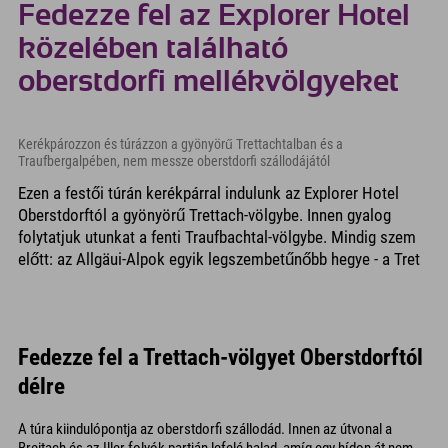
Fedezze fel az Explorer Hotel
közelében található
oberstdorfi mellékvölgyeket
Kerékpározzon és túrázzon a gyönyörű Trettachtalban és a
Traufbergalpében, nem messze oberstdorfi szállodájától
Ezen a festői túrán kerékpárral indulunk az Explorer Hotel
Oberstdorftól a gyönyörű Trettach-völgybe. Innen gyalog
folytatjuk utunkat a fenti Traufbachtal-völgybe. Mindig szem
előtt: az Allgäui-Alpok egyik legszembetűnőbb hegye - a Tret
Fedezze fel a Trettach-völgyet Oberstdorftól
délre
A túra kiindulópontja az oberstdorfi szállodád. Innen az útvonal a
Breitach és az Iller folyók partján lefelé halad, amíg egy hídon át nem