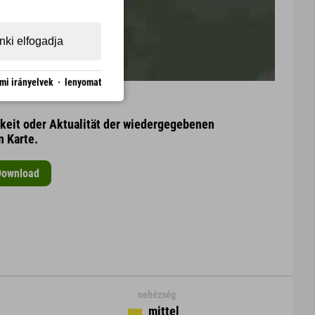
ki elfogadja
mi irányelvek
·
lenyomat
gkeit oder Aktualität der wiedergegebenen
n Karte.
Download
nehézség
mittel