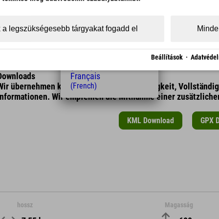
(Czech)
Polski
(Polish)
 a legszükségesebb tárgyakat fogadd el
Minden
Magyar
(Hungarian)
Nederlands
Beállítások
·
Adatvédel
(Dutch)
Downloads
Français
Wir übernehmen keine Haftung für die Richtigkeit, Vollständi
(French)
Informationen. Wir empfehlen die Mitnahme einer zusätzliche
KML Download
GPX 
hossz
Magasság