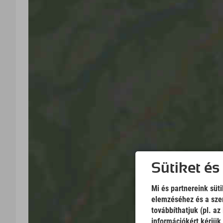
Sütiket és
Mi és partnereink süt
elemzéséhez és a szem
továbbíthatjuk (pl. a
információkért kérjük