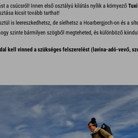
st a csúcsról! Innen első osztályú kilátás nyílik a környező
Tux
sztása kicsit tovább tarthat!
ül is leereszkedhetsz, de síelhetsz a Hoarbergjoch-on és a síter
hogy szinte bármilyen szögből megteheted, és különböző kiindul
al kell vinned a szükséges felszerelést (lavina-adó-vevő, szon