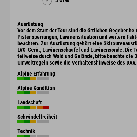
3 Órák
Ausrüstung
Vor dem Start der Tour sind die örtlichen Gegebenhei
Pistensperrungen, Lawinensituation und weitere Fakt
beachten. Zur Ausrüstung gehört eine Skitourenausr
LVS-Gerät, Lawinenschaufel und Lawinensonde. Die To
teilweise durch Wald und Gelände, bitte beachte die 
Umweltregeln sowie die Verhaltenshinweise des DAV.
Alpine Erfahrung
Alpine Kondition
Landschaft
Schwindelfreiheit
Technik