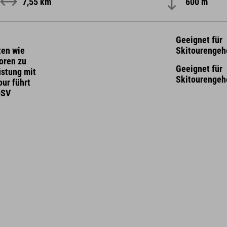
7,55 km
600 m
Geeignet für
ten wie
Skitourengeh
oren zu
Geeignet für
üstung mit
Skitourengeh
ur führt
DSV