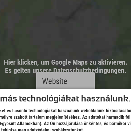
Hier klicken, um Google Maps zu aktivieren.
Es gelten unsere Datenschutzbedingungen.
Website
Deutsch
 más technológiákat használunk.
(German)
English
iket és hasonló technológiákat használunk weboldalunk biztosításáho
(English)
élyre szabott tartalom megjelenítéséhez. Az adatokat harmadik fél
Italiano
(Italian)
z Egyesült Államokban). Az Ön hozzájárulása önkéntes, és bármikor v
Čeština
, tekintse meg adatvédelmi szabályzatunkat.