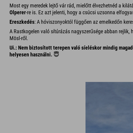
Most egy meredek lejtő vár rád, mielőtt élvezhetnéd a kilátá
Olperer
-re is. Ez azt jelenti, hogy a csúcsi uzsonna elfogya
Ereszkedés
: A hóviszonyoktól függően az emelkedőn kereszt
A Rastkogelen való sítúrázás nagyszerűsége abban rejlik, 
Mösl-ről.
Ui.: Nem biztosított terepen való síeléskor mindig magadd
helyesen használni.
😇