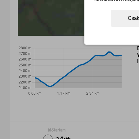
Csak
Időtartam