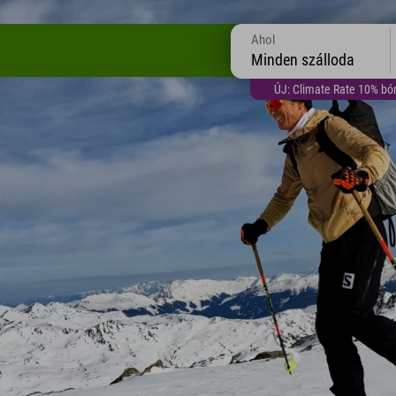
Ahol
Minden szálloda
ÚJ: Climate Rate 10% bón