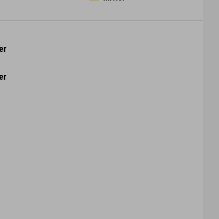
er
er