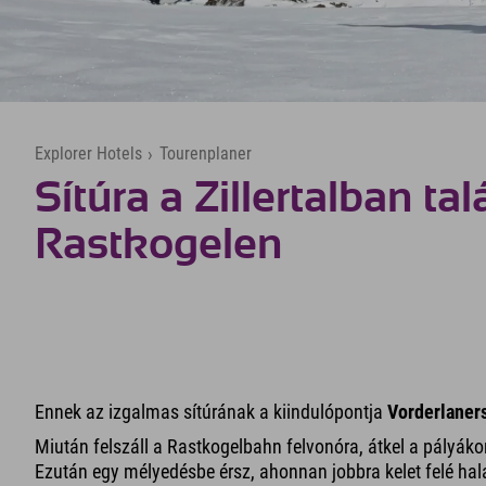
Explorer Hotels
›
Tourenplaner
Sítúra a Zillertalban ta
Rastkogelen
Ennek az izgalmas sítúrának a kiindulópontja
Vorderlaner
Miután felszáll a Rastkogelbahn felvonóra, átkel a pályáko
Ezután egy mélyedésbe érsz, ahonnan jobbra kelet felé hal