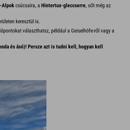
i-Alpok
csúcsaira, a
Hintertux-gleccserre
, sőt még az
ületen keresztül is.
ópontokat választhatsz, például a Geiselhöfe-ről vagy a
da és ásó)! Persze azt is tudni kell, hogyan kell