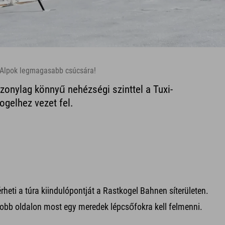
ux-Alpok legmagasabb csúcsára!
szonylag könnyű nehézségi szinttel a Tuxi-
ogelhez vezet fel.
rheti a túra kiindulópontját a Rastkogel Bahnen síterületen.
 Jobb oldalon most egy meredek lépcsőfokra kell felmenni.