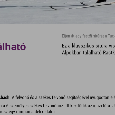
Éljen át egy festői sítúrát a T
lálható
Ez a klasszikus sítúra vi
Alpokban található Rastk
sbach
. A felvonó és a székes felvonó segítségével nyugodtan elé
n a 6 személyes székes felvonóhoz. Itt kezdődik az igazi túra.
adsz egy rámpán a déli oldalra.