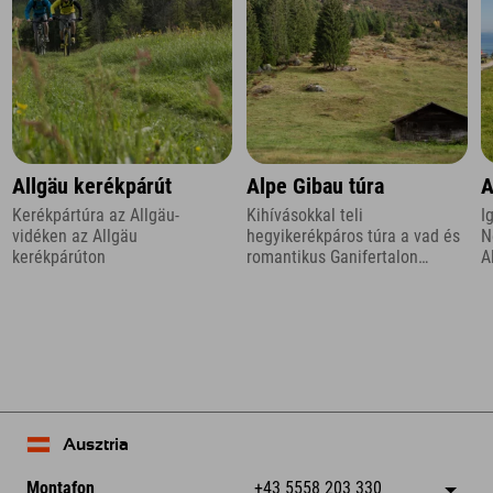
Allgäu kerékpárút
Alpe Gibau túra
A
Kerékpártúra az Allgäu-
Kihívásokkal teli
I
vidéken az Allgäu
hegyikerékpáros túra a vad és
N
kerékpárúton
romantikus Ganifertalon
A
keresztül Montafonban
A
H
Ausztria
Montafon
+43 5558 203 330