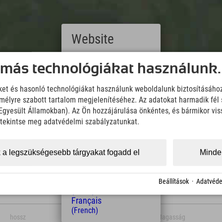
Website
Deutsch
 más technológiákat használunk.
(German)
English
Downloads
iket és hasonló technológiákat használunk weboldalunk biztosításáho
(English)
Wir übernehmen keine Haftung für die Richtigkeit, Vollständigke
élyre szabott tartalom megjelenítéséhez. Az adatokat harmadik fél 
Italiano
Informationen. Wir empfehlen die Mitnahme einer zusätzlichen K
(Italian)
z Egyesült Államokban). Az Ön hozzájárulása önkéntes, és bármikor vi
Čeština
, tekintse meg adatvédelmi szabályzatunkat.
(Czech)
KML Download
GPX 
Polski
(Polish)
 a legszükségesebb tárgyakat fogadd el
Minden
Magyar
(Hungarian)
Nederlands
Beállítások
·
Adatvéde
(Dutch)
Français
(French)
hossz
Magasság