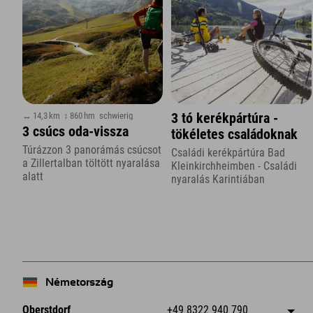
↔ 14,3 km
↕ 860 hm
schwierig
3 tó kerékpártúra -
3 csúcs oda-vissza
tökéletes családoknak
Túrázzon 3 panorámás csúcsot
Családi kerékpártúra Bad
a Zillertalban töltött nyaralása
Kleinkirchheimben - Családi
alatt
nyaralás Karintiában
Németország
Oberstdorf
+49 8322 940 790