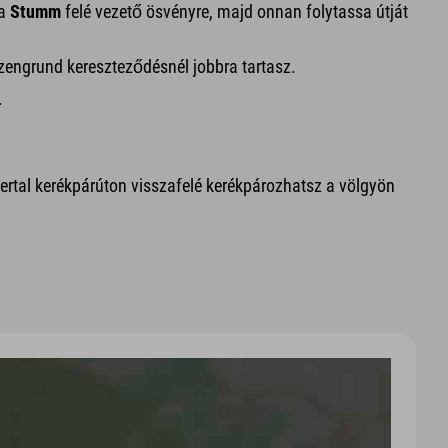
 a
Stumm
felé vezető ösvényre, majd onnan folytassa útját
zengrund kereszteződésnél jobbra tartasz.
.
llertal kerékpárúton visszafelé kerékpározhatsz a völgyön