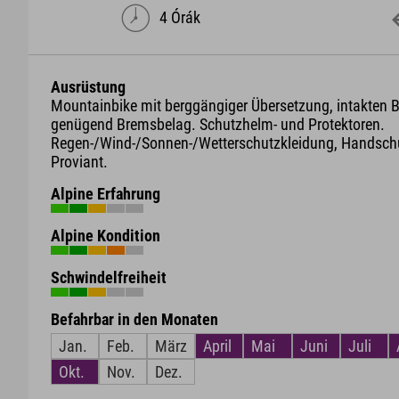
4 Órák
Ausrüstung
Mountainbike mit berggängiger Übersetzung, intakten
genügend Bremsbelag. Schutzhelm- und Protektoren.
Regen-/Wind-/Sonnen-/Wetterschutzkleidung, Handschu
Proviant.
Alpine Erfahrung
Alpine Kondition
Schwindelfreiheit
Befahrbar in den Monaten
Jan.
Feb.
März
April
Mai
Juni
Juli
Okt.
Nov.
Dez.