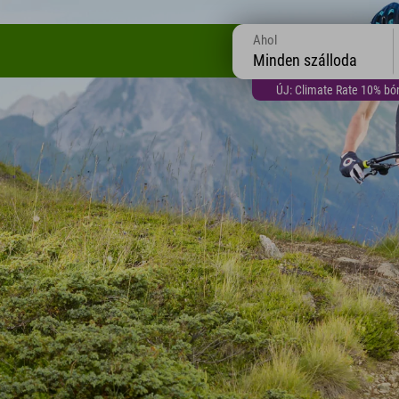
Ahol
Minden szálloda
ÚJ: Climate Rate 10% bón