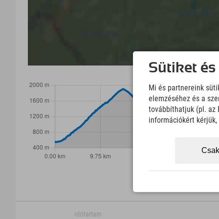
Sütiket és
Mi és partnereink süt
elemzéséhez és a szem
továbbíthatjuk (pl. a
információkért kérjük
Csak
Időtartam