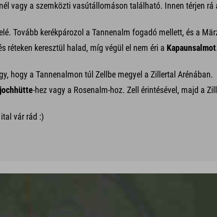
lnél vagy a szemközti vasútállomáson található. Innen térjen rá
elé. Tovább kerékpározol a Tannenalm fogadó mellett, és a Mär
s réteken keresztül halad, míg végül el nem éri a
Kapaunsalmot
, hogy a Tannenalmon túl Zellbe megyel a Zillertal Arénában.
jochhütte
-hez vagy a Rosenalm-hoz. Zell érintésével, majd a Zi
tal vár rád :)