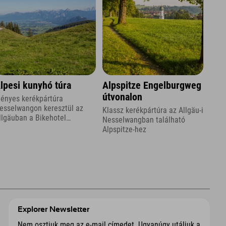
lpesi kunyhó túra
Alpspitze Engelburgweg
útvonalon
gényes kerékpártúra
esselwangon keresztül az
Klassz kerékpártúra az Allgäu-i
llgäuban a Bikehotel
Nesselwangban található
llgäuban, az Explorer
Alpspitze-hez
otelben.
Explorer Newsletter
Nem osztjuk meg az e-mail címedet. Ugyanúgy utáljuk a