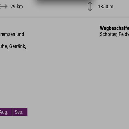
29 km
1350 m
Wegbeschaffe
 Bremsen und
Schotter, Feld
he, Getränk,
Aug.
Sep.