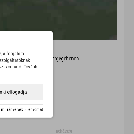
z, a forgalom
it oder Aktualität der wiedergegebenen
szolgáltatóknak
arte.
sszavonható. További
Download
ki elfogadja
lmi irányelvek
·
lenyomat
nehézség