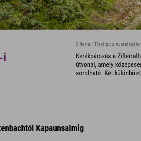
Zillertal: Túratipp a nyaralásáh
-i
Kerékpározás a Zillertal
útvonal, amely közepesen
sorolható. Két különböző
ltenbachtól Kapaunsalmig