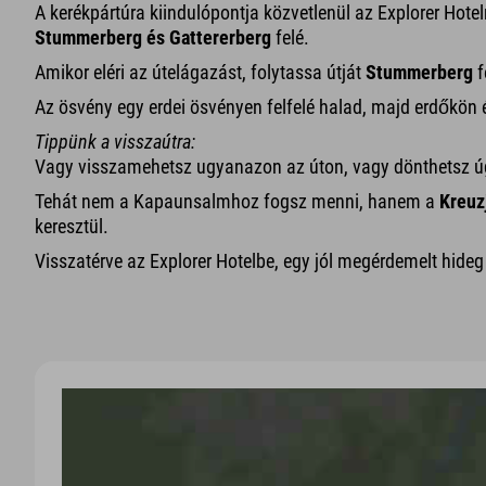
A kerékpártúra kiindulópontja közvetlenül az Explorer Hote
Stummerberg és Gattererberg
felé.
Amikor eléri az útelágazást, folytassa útját
Stummerberg
f
Az ösvény egy erdei ösvényen felfelé halad, majd erdőkön é
Tippünk a visszaútra:
Vagy visszamehetsz ugyanazon az úton, vagy dönthetsz úgy
Tehát nem a Kapaunsalmhoz fogsz menni, hanem a
Kreuz
keresztül.
Visszatérve az Explorer Hotelbe, egy jól megérdemelt hideg i