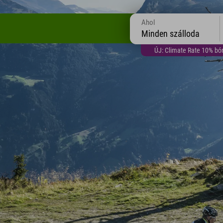
Ahol
Minden szálloda
ÚJ: Climate Rate 10% bón