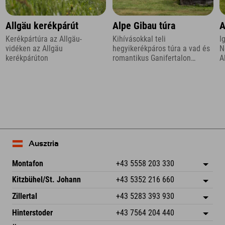
Allgäu kerékpárút
Alpe Gibau túra
A
Kerékpártúra az Allgäu-
Kihívásokkal teli
I
vidéken az Allgäu
hegyikerékpáros túra a vad és
N
kerékpárúton
romantikus Ganifertalon
A
keresztül Montafonban
A
H
Ausztria
Montafon
+43 5558 203 330
Dorfstr. 127b
Cím mentése
Kitzbühel/St. Johann
+43 5352 216 660
6793 Gaschurn/Montafon
Érkezési információk
Speckbacherstraße 87
Cím mentése
Ausztria
Könyv
Zillertal
+43 5283 393 930
6380 St. Johann in Tirol
Érkezési információk
E-mail küldése
Schmiedau 2
Cím mentése
Ausztria
Könyv
Hinterstoder
+43 7564 204 440
6272 Kaltenbach im Zillertal
Érkezési információk
E-mail küldése