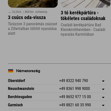
↔ 14,3 km
↕ 860 hm
schwierig
3 tó kerékpártúra -
3 csúcs oda-vissza
tökéletes családoknak
Túrázzon 3 panorámás csúcsot
Családi kerékpártúra Bad
a Zillertalban töltött nyaralása
Kleinkirchheimben - Családi
alatt
nyaralás Karintiában
Németország
Oberstdorf
+49 8322 940 790
An der Breitach 3
Cím mentése
Neuschwanstein
+49 8361 998 9000
87538 Fischen I. Allgäu
Érkezési információk
An der Riese 45
Cím mentése
Németország
Könyv
Berchtesgaden
+49 8652 977 15 00
87484 Nesselwang im Allgäu
Érkezési információk
E-mail küldése
Hofreitstr. 7
Cím mentése
Németország
Könyv
Garmisch
+49 8821 60 35 990
83471 Schönau am Königssee
Érkezési információk
E-mail küldése