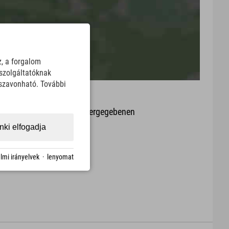
z, a forgalom
szolgáltatóknak
sszavonható. További
it oder Aktualität der wiedergegebenen
arte.
ki elfogadja
Download
lmi irányelvek
·
lenyomat