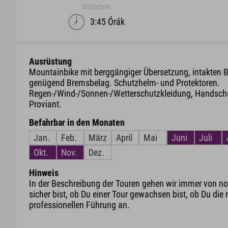
Időtartam
3:45 Órák
Ausrüstung
Mountainbike mit berggängiger Übersetzung, intakten
genügend Bremsbelag. Schutzhelm- und Protektoren.
Regen-/Wind-/Sonnen-/Wetterschutzkleidung, Handschu
Proviant.
Befahrbar in den Monaten
Jan.
Feb.
März
April
Mai
Juni
Juli
Okt.
Nov.
Dez.
Hinweis
In der Beschreibung der Touren gehen wir immer von nor
sicher bist, ob Du einer Tour gewachsen bist, ob Du die 
professionellen Führung an.