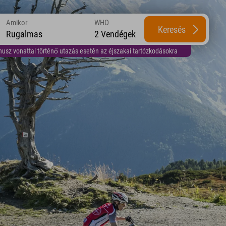
Amikor
WHO
Keresés
Rugalmas
2 Vendégek
usz vonattal történő utazás esetén az éjszakai tartózkodásokra