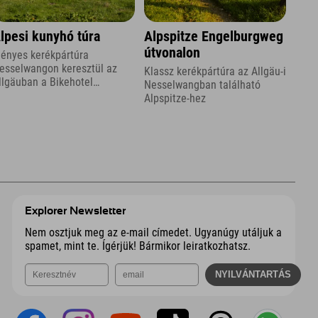
lpesi kunyhó túra
Alpspitze Engelburgweg
útvonalon
gényes kerékpártúra
esselwangon keresztül az
Klassz kerékpártúra az Allgäu-i
llgäuban a Bikehotel
Nesselwangban található
llgäuban, az Explorer
Alpspitze-hez
otelben.
Explorer Newsletter
Nem osztjuk meg az e-mail címedet. Ugyanúgy utáljuk a
spamet, mint te. Ígérjük! Bármikor leiratkozhatsz.