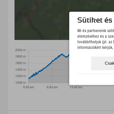
Sütiket és
Mi és partnereink süt
elemzéséhez és a szem
továbbíthatjuk (pl. a
információkért kérjük
Csak