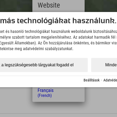
Website
Deutsch
 más technológiákat használunk.
(German)
English
iket és hasonló technológiákat használunk weboldalunk biztosításáho
(English)
élyre szabott tartalom megjelenítéséhez. Az adatokat harmadik fél 
Italiano
(Italian)
z Egyesült Államokban). Az Ön hozzájárulása önkéntes, és bármikor vi
Čeština
, tekintse meg adatvédelmi szabályzatunkat.
Downloads
(Czech)
Wir übernehmen keine Haftung für die Richtigkeit, Vollständigke
Polski
Informationen. Wir empfehlen die Mitnahme einer zusätzlichen K
(Polish)
 a legszükségesebb tárgyakat fogadd el
Minden
Magyar
(Hungarian)
KML Download
GPX 
Nederlands
Beállítások
·
Adatvéde
(Dutch)
Français
(French)