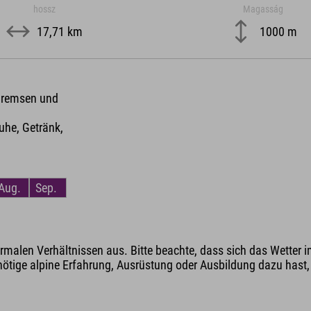
hossz
Magasság
17,71 km
1000 m
 Bremsen und
he, Getränk,
Aug.
Sep.
malen Verhältnissen aus. Bitte beachte, dass sich das Wetter i
nötige alpine Erfahrung, Ausrüstung oder Ausbildung dazu hast, v