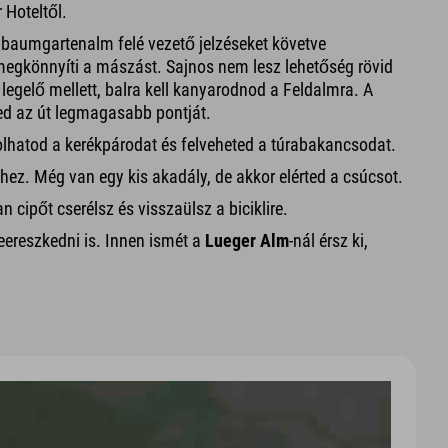
 Hoteltől.
aulbaumgartenalm felé vezető jelzéseket követve
megkönnyíti a mászást. Sajnos nem lesz lehetőség rövid
 legelő mellett, balra kell kanyarodnod a Feldalmra. A
ed az út legmagasabb pontját.
rkolhatod a kerékpárodat és felveheted a túrabakancsodat.
z. Még van egy kis akadály, de akkor elérted a csúcsot.
n cipőt cserélsz és visszaülsz a biciklire.
eereszkedni is. Innen ismét a
Lueger Alm
-nál érsz ki,