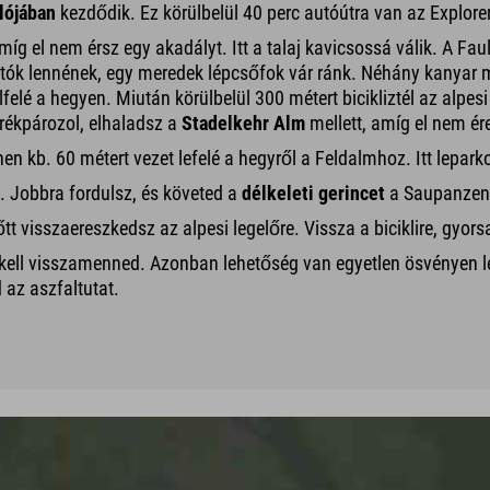
lójában
kezdődik. Ez körülbelül 40 perc autóútra van az Explorer
míg el nem érsz egy akadályt. Itt a talaj kavicsossá válik. A F
hatók lennének, egy meredek lépcsőfok vár ránk. Néhány kanyar 
felé a hegyen. Miután körülbelül 300 métert bicikliztél az alpesi
rékpározol, elhaladsz a
Stadelkehr Alm
mellett, amíg el nem ér
nen kb. 60 métert vezet lefelé a hegyről a Feldalmhoz. Itt lepa
. Jobbra fordulsz, és követed a
délkeleti gerincet
a Saupanzenhe
őtt visszaereszkedsz az alpesi legelőre. Vissza a biciklire, gyorsa
 kell visszamenned. Azonban lehetőség van egyetlen ösvényen l
az aszfaltutat.