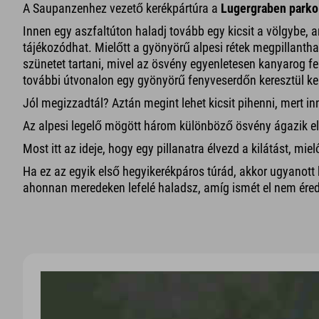
A Saupanzenhez vezető kerékpártúra a
Lugergraben parko
Innen egy aszfaltúton haladj tovább egy kicsit a völgybe, a
tájékozódhat. Mielőtt a gyönyörű alpesi rétek megpillant
szünetet tartani, mivel az ösvény egyenletesen kanyarog fel
további útvonalon egy gyönyörű fenyveserdőn keresztül ke
Jól megizzadtál? Aztán megint lehet kicsit pihenni, mert in
Az alpesi legelő mögött három különböző ösvény ágazik el
Most itt az ideje, hogy egy pillanatra élvezd a kilátást, miel
Ha ez az egyik első hegyikerékpáros túrád, akkor ugyanott
ahonnan meredeken lefelé haladsz, amíg ismét el nem éred 