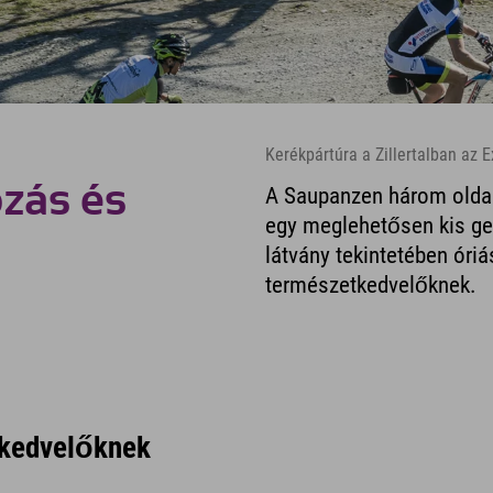
Kerékpártúra a Zillertalban az E
zás és
A Saupanzen három oldalr
egy meglehetősen kis ge
látvány tekintetében óriá
természetkedvelőknek.
tkedvelőknek