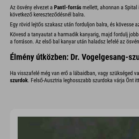
Az ösvény elvezet a
Pantl-forrás
mellett, ahonnan a Spital 
következő kereszteződésnél balra.
Egy rövid lejtős szakasz után forduljon balra, és kövesse a
Kövesd a tanyautat a harmadik kanyarig, majd fordulj jobb
a forráson. Az első bal kanyar után haladsz lefelé az ösvén
Élmény útközben: Dr. Vogelgesang-sz
Ha visszafelé még van erő a lábaidban, vagy szükséged van
szurdok
. Felső-Ausztria leghosszabb szurdoka várja Önt i