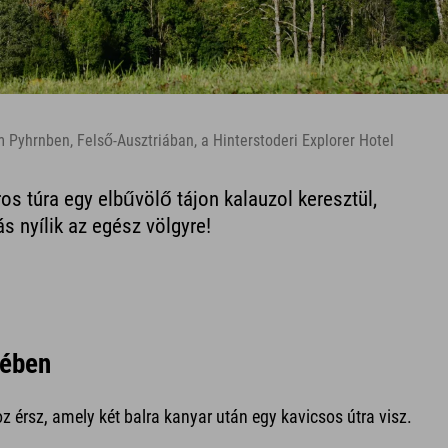
 Pyhrnben, Felső-Ausztriában, a Hinterstoderi Explorer Hotel
os túra egy elbűvölő tájon kalauzol keresztül,
s nyílik az egész völgyre!
lében
érsz, amely két balra kanyar után egy kavicsos útra visz.