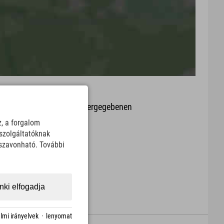
it oder Aktualität der wiedergegebenen
arte.
z, a forgalom
szolgáltatóknak
Download
sszavonható. További
ki elfogadja
lmi irányelvek
·
lenyomat