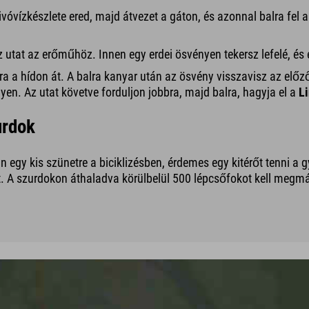
ivóvízkészlete ered, majd átvezet a gáton, és azonnal balra fel
z utat az erőműhöz. Innen egy erdei ösvényen tekersz lefelé, és 
ra a hídon át. A balra kanyar után az ösvény visszavisz az elő
yen. Az utat követve forduljon jobbra, majd balra, hagyja el a
L
urdok
 egy kis szünetre a biciklizésben, érdemes egy kitérőt tenni a
tt. A szurdokon áthaladva körülbelül 500 lépcsőfokot kell megm