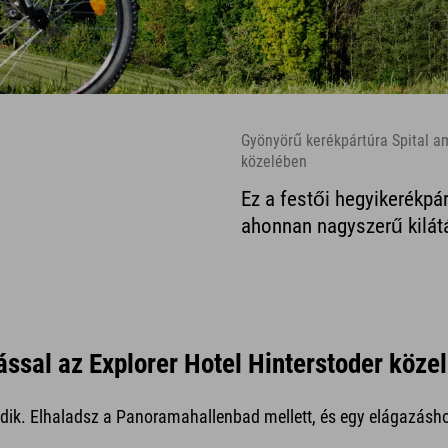
Gyönyörű kerékpártúra Spital am
közelében
Ez a festői hegyikerékpár
ahonnan nagyszerű kilátá
ssal az Explorer Hotel Hinterstoder köze
ik. Elhaladsz a Panoramahallenbad mellett, és egy elágazáshoz 