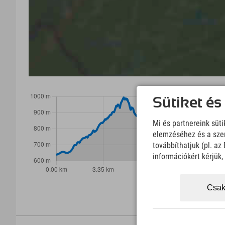
Sütiket és
Mi és partnereink süt
elemzéséhez és a szem
továbbíthatjuk (pl. a
információkért kérjük
Csak