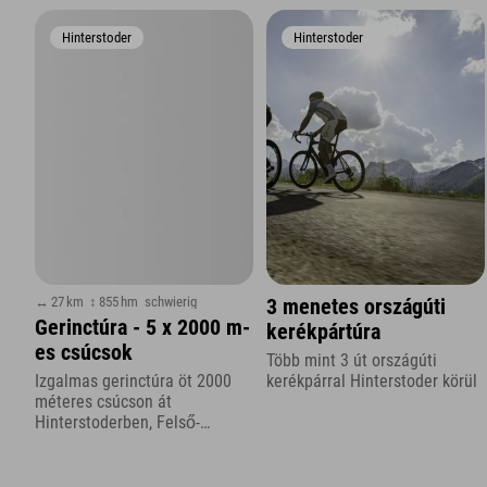
Hinterstoder
Hinterstoder
↔ 27 km
↕ 855 hm
schwierig
3 menetes országúti
Gerinctúra - 5 x 2000 m-
kerékpártúra
es csúcsok
Több mint 3 út országúti
kerékpárral Hinterstoder körül
Izgalmas gerinctúra öt 2000
méteres csúcson át
Hinterstoderben, Felső-
Ausztriában