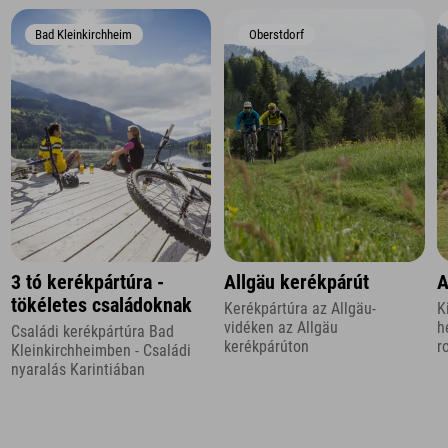
Bad Kleinkirchheim
Oberstdorf
3 tó kerékpártúra -
Allgäu kerékpárút
A
tökéletes családoknak
Kerékpártúra az Allgäu-
K
vidéken az Allgäu
h
Családi kerékpártúra Bad
kerékpárúton
r
Kleinkirchheimben - Családi
k
nyaralás Karintiában