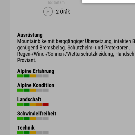
Időtartam
2 Órák
Ausrüstung
Mountainbike mit berggängiger Übersetzung, intakten
genügend Bremsbelag. Schutzhelm- und Protektoren.
Regen-/Wind-/Sonnen-/Wetterschutzkleidung, Handschu
Proviant.
Alpine Erfahrung
Alpine Kondition
Landschaft
Schwindelfreiheit
Technik