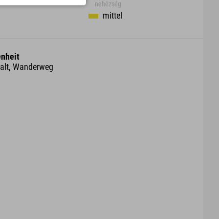
nehézség
mittel
nheit
halt, Wanderweg