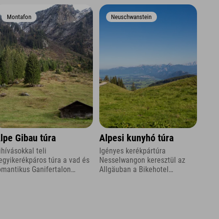
Montafon
Neuschwanstein
lpe Gibau túra
Alpesi kunyhó túra
ihívásokkal teli
Igényes kerékpártúra
egyikerékpáros túra a vad és
Nesselwangon keresztül az
omantikus Ganifertalon
Allgäuban a Bikehotel
eresztül Montafonban
Allgäuban, az Explorer
Hotelben.