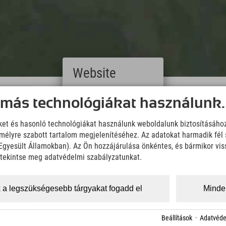
Website
Deutsch
Downloads
 más technológiákat használunk.
(German)
Wir übernehmen keine Haftung für die Richtigkeit, Vollständigke
English
Informationen. Wir empfehlen die Mitnahme einer zusätzlichen K
iket és hasonló technológiákat használunk weboldalunk biztosításáho
(English)
élyre szabott tartalom megjelenítéséhez. Az adatokat harmadik fél 
Italiano
KML Download
GPX 
(Italian)
z Egyesült Államokban). Az Ön hozzájárulása önkéntes, és bármikor vi
Čeština
, tekintse meg adatvédelmi szabályzatunkat.
(Czech)
Polski
(Polish)
 a legszükségesebb tárgyakat fogadd el
Minden
Magyar
(Hungarian)
Nederlands
Beállítások
·
Adatvéde