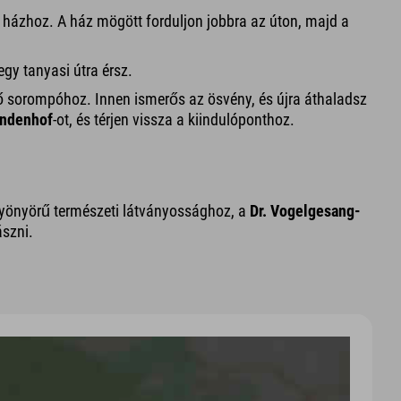
 a házhoz. A ház mögött forduljon jobbra az úton, majd a
egy tanyasi útra érsz.
ző sorompóhoz. Innen ismerős az ösvény, és újra áthaladsz
indenhof
-ot, és térjen vissza a kiindulóponthoz.
 gyönyörű természeti látványossághoz, a
Dr. Vogelgesang-
ászni.