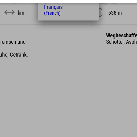
(Dutch)
hossz
Magasság
Français
km
538 m
(French)
Wegbeschaffe
 Bremsen und
Schotter, Asp
he, Getränk,