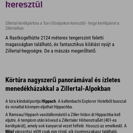
keresztül
Zillertal kerékpártúra a Tux-i Előalpokon keresztül - hegyi kerékpárral a
Zillertalban
A Rastkogelhütte 2124 méteres tengerszint feletti
magasságban található, és fantasztikus kilátást nyújt a
Zillertal-hegységre. De a mászás megerőltető.
Körtúra nagyszerű panorámával és ízletes
menedékházakkal a Zillertal-Alpokban
A túra kiindulópontja
Hippach
. A kaltenbachi Explorer Hotelből busszal
és vonattal könnyen eljuthat Hippachba.
A Ramsau/Hippach vasútállomástól a Ziller-hídon át Hippachba kell
eljutni. A templom után kövesd a Zillertaler Höhenstraßét (401-es
kerékpárút), amely sok kanyarral vezet felfelé. Hosszú az emelkedő. A
Mösl
városrész előtt csak egy rövid, sík ösvényszakasz található.