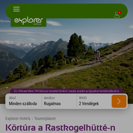
1
ÚJ: Climate Rate 10% bónusz vonattal történő utazás esetén az éjszakai tartózkodásokra
Ahol
Amikor
WHO
Minden szálloda
Rugalmas
2 Vendégek
Explorer Hotels
›
Tourenplaner
Körtúra a Rastkogelhütté-n