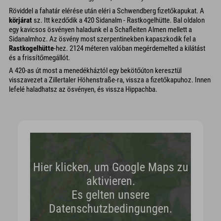
Röviddel a fahatár elérése után eléri a Schwendberg fizetőkapukat. A
körjárat
sz. Itt kezdődik a 420 Sidanalm - Rastkogelhütte. Bal oldalon
egy kavicsos ösvényen haladunk el a Schafleiten Almen mellett a
Sidanalmhoz. Az ösvény most szerpentinekben kapaszkodik fel a
Rastkogelhütte
-hez. 2124 méteren valóban megérdemelted a kilátást
és a frissítőmegállót.
A 420-as út most a menedékháztól egy bekötőúton keresztül
visszavezet a Zillertaler Höhenstraße-ra, vissza a fizetőkapuhoz. Innen
lefelé haladhatsz az ösvényen, és vissza Hippachba.
Hier klicken, um Google Maps zu
aktivieren.
Es gelten unsere
Datenschutzbedingungen.