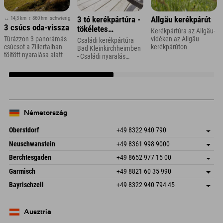
↔ 14,3 km
↕ 860 hm
schwierig
3 tó kerékpártúra -
Allgäu kerékpárút
3 csúcs oda-vissza
tökéletes
Kerékpártúra az Allgäu-
családoknak
Túrázzon 3 panorámás
vidéken az Allgäu
Családi kerékpártúra
csúcsot a Zillertalban
kerékpárúton
Bad Kleinkirchheimben
töltött nyaralása alatt
- Családi nyaralás
Karintiában
Németország
Oberstdorf
+49 8322 940 790
An der Breitach 3
Cím mentése
Neuschwanstein
+49 8361 998 9000
87538 Fischen I. Allgäu
Érkezési információk
An der Riese 45
Cím mentése
Németország
Könyv
Berchtesgaden
+49 8652 977 15 00
87484 Nesselwang im Allgäu
Érkezési információk
E-mail küldése
Hofreitstr. 7
Cím mentése
Németország
Könyv
Garmisch
+49 8821 60 35 990
83471 Schönau am Königssee
Érkezési információk
E-mail küldése
Frickenstraße 22
Cím mentése
Németország
Könyv
Bayrischzell
+49 8322 940 794 45
82490 Farchant
Érkezési információk
E-mail küldése
Seebergstr. 17
Cím mentése
Németország
Könyv
83735 Bayrischzell
Érkezési információk
E-mail küldése
Németország
Könyv
Ausztria
E-mail küldése