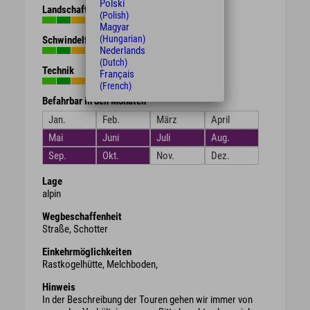
Polski
Landschaft
(Polish)
Magyar
(Hungarian)
Schwindelfreiheit
Nederlands
(Dutch)
Technik
Français
(French)
Befahrbar in den Monaten
Jan.
Feb.
März
April
Mai
Juni
Juli
Aug.
Sep.
Okt.
Nov.
Dez.
Lage
alpin
Wegbeschaffenheit
Straße, Schotter
Einkehrmöglichkeiten
Rastkogelhütte, Melchboden,
Hinweis
In der Beschreibung der Touren gehen wir immer von