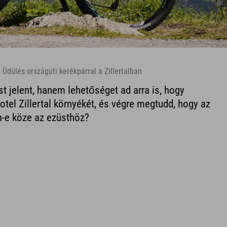
- Üdülés országúti kerékpárral a Zillertalban
t jelent, hanem lehetőséget ad arra is, hogy
tel Zillertal környékét, és végre megtudd, hogy az
n-e köze az ezüsthöz?