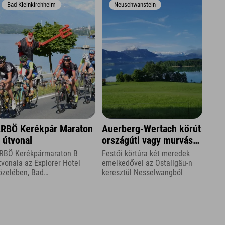
Bad Kleinkirchheim
Neuschwanstein
RBÖ Kerékpár Maraton
Auerberg-Wertach körút
 útvonal
országúti vagy murvás
kerékpároknak
RBÖ Kerékpármaraton B
Festői körtúra két meredek
tvonala az Explorer Hotel
emelkedővel az Ostallgäu-n
özelében, Bad
keresztül Nesselwangból
leinkirchheimben