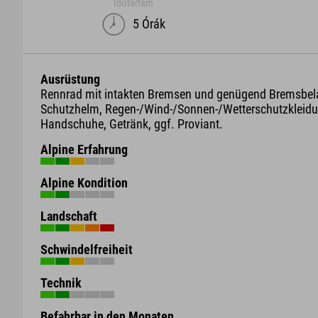
Időtartam
5 Órák
Ausrüstung
Rennrad mit intakten Bremsen und genügend Bremsbel
Schutzhelm, Regen-/Wind-/Sonnen-/Wetterschutzkleidu
Handschuhe, Getränk, ggf. Proviant.
Alpine Erfahrung
Alpine Kondition
Landschaft
Schwindelfreiheit
Technik
Befahrbar in den Monaten