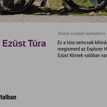
Zillertal országúti kerékpártúra 
 Ezüst Túra
Ez a túra nemcsak kihívás
megismerd az Explorer Ho
Ezüst Körnek valóban va
rtalban