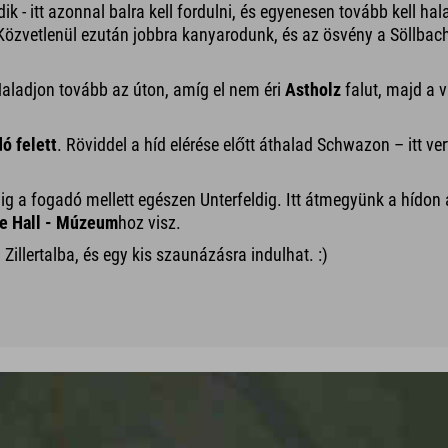
k - itt azonnal balra kell fordulni, és egyenesen tovább kell ha
Közvetlenül ezután jobbra kanyarodunk, és az ösvény a Söllbac
Haladjon tovább az úton, amíg el nem éri
Astholz
falut, majd a 
ó felett
. Röviddel a híd elérése előtt áthalad Schwazon – itt v
végig a fogadó mellett egészen Unterfeldig. Itt átmegyünk a hídon
e Hall - Múzeum
hoz visz.
 Zillertalba, és egy kis szaunázásra indulhat. :)