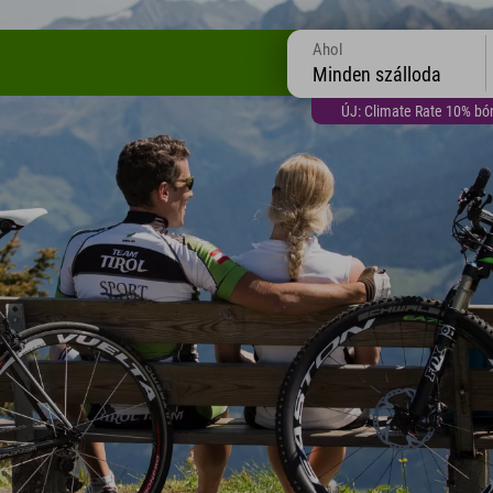
Ahol
Minden szálloda
ÚJ: Climate Rate 10% bón