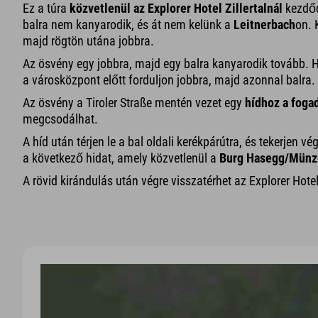
Ez a túra
közvetlenül az Explorer Hotel Zillertalnál
kezdődi
balra nem kanyarodik, és át nem kelünk a
Leitnerbach
on. 
majd rögtön utána jobbra.
Az ösvény egy jobbra, majd egy balra kanyarodik tovább. 
a városközpont előtt forduljon jobbra, majd azonnal balra.
Az ösvény a Tiroler Straße mentén vezet egy
hídhoz a fogad
megcsodálhat.
A híd után térjen le a bal oldali kerékpárútra, és tekerjen 
a következő hidat, amely közvetlenül a
Burg Hasegg/Münz
A rövid kirándulás után végre visszatérhet az Explorer Hotel