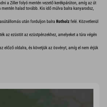
ladni a Ziller folyó mentén vezető kerékpárúton, amíg az út
h mentén halad tovább. Kis idő múlva balra kanyarodsz,
vasútállomás után forduljon balra
Rotholz
felé. Közvetlenül
erték az ezüstöt az ezüstpénzekhez, amelyeket a túra végén
 az előző oldalra, és követjük az ösvényt, amíg el nem érjük