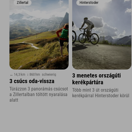
Zillertal
Hinterstoder
↔ 14,3 km
↕ 860 hm
schwierig
3 menetes országúti
3 csúcs oda-vissza
kerékpártúra
Túrázzon 3 panorámás csúcsot
Több mint 3 út országúti
a Zillertalban töltött nyaralása
kerékpárral Hinterstoder körül
alatt