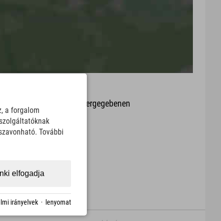
it oder Aktualität der wiedergegebenen
z, a forgalom
arte.
szolgáltatóknak
sszavonható. További
Download
ki elfogadja
lmi irányelvek
·
lenyomat