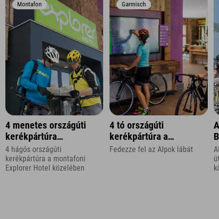
Montafon
Garmisch
4 menetes országúti
4 tó országúti
A
kerékpártúra
kerékpártúra a
B
Vorarlbergben
Zugspitze régióban
4 hágós országúti
Fedezze fel az Alpok lábát
A
kerékpártúra a montafoni
ú
Explorer Hotel közelében
k
K