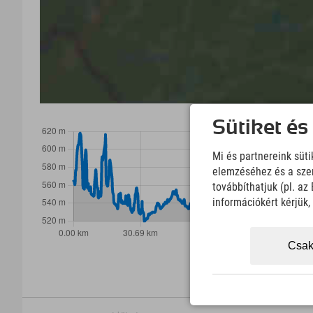
Sütiket és
Mi és partnereink süt
elemzéséhez és a szem
továbbíthatjuk (pl. a
információkért kérjük
Csak