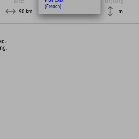
Français
hossz
Magasság
(French)
90 km
m
ag.
ng,