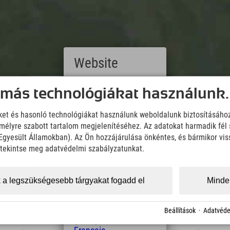
Website
Deutsch
 más technológiákat használunk.
Downloads
(German)
English
Wir übernehmen keine Haftung für die Richtigkeit, Vollständigke
iket és hasonló technológiákat használunk weboldalunk biztosításáho
(English)
Informationen. Wir empfehlen die Mitnahme einer zusätzlichen K
élyre szabott tartalom megjelenítéséhez. Az adatokat harmadik fél 
Italiano
z Egyesült Államokban). Az Ön hozzájárulása önkéntes, és bármikor vi
(Italian)
KML Download
GPX 
Čeština
, tekintse meg adatvédelmi szabályzatunkat.
(Czech)
Polski
(Polish)
 a legszükségesebb tárgyakat fogadd el
Minden
Magyar
(Hungarian)
Nederlands
Beállítások
·
Adatvéde
(Dutch)