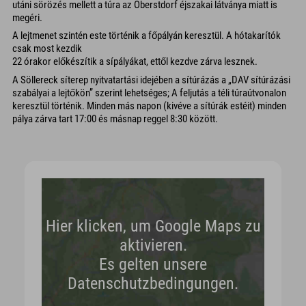
utáni sörözés mellett a túra az Oberstdorf éjszakai látványa miatt is
megéri.
A lejtmenet szintén este történik a főpályán keresztül. A hótakarítók
csak most kezdik
22 órakor előkészítik a sípályákat, ettől kezdve zárva lesznek.
A Söllereck síterep nyitvatartási idejében a sítúrázás a „DAV sítúrázási
szabályai a lejtőkön” szerint lehetséges; A feljutás a téli túraútvonalon
keresztül történik. Minden más napon (kivéve a sítúrák estéit) minden
pálya zárva tart 17:00 és másnap reggel 8:30 között.
Hier klicken, um Google Maps zu
aktivieren.
Es gelten unsere
Datenschutzbedingungen.