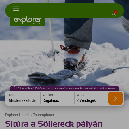
1
ÚJ: Climate Rate 10% bónusz vonattal történő utazás esetén az éjszakai tartózkodásokra
Ahol
Amikor
WHO
Minden szálloda
Rugalmas
2 Vendégek
Explorer Hotels
›
Tourenplaner
Sítúra a Söllereck pályán