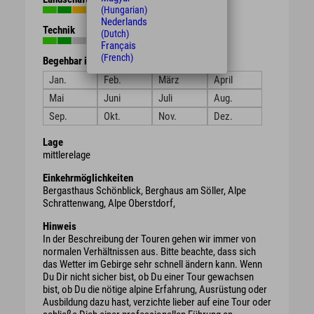
(Hungarian)
Nederlands
Technik
(Dutch)
Français
(French)
Begehbar in den Monaten
Jan.
Feb.
März
April
Mai
Juni
Juli
Aug.
Sep.
Okt.
Nov.
Dez.
Lage
mittlerelage
Einkehrmöglichkeiten
Bergasthaus Schönblick, Berghaus am Söller, Alpe
Schrattenwang, Alpe Oberstdorf,
Hinweis
In der Beschreibung der Touren gehen wir immer von
normalen Verhältnissen aus. Bitte beachte, dass sich
das Wetter im Gebirge sehr schnell ändern kann. Wenn
Du Dir nicht sicher bist, ob Du einer Tour gewachsen
bist, ob Du die nötige alpine Erfahrung, Ausrüstung oder
Ausbildung dazu hast, verzichte lieber auf eine Tour oder