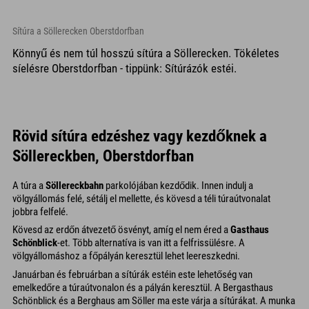
Sítúra a Söllerecken Oberstdorfban
Könnyű és nem túl hosszú sítúra a Söllerecken. Tökéletes
síelésre Oberstdorfban - tippünk: Sítúrázók estéi.
Rövid sítúra edzéshez vagy kezdőknek a
Söllereckben, Oberstdorfban
A túra a
Söllereckbahn
parkolójában kezdődik. Innen indulj a
völgyállomás felé, sétálj el mellette, és kövesd a téli túraútvonalat
jobbra felfelé.
Kövesd az erdőn átvezető ösvényt, amíg el nem éred a
Gasthaus
Schönblick
-et. Több alternatíva is van itt a felfrissülésre. A
völgyállomáshoz a főpályán keresztül lehet leereszkedni.
Januárban és februárban a sítúrák estéin este lehetőség van
emelkedőre a túraútvonalon és a pályán keresztül. A Bergasthaus
Schönblick és a Berghaus am Söller ma este várja a sítúrákat. A munka