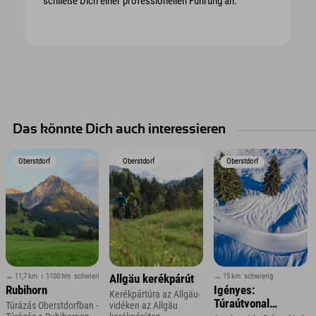
schließe Dich einer professionellen Führung an.
Das könnte Dich auch interessieren
Oberstdorf
Oberstdorf
Oberstdorf
↔ 11,7 km
↕ 1100 hm
schwierig
↔ 15 km
schwierig
Allgäu kerékpárút
Rubihorn
Igényes:
Kerékpártúra az Allgäu-
Túraútvonal
Túrázás Oberstdorfban -
vidéken az Allgäu