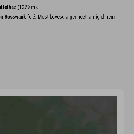
ttel
hez (1279 m).
kön Rosswank
felé. Most kövesd a gerincet, amíg el nem