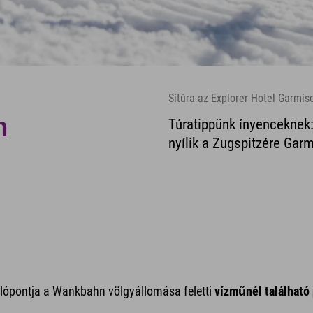
Sítúra az Explorer Hotel Garmi
n
Túratippünk ínyenceknek:
nyílik a Zugspitzére Gar
dulópontja a Wankbahn völgyállomása feletti
vízműnél található