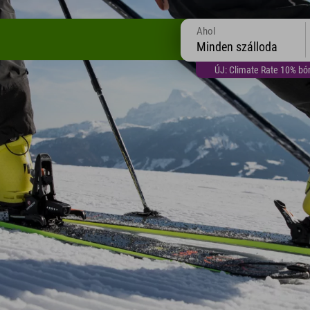
Ahol
Minden szálloda
ÚJ: Climate Rate 10% bón