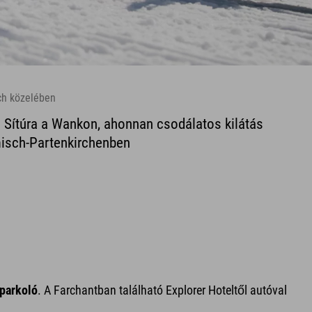
sch közelében
 Sítúra a Wankon, ahonnan csodálatos kilátás
misch-Partenkirchenben
 parkoló
. A Farchantban található Explorer Hoteltől autóval