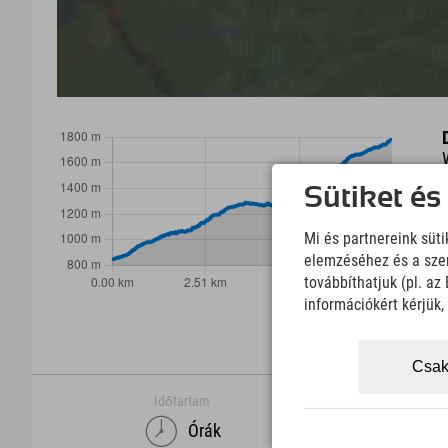
Sütiket és
Mi és partnereink süt
elemzéséhez és a szem
továbbíthatjuk (pl. a
információkért kérjük
Csak
Időtartam
Órák