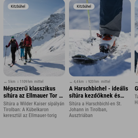
Kitzbühel
Kitzbühel
↔ 5 km
↕ 1109 hm
mittel
↔ 4,4 km
↕ 920 hm
mittel
↔
Népszerű klasszikus
A Harschbichel - ideális
G
sítúra az Ellmauer Tor és
sítúra kezdőknek és
T
a Hintere Goinger Halt
esti túrázóknak
H
Sítúra a Wilder Kaiser sípályán
Sítúra a Harschbichl-en St.
felé
Tirolban: A Kübelkaron
Johann in Tirolban,
keresztül az Ellmauer-torig
Ausztriában