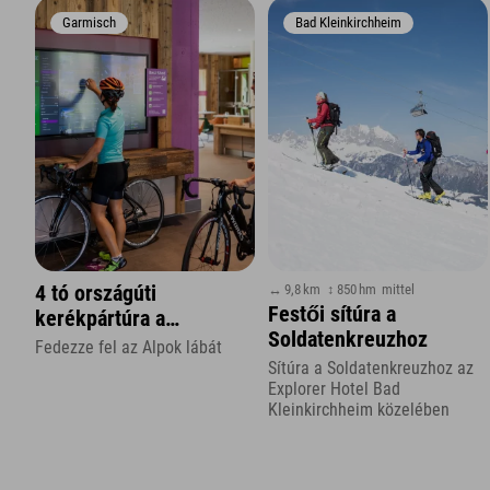
Garmisch
Bad Kleinkirchheim
↔ 9,8 km
↕ 850 hm
mittel
4 tó országúti
Festői sítúra a
kerékpártúra a
Soldatenkreuzhoz
Zugspitze régióban
Fedezze fel az Alpok lábát
Sítúra a Soldatenkreuzhoz az
Explorer Hotel Bad
Kleinkirchheim közelében