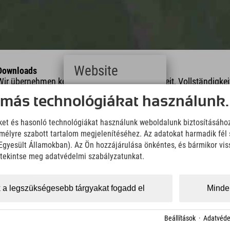
Website
Downloads
Wir übernehmen keine Haftung für die Richtigkeit, Vollständigke
Informationen. Wir empfehlen die Mitnahme einer zusätzlichen K
Deutsch
 más technológiákat használunk.
(German)
English
KML Download
GPX 
iket és hasonló technológiákat használunk weboldalunk biztosításáho
(English)
élyre szabott tartalom megjelenítéséhez. Az adatokat harmadik fél 
Italiano
(Italian)
z Egyesült Államokban). Az Ön hozzájárulása önkéntes, és bármikor vi
Čeština
, tekintse meg adatvédelmi szabályzatunkat.
(Czech)
Polski
(Polish)
 a legszükségesebb tárgyakat fogadd el
Minden
Magyar
hossz
Magasság
(Hungarian)
Nederlands
Beállítások
·
Adatvéde
km
980 m
(Dutch)