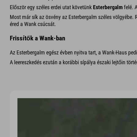
Először egy széles erdei utat követünk
Esterbergalm
felé. 
Most már sík az ösvény az Esterbergalm széles völgyébe. Rö
éred a Wank csúcsát.
Frissítők a Wank-ban
Az Esterbergalm egész évben nyitva tart, a Wank-Haus pedig
A leereszkedés ezután a korábbi sípálya északi lejtőin törté