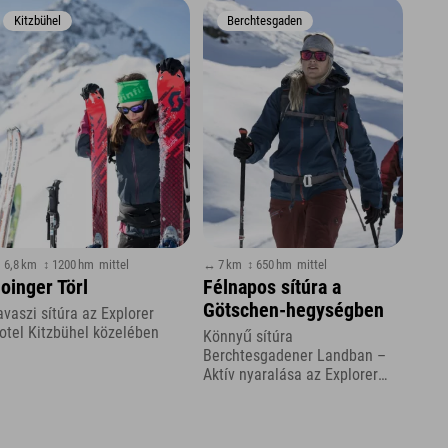
Kitzbühel
Berchtesgaden
 6,8 km
↕ 1200 hm
mittel
↔ 7 km
↕ 650 hm
mittel
oinger Törl
Félnapos sítúra a
Götschen-hegységben
avaszi sítúra az Explorer
otel Kitzbühel közelében
Könnyű sítúra
Berchtesgadener Landban –
Aktív nyaralása az Explorer
Hotel Berchtesgadenben