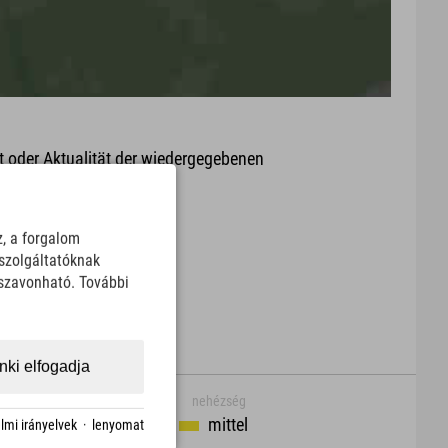
it oder Aktualität der wiedergegebenen
arte.
Download
z, a forgalom
szolgáltatóknak
sszavonható. További
ki elfogadja
nehézség
mittel
lmi irányelvek
·
lenyomat