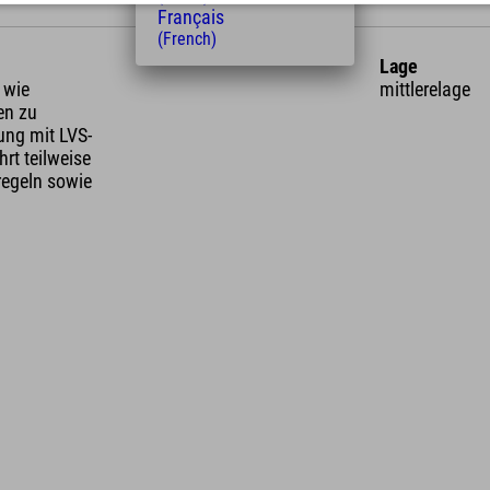
Français
(French)
Lage
 wie
mittlerelage
en zu
ung mit LVS-
rt teilweise
regeln sowie