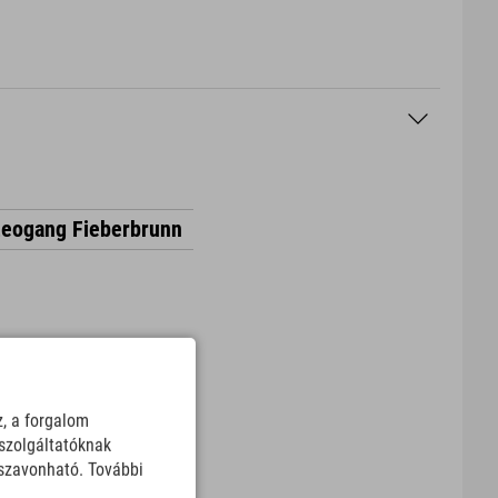
Leogang Fieberbrunn
z, a forgalom
szolgáltatóknak
sszavonható. További