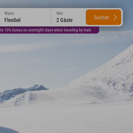
Wann
Wer
Suchen
Flexibel
2 Gäste
te 10% bonus on overnight stays when traveling by train