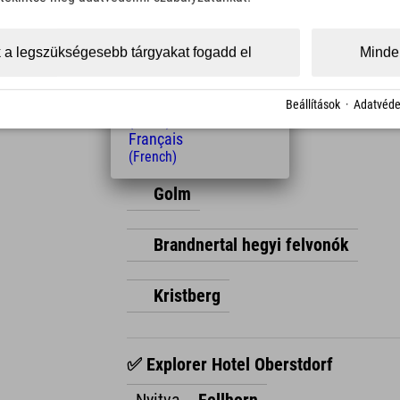
(Czech)
Polski
(Polish)
 a legszükségesebb tárgyakat fogadd el
Minden
✅ Explorer Hotel Montafon
Magyar
(Hungarian)
Nyitva
Silvretta Montafon
Nederlands
Beállítások
·
Adatvéde
(Dutch)
Français
Gargellen
(French)
Golm
Brandnertal hegyi felvonók
Kristberg
✅ Explorer Hotel Oberstdorf