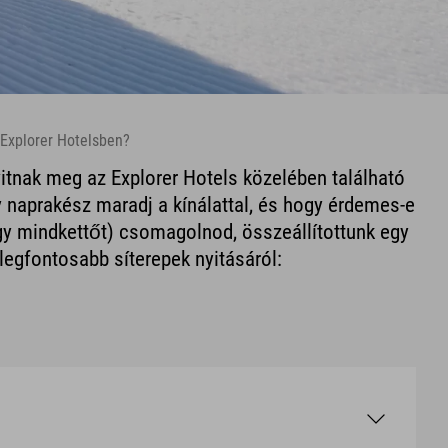
z Explorer Hotelsben?
yitnak meg az Explorer Hotels közelében található
naprakész maradj a kínálattal, és hogy érdemes-e
gy mindkettőt) csomagolnod, összeállítottunk egy
legfontosabb síterepek nyitásáról: