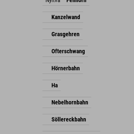
Nyitva
Fellhorn
Kanzelwand
Grasgehren
Ofterschwang
Hörnerbahn
Ha
Nebelhornbahn
Söllereckbahn