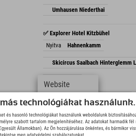
Umhausen Niederthai
✅ Explorer Hotel Kitzbühel
Nyitva
Hahnenkamm
Skicircus Saalbach Hinterglemm 
St. Johann
Website
SkiWelt Wilder Kaiser Brixental
Deutsch
 más technológiákat használunk.
(German)
English
Kitzbüheler Horn
iket és hasonló technológiákat használunk weboldalunk biztosításáho
(English)
élyre szabott tartalom megjelenítéséhez. Az adatokat harmadik fél 
Italiano
(Italian)
z Egyesült Államokban). Az Ön hozzájárulása önkéntes, és bármikor vi
St. Johann
Čeština
, tekintse meg adatvédelmi szabályzatunkat.