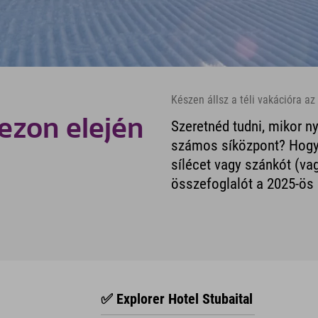
Készen állsz a téli vakációra a
zezon elején
Szeretnéd tudni, mikor n
számos síközpont? Hogy 
sílécet vagy szánkót (va
összefoglalót a 2025-ös 
✅ Explorer Hotel Stubaital