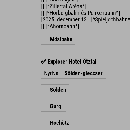
|| |*Zillertal Aréna*|
|| |*Horbergbahn és Penkenbahn*|
|2025. december 13.| |*Spieljochbahn*
|| |*Ahornbahn*|
Möslbahn
✅ Explorer Hotel Ötztal
Nyitva
Sölden-gleccser
Sölden
Gurgl
Hochötz