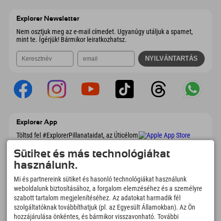
Ausztria
Könyv
6167 Neustift im Stubaital
Érkezési információk
E-mail küldése
Ausztria
Könyv
Explorer Newsletter
E-mail küldése
Nem osztjuk meg az e-mail címedet. Ugyanúgy utáljuk a spamet,
mint te. Ígérjük! Bármikor leiratkozhatsz.
Explorer App
Töltsd fel #ExplorerPillanataidat, az Úticélom
című videódat foglalási áttekintéssel,
bakancslistával, étterem áttekintéssel és
Sütiket és más technológiákat
még sok mással. Töltsd le most!
használunk.
Mi és partnereink sütiket és hasonló technológiákat használunk
Felfedezős pillanatok ideje
weboldalunk biztosításához, a forgalom elemzéséhez és a személyre
szabott tartalom megjelenítéséhez. Az adatokat harmadik fél
166
4.634
km
szolgáltatóknak továbbíthatjuk (pl. az Egyesült Államokban). Az Ön
Hegyi tavak és
Sí- és snowboardpályák
hozzájárulása önkéntes, és bármikor visszavonható. További
élményfürdők