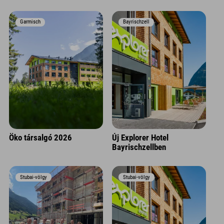
Garmisch
Bayrischzell
Öko társalgó 2026
Új Explorer Hotel
Bayrischzellben
Stubai-völgy
Stubai-völgy