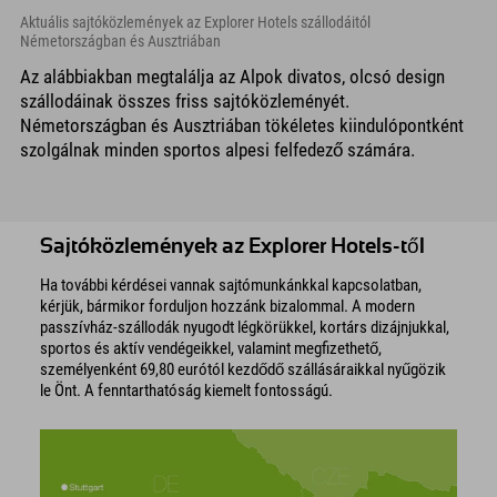
Aktuális sajtóközlemények az Explorer Hotels szállodáitól
Németországban és Ausztriában
Az alábbiakban megtalálja az Alpok divatos, olcsó design
szállodáinak összes friss sajtóközleményét.
Németországban és Ausztriában tökéletes kiindulópontként
szolgálnak minden sportos alpesi felfedező számára.
Sajtóközlemények az Explorer Hotels-től
Ha további kérdései vannak sajtómunkánkkal kapcsolatban,
kérjük, bármikor forduljon hozzánk bizalommal. A modern
passzívház-szállodák nyugodt légkörükkel, kortárs dizájnjukkal,
sportos és aktív vendégeikkel, valamint megfizethető,
személyenként 69,80 eurótól kezdődő szállásáraikkal nyűgözik
le Önt. A fenntarthatóság kiemelt fontosságú.