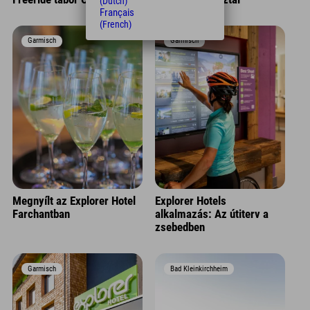
(Dutch)
Français
(French)
Garmisch
Garmisch
Megnyílt az Explorer Hotel
Explorer Hotels
Farchantban
alkalmazás: Az útiterv a
zsebedben
Garmisch
Bad Kleinkirchheim