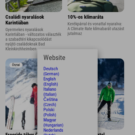
Családi nyaralások
10%-os klímaráta
Karintiában
Kerékpárral és vonattal nyaralva:
A Climate Rate klímabarát utazást
Gyermekes nyaralások
jutalmaz
Karintiában - változatos választék
a szabadtéri kikapcsolódást
nyújtó családoknak Bad
Kleinkirchheimben
Website
Ötztal
Ötztal
Deutsch
(German)
English
(English)
Italiano
(Italian)
Čeština
(Czech)
Polski
(Polish)
Magyar
(Hungarian)
Nederlands
Freeride tábor Ötztalban
Sífutó tábor Ötztal