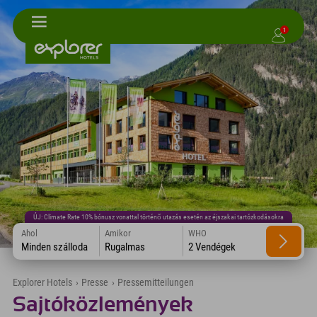
1
ÚJ: Climate Rate 10% bónusz vonattal történő utazás esetén az éjszakai tartózkodásokra
Ahol
Amikor
WHO
Minden szálloda
Rugalmas
2 Vendégek
Explorer Hotels
›
Presse
›
Pressemitteilungen
Sajtóközlemények