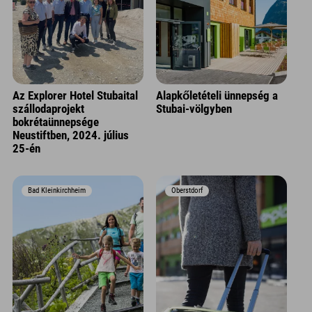
Az Explorer Hotel Stubaital
Alapkőletételi ünnepség a
szállodaprojekt
Stubai-völgyben
bokrétaünnepsége
Neustiftben, 2024. július
25-én
Bad Kleinkirchheim
Oberstdorf