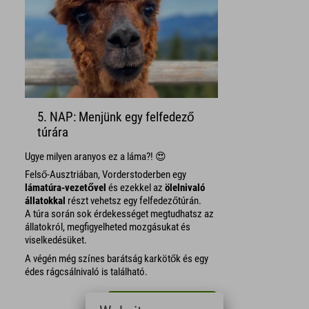
5. NAP: Menjünk egy felfedező
túrára
Ugye milyen aranyos ez a láma?! 😍
Felső-Ausztriában, Vorderstoderben egy
lámatúra-vezetővel
és ezekkel az
ölelnivaló
állatokkal
részt vehetsz egy felfedezőtúrán.
A túra során sok érdekességet megtudhatsz az
állatokról, megfigyelheted mozgásukat és
viselkedésüket.
A végén még színes barátság karkötők és egy
édes rágcsálnivaló is található.
Állatos családi élmény!