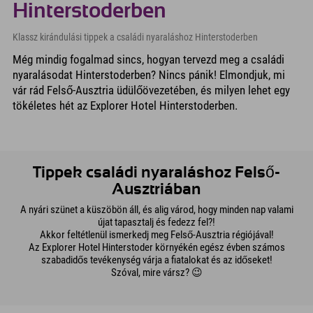
Hinterstoderben
Klassz kirándulási tippek a családi nyaraláshoz Hinterstoderben
Még mindig fogalmad sincs, hogyan tervezd meg a családi
nyaralásodat Hinterstoderben? Nincs pánik! Elmondjuk, mi
vár rád Felső-Ausztria üdülőövezetében, és milyen lehet egy
tökéletes hét az Explorer Hotel Hinterstoderben.
Tippek családi nyaraláshoz Felső-
Ausztriában
A nyári szünet a küszöbön áll, és alig várod, hogy minden nap valami
újat tapasztalj és fedezz fel?!
Akkor feltétlenül ismerkedj meg Felső-Ausztria régiójával!
Az Explorer Hotel Hinterstoder környékén egész évben számos
szabadidős tevékenység várja a fiatalokat és az időseket!
Szóval, mire vársz? 😉