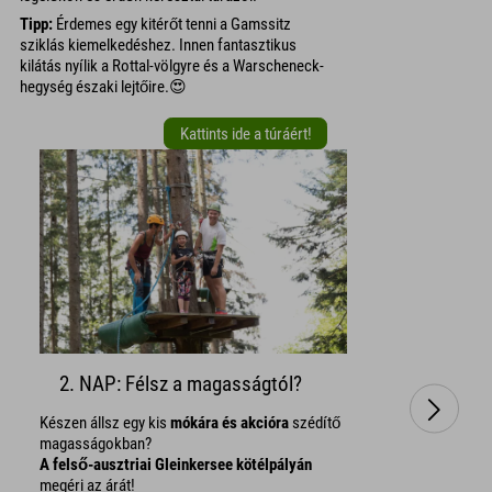
Tipp:
Érdemes egy kitérőt tenni a Gamssitz
sziklás kiemelkedéshez. Innen fantasztikus
kilátás nyílik a Rottal-völgyre és a Warscheneck-
hegység északi lejtőire.😍
Kattints ide a túráért!
2. NAP: Félsz a magasságtól?
Készen állsz egy kis
mókára és akcióra
szédítő
magasságokban?
A felső-ausztriai Gleinkersee kötélpályán
megéri az árát!