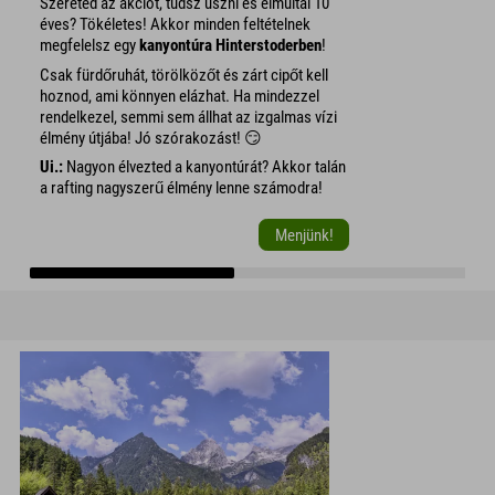
Szereted az akciót, tudsz úszni és elmúltál 10
éves? Tökéletes! Akkor minden feltételnek
megfelelsz egy
kanyontúra Hinterstoderben
!
Csak fürdőruhát, törölközőt és zárt cipőt kell
hoznod, ami könnyen elázhat. Ha mindezzel
rendelkezel, semmi sem állhat az izgalmas vízi
élmény útjába! Jó szórakozást! 😏
Ui.:
Nagyon élvezted a kanyontúrát? Akkor talán
a rafting nagyszerű élmény lenne számodra!
Menjünk!