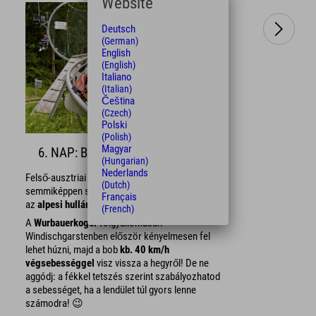
Website
Deutsch
(German)
English
(English)
Italiano
(Italian)
Čeština
(Czech)
Polski
(Polish)
Magyar
6. NAP: Bobpályán, kész, rajt!
(Hungarian)
Nederlands
Felső-ausztriai nyári vakációja alatt
(Dutch)
semmiképpen sem szabad kihagynia egy utazást
Français
az
alpesi hullámvasúton
!
(French)
A
Wurbauerkogel
völgyállomásán
Windischgarstenben először kényelmesen fel
lehet húzni, majd a bob
kb. 40 km/h
végsebességgel
visz vissza a hegyről! De ne
aggódj: a fékkel tetszés szerint szabályozhatod
a sebességet, ha a lendület túl gyors lenne
számodra! 😉