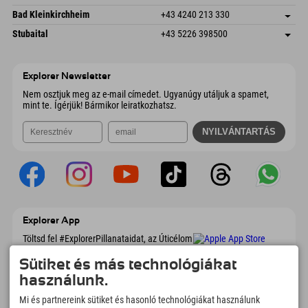
4573 Hinterstoder
Érkezési információk
E-mail küldése
Gscheat 14
Cím mentése
Ausztria
Könyv
Bad Kleinkirchheim
+43 4240 213 330
6441 Umhausen
Érkezési információk
E-mail küldése
Dorfstraße 24
Cím mentése
Ausztria
Könyv
Stubaital
+43 5226 398500
9546 Bad Kleinkirchheim
Érkezési információk
E-mail küldése
Wiesenweg 6
Cím mentése
Ausztria
Könyv
6167 Neustift im Stubaital
Érkezési információk
E-mail küldése
Ausztria
Könyv
Explorer Newsletter
E-mail küldése
Nem osztjuk meg az e-mail címedet. Ugyanúgy utáljuk a spamet,
mint te. Ígérjük! Bármikor leiratkozhatsz.
Explorer App
Töltsd fel #ExplorerPillanataidat, az Úticélom
című videódat foglalási áttekintéssel,
bakancslistával, étterem áttekintéssel és
Sütiket és más technológiákat
még sok mással. Töltsd le most!
használunk.
Mi és partnereink sütiket és hasonló technológiákat használunk