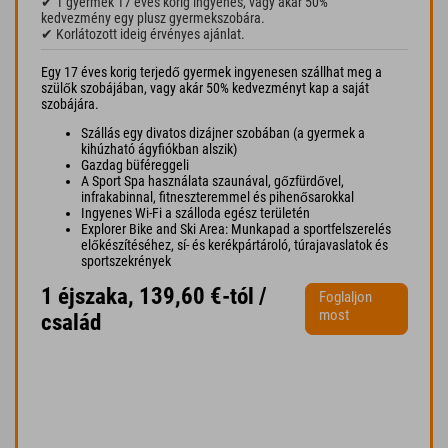
✔ 1 gyermek 17 éves korig ingyenes, vagy akár 50%
kedvezmény egy plusz gyermekszobára.
✔ Korlátozott ideig érvényes ajánlat.
Egy 17 éves korig terjedő gyermek ingyenesen szállhat meg a
szülők szobájában, vagy akár 50% kedvezményt kap a saját
szobájára.
Szállás egy divatos dizájner szobában (a gyermek a
kihúzható ágyfiókban alszik)
Gazdag büféreggeli
A Sport Spa használata szaunával, gőzfürdővel,
infrakabinnal, fitneszteremmel és pihenősarokkal
Ingyenes Wi-Fi a szálloda egész területén
Explorer Bike and Ski Area: Munkapad a sportfelszerelés
előkészítéséhez, sí- és kerékpártároló, túrajavaslatok és
sportszekrények
1 éjszaka, 139,60 €-tól /
Foglaljon
most
család