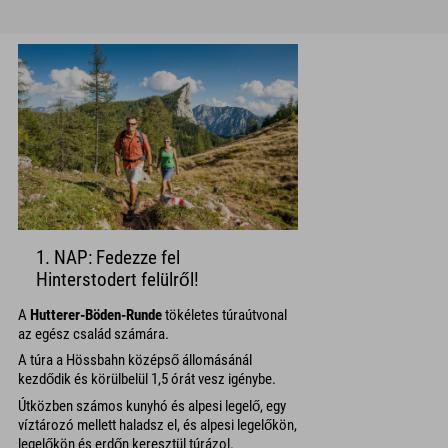
1. NAP: Fedezze fel
Hinterstodert felülről!
A
Hutterer-Böden-Runde
tökéletes túraútvonal
az egész család számára.
A túra a Hössbahn középső állomásánál
kezdődik és körülbelül 1,5 órát vesz igénybe.
Útközben számos kunyhó és alpesi legelő, egy
víztározó mellett haladsz el, és alpesi legelőkön,
legelőkön és erdőn keresztül túrázol.