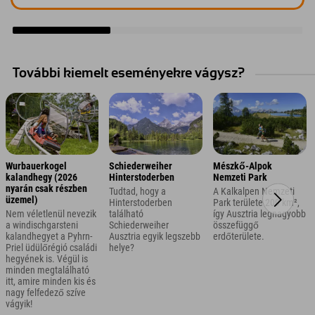
További kiemelt eseményekre vágysz?
Wurbauerkogel
Schiederweiher
Mészkő-Alpok
kalandhegy (2026
Hinterstoderben
Nemzeti Park
nyarán csak részben
Tudtad, hogy a
A Kalkalpen Nemzeti
üzemel)
Hinterstoderben
Park területe 209 km²,
Nem véletlenül nevezik
található
így Ausztria legnagyobb
a windischgarsteni
Schiederweiher
összefüggő
kalandhegyet a Pyhrn-
Ausztria egyik legszebb
erdőterülete.
Priel üdülőrégió családi
helye?
hegyének is. Végül is
minden megtalálható
itt, amire minden kis és
nagy felfedező szíve
vágyik!