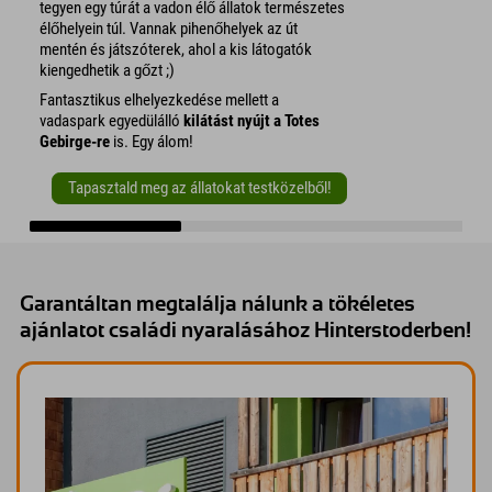
tegyen egy túrát a vadon élő állatok természetes
élőhelyein túl. Vannak pihenőhelyek az út
mentén és játszóterek, ahol a kis látogatók
kiengedhetik a gőzt ;)
Fantasztikus elhelyezkedése mellett a
vadaspark egyedülálló
kilátást nyújt a Totes
Gebirge-re
is. Egy álom!
Tapasztald meg az állatokat testközelből!
Garantáltan megtalálja nálunk a tökéletes
ajánlatot családi nyaralásához Hinterstoderben!