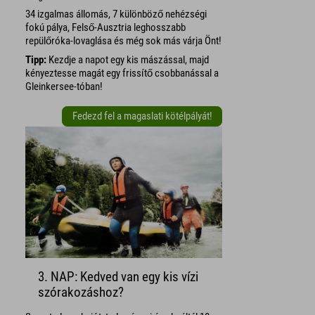
34 izgalmas állomás, 7 különböző nehézségi
fokú pálya, Felső-Ausztria leghosszabb
repülőróka-lovaglása és még sok más várja Önt!
Tipp:
Kezdje a napot egy kis mászással, majd
kényeztesse magát egy frissítő csobbanással a
Gleinkersee-tóban!
Fedezd fel a magaslati kötélpályát!
3. NAP: Kedved van egy kis vízi
szórakozáshoz?