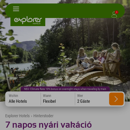
1
NEU: Climate Rate 10% bonus on overnight stays when traveling by train
Wohin
Wann
Wer
Alle Hotels
Flexibel
2 Gäste
Explorer Hotels
›
Hinterstoder
7 napos nyári vakáció