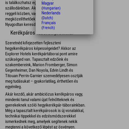
is találkozhatsz egy edzés során valamelyik
Magyar
szállodánkban. Akár egy kerékpározás után,
(Hungarian)
Nederlands
reggeli közben, vagy a sportfürdőben – profiink
(Dutch)
megközelíthetőek és szívesen beszélgetnek.
Français
Nyugodtan keresd meg őket! 😎
(French)
Kerékpáros táborok profikkal
Szeretnéd kifejezetten fejleszteni
hegyikerékpáros képességeidet? Akkor az
Explorer Hotels kerékpártáborai pont amire
szükséged van. Tapasztalt edzőink és
szakembereink, Marion Fromberger, Simon
Gegenheimer, Dan Noyola, Edvin Lindh és
Titouan Perrin-Garnier szenvedélyesen osztják
meg tudásukat – gyakorlatilag, érthetően és
egyénileg.
Akár kezdő, akár ambiciózus kerékpáros vagy,
mindenki tanul valami újat felnőtteknek és
gyerekeknek szóló hegyikerékpár-táborainkban.
Még a tapasztalt kerékpárosok is új vonalakkal,
technikai tippekkel és edzésmódszerekkel
ismerkednek meg, amelyek segítenek nekik
megtenni a következő lépést az ösvényen.