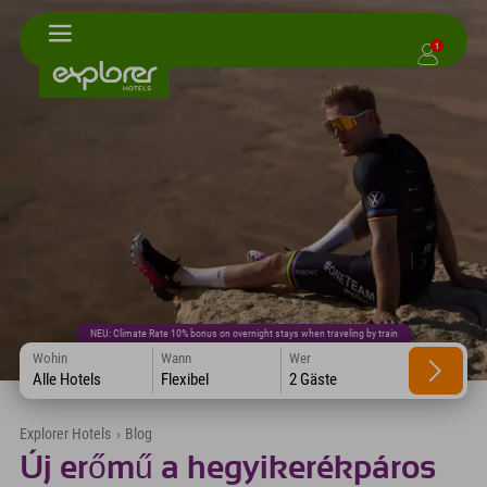
1
NEU: Climate Rate 10% bonus on overnight stays when traveling by train
Wohin
Wann
Wer
Alle Hotels
Flexibel
2 Gäste
Explorer Hotels
›
Blog
Új erőmű a hegyikerékpáros