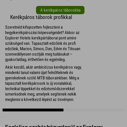
A kerékpáros táborokba
Kerékpáros táborok profikkal
Szeretnéd kifejezetten fejleszteni a
hegyikerékpározási képességeidet? Akkor az
Explorer Hotels kerékpártáborai pont amire
szükséged van. Tapasztalt edzőink és profi
edzőink, Marion, Simon, Dan, Edvin és Titouan
szenvedélyesen osztják meg tudásukat –
gyakorlatilag, érthetően és egyénileg.
Akár kezdő, akár ambiciózus kerékpáros vagy,
mindenki tanul valami újat felnőtteknek és
gyerekeknek szóló MTB táborainkban. Még a
tapasztalt kerékpárosok is új vonalakkal,
technikai tippekkel és edzésmódszerekkel
ismerkednek meg, amelyek segítenek nekik
megtenni a következő lépést az ösvényen.