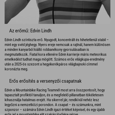
Az erőmű: Edvin Lindh
Edvin Lindh színtiszta erő. Nyugodt, koncentrált és hihetetlenül stabil –
mint egy svéd jéghegy. Nyers ereje nemcsak a rajtnál, hanem különösen
a minden kanyarból kiálló robbanékony gyorsulásaiban is
megmutatkozik. Fiatal kora ellenére Edvin karrierje máris meteorikus
emelkedést tudhat maga mögött. Számos erős világkupa-eredmény
után a 2025-ös szezont a hegyikerékpáros világbajnoki címmel
koronázta meg.
Erős erősítés a versenyzői csapatnak
Edvin a Mountainbike Racing Teamnél most arra összpontosít, hogy
tapasztalt profiktól tanuljon, és a megfelelő pillanatban tökéletesen
kihasználja hatalmas erejét. Ha sikerrel jár, rendkívül nehéz lesz
legyőzni a nemzetközi porondon. A csapat – és számunkra, mint
szponzor – számára Edvin Lindh igazi értéket képvisel, és egy újabb
erős jel a mountainbike elit szakág jövőjére nézve.