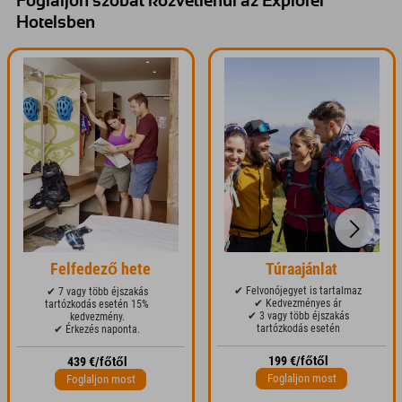
Foglaljon szobát közvetlenül az Explorer
Hotelsben
Felfedező hete
Túraajánlat
✔ Felvonójegyet is tartalmaz
✔ 7 vagy több éjszakás
✔ Kedvezményes ár
tartózkodás esetén 15%
✔ 3 vagy több éjszakás
kedvezmény.
tartózkodás esetén
✔ Érkezés naponta.
199 €/főtől
439 €/főtől
Foglaljon most
Foglaljon most