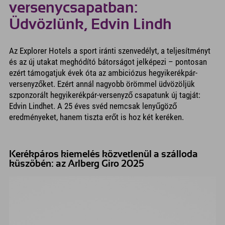
versenycsapatban:
Üdvözlünk, Edvin Lindh
Az Explorer Hotels a sport iránti szenvedélyt, a teljesítményt
és az új utakat meghódító bátorságot jelképezi – pontosan
ezért támogatjuk évek óta az ambiciózus hegyikerékpár-
versenyzőket. Ezért annál nagyobb örömmel üdvözöljük
szponzorált hegyikerékpár-versenyző csapatunk új tagját:
Edvin Lindhet. A 25 éves svéd nemcsak lenyűgöző
eredményeket, hanem tiszta erőt is hoz két keréken.
Kerékpáros kiemelés közvetlenül a szálloda
küszöbén: az Arlberg Giro 2025