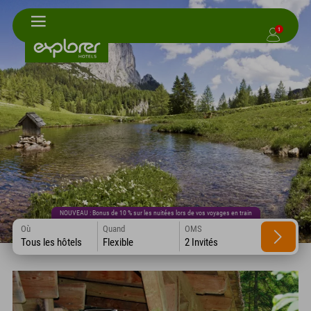
1
NOUVEAU : Bonus de 10 % sur les nuitées lors de vos voyages en train
Où
Quand
OMS
Tous les hôtels
Flexible
2 Invités