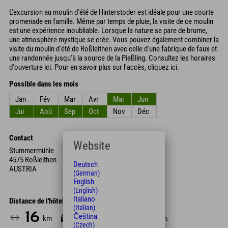
L'excursion au moulin d'été de Hinterstoder est idéale pour une courte
promenade en famille. Même par temps de pluie, la visite de ce moulin
est une expérience inoubliable. Lorsque la nature se pare de brume,
une atmosphère mystique se crée. Vous pouvez également combiner la
visite du moulin d'été de Roßleithen avec celle d'une fabrique de faux et
une randonnée jusqu'à la source de la Pießling. Consultez les horaires
d'ouverture ici. Pour en savoir plus sur l'accès, cliquez ici.
Possible dans les mois
Jan
Fév
Mar
Avr
Mai
Jun
Jui
Aoû
Sep
Oct
Nov
Déc
Contact
Website
Stummermühle
4575 Roßleithen
Deutsch
AUSTRIA
(German)
English
(English)
Italiano
Distance de l'hôtel
(Italian)
16
16
159
Čeština
km
Min.
Min.
(Czech)