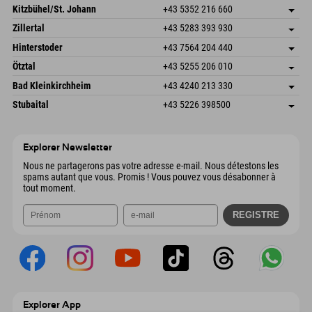
Dorfstr. 127b
Enregistrer l'adresse
Kitzbühel/St. Johann
+43 5352 216 660
6793 Gaschurn/Montafon
Informations d'arrivée
Speckbacherstraße 87
Enregistrer l'adresse
Autriche
Réservation
Zillertal
+43 5283 393 930
6380 St. Johann in Tirol
Informations d'arrivée
Envoyer un e-mail
Schmiedau 2
Enregistrer l'adresse
Autriche
Réservation
Hinterstoder
+43 7564 204 440
6272 Kaltenbach im Zillertal
Informations d'arrivée
Envoyer un e-mail
Freizeitpark 10
Enregistrer l'adresse
Autriche
Réservation
Ötztal
+43 5255 206 010
4573 Hinterstoder
Informations d'arrivée
Envoyer un e-mail
Gscheat 14
Enregistrer l'adresse
Autriche
Réservation
Bad Kleinkirchheim
+43 4240 213 330
6441 Umhausen
Informations d'arrivée
Envoyer un e-mail
Dorfstraße 24
Enregistrer l'adresse
Autriche
Réservation
Stubaital
+43 5226 398500
9546 Bad Kleinkirchheim
Informations d'arrivée
Envoyer un e-mail
Wiesenweg 6
Enregistrer l'adresse
Autriche
Réservation
6167 Neustift im Stubaital
Informations d'arrivée
Envoyer un e-mail
Autriche
Réservation
Explorer Newsletter
Envoyer un e-mail
Nous ne partagerons pas votre adresse e-mail. Nous détestons les
spams autant que vous. Promis ! Vous pouvez vous désabonner à
tout moment.
Explorer App