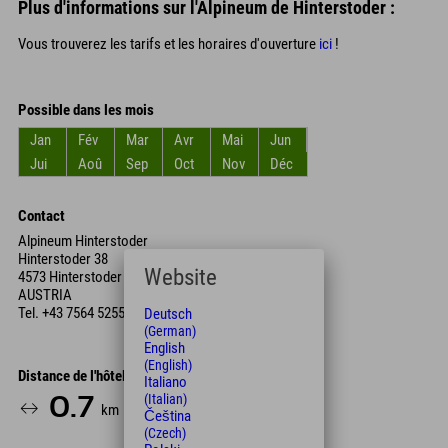
Plus d'informations sur l'Alpineum de Hinterstoder :
Vous trouverez les tarifs et les horaires d'ouverture
ici
!
Possible dans les mois
Jan
Fév
Mar
Avr
Mai
Jun
Jui
Aoû
Sep
Oct
Nov
Déc
Contact
Alpineum Hinterstoder
Hinterstoder 38
Website
4573 Hinterstoder
AUSTRIA
Tel.
+43 7564 5255
Deutsch
(German)
English
(English)
Distance de l'hôtel
Italiano
(Italian)
0.7
2
10
km
Min.
Min.
Čeština
(Czech)