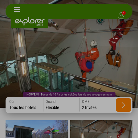
1
NOUVEAU : Bonus de 10 % sur les nuitées lors de vos voyages en train
Où
Quand
OMS
Tous les hôtels
Flexible
2 Invités