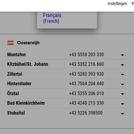
Nederlands
Instellingen
·
P
(Dutch)
Français
(French)
Oostenrijk
Montafon
+43 5558 203 330
Dorfstr. 127b
Adres opslaan
Kitzbühel/St. Johann
+43 5352 216 660
6793 Gaschurn/Montafon
Aankomstinformatie
Speckbacherstraße 87
Adres opslaan
Oostenrijk
Booking
Zillertal
+43 5283 393 930
6380 St. Johann in Tirol
Aankomstinformatie
E-mail verzenden
Schmiedau 2
Adres opslaan
Oostenrijk
Booking
Hinterstoder
+43 7564 204 440
6272 Kaltenbach im Zillertal
Aankomstinformatie
E-mail verzenden
Freizeitpark 10
Adres opslaan
Oostenrijk
Booking
Ötztal
+43 5255 206 010
4573 Hinterstoder
Aankomstinformatie
E-mail verzenden
Gscheat 14
Adres opslaan
Oostenrijk
Booking
Bad Kleinkirchheim
+43 4240 213 330
6441 Umhausen
Aankomstinformatie
E-mail verzenden
Dorfstraße 24
Adres opslaan
Oostenrijk
Booking
Stubaital
+43 5226 398500
9546 Bad Kleinkirchheim
Aankomstinformatie
E-mail verzenden
Wiesenweg 6
Adres opslaan
Oostenrijk
Booking
6167 Neustift im Stubaital
Aankomstinformatie
E-mail verzenden
Oostenrijk
Booking