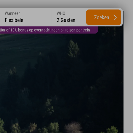
Wanneer
WHO
Zoeken
Flexibele
2 Gasten
arief 10% bonus op overnachtingen bij reizen per trein