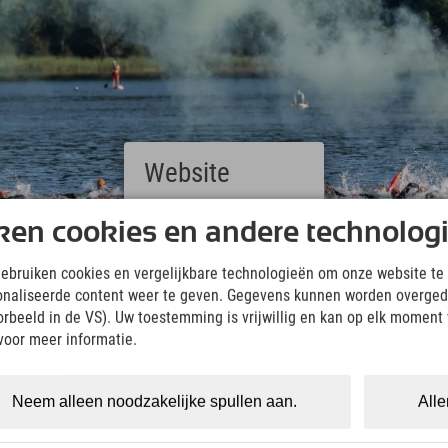
Website
Deutsch
ken cookies en andere technolog
(German)
English
gebruiken cookies en vergelijkbare technologieën om onze website te 
(English)
onaliseerde content weer te geven. Gegevens kunnen worden overged
Italiano
oorbeeld in de VS). Uw toestemming is vrijwillig en kan op elk moment
(Italian)
Čeština
voor meer informatie.
s Allgäuer Voralpenland und zum Abschluss ein La
(Czech)
Polski
(Polish)
Neem alleen noodzakelijke spullen aan.
Alle
Magyar
(Hungarian)