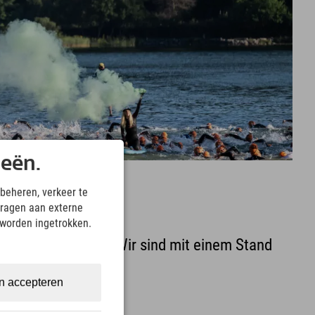
ieën.
beheren, verkeer te
ragen aan externe
 worden ingetrokken.
uf mit Bergblick. Wir sind mit einem Stand
n accepteren