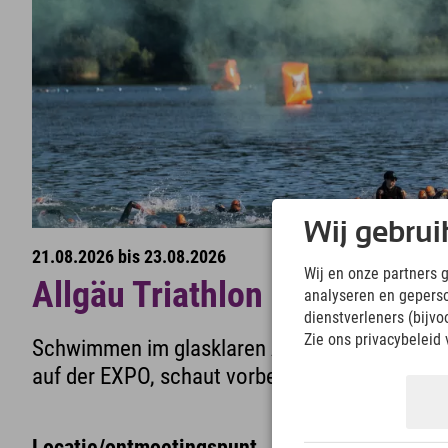
Wij gebrui
21.08.2026 bis 23.08.2026
Wij en onze partners 
Allgäu Triathlon 2026
analyseren en gepers
dienstverleners (bijv
Zie ons privacybeleid 
Schwimmen im glasklaren Alpsee, Radeln durch
auf der EXPO, schaut vorbei!
Locatie/ontmoetingspunt