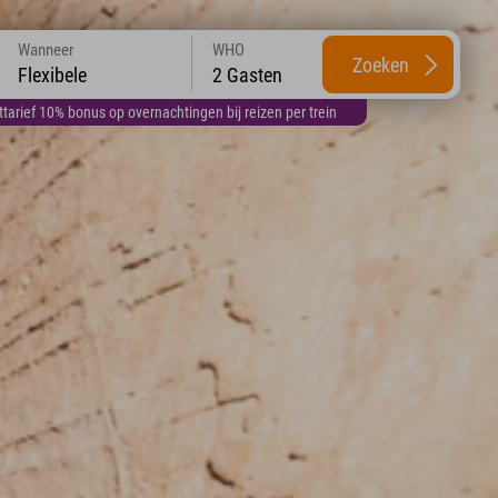
Wanneer
WHO
Zoeken
Flexibele
2 Gasten
arief 10% bonus op overnachtingen bij reizen per trein