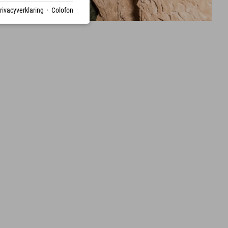
rivacyverklaring
·
Colofon