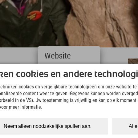
Website
Deutsch
ken cookies en andere technolog
(German)
English
gebruiken cookies en vergelijkbare technologieën om onze website te 
(English)
onaliseerde content weer te geven. Gegevens kunnen worden overged
Italiano
oorbeeld in de VS). Uw toestemming is vrijwillig en kan op elk moment
(Italian)
Čeština
grottenstelsel
. De Marmergrot herbergt talloze
voor meer informatie.
(Czech)
tijdens uw vakantie in het Zillertal. Het hele jaar
Polski
(Polish)
Neem alleen noodzakelijke spullen aan.
Alle
Magyar
lhaus. Om hier te komen, neemt u de
(Hungarian)