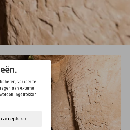
ieën.
beheren, verkeer te
ragen aan externe
 worden ingetrokken.
n accepteren