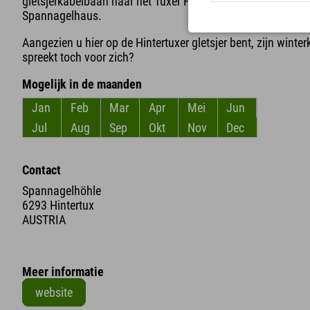
gletsjerkabelbaan naar het Tuxer Fernerhaus en loopt u ver
Spannagelhaus.
Aangezien u hier op de Hintertuxer gletsjer bent, zijn winte
spreekt toch voor zich?
Mogelijk in de maanden
Jan
Feb
Mar
Apr
Mei
Jun
Jul
Aug
Sep
Okt
Nov
Dec
Contact
Spannagelhöhle
6293 Hintertux
AUSTRIA
Meer informatie
website