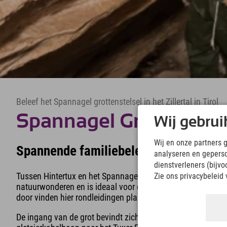
Beleef het Spannagel grottenstelsel in het Zillertal in Tirol
Spannagel Grot
Wij gebrui
Wij en onze partners 
Spannende familiebelevenis in de grot
analyseren en gepers
dienstverleners (bijv
Tussen Hintertux en het Spannagelhaus ligt het
Spannagel 
Zie ons privacybeleid 
natuurwonderen en is ideaal voor een spannend familie-uitje 
door vinden hier rondleidingen plaats.
De ingang van de grot bevindt zich direct bij het Spannage