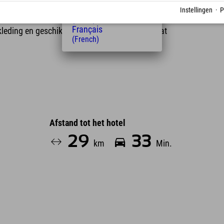
volgens ongeveer tien minuten naar het
Nederlands
Instellingen
·
P
(Dutch)
Français
rkleding en geschikt schoeisel noodzakelijk – dat
(French)
Afstand tot het hotel
29
33
km
Min.