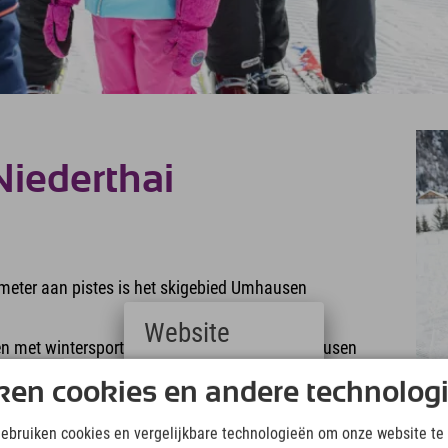
iederthai
kilometer aan pistes is het skigebied Umhausen
Website
en met wintersport? Dan is het skigebied Umhausen
snowboardschool en een skikleuterschool.
Deutsch
ken cookies en andere technolog
(German)
 ook een skibus van Umhausen naar Niederthai :)
English
gebruiken cookies en vergelijkbare technologieën om onze website te 
(English)