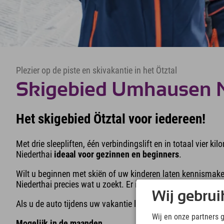
Plezier op de piste en skivakantie in het Ötztal
Skigebied Umhausen N
Het skigebied Ötztal voor iedereen!
Met drie sleepliften, één verbindingslift en in totaal vier 
Niederthai
ideaal voor gezinnen en beginners
.
Wilt u beginnen met skiën of uw kinderen laten kennismak
Niederthai precies wat u zoekt. Er is namelijk een ski- en 
Wij gebrui
Als u de auto tijdens uw vakantie liever thuislaat, rijdt er
Wij en onze partners 
Mogelijk in de maanden