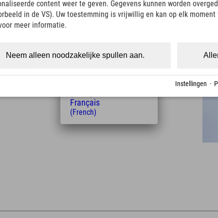
onaliseerde content weer te geven. Gegevens kunnen worden overged
Italiano
oorbeeld in de VS). Uw toestemming is vrijwillig en kan op elk moment
(Italian)
Čeština
voor meer informatie.
(Czech)
Polski
(Polish)
Neem alleen noodzakelijke spullen aan.
Alle
Afstand tot het hotel
Magyar
(Hungarian)
7
13
km
Min.
Nederlands
Instellingen
·
P
(Dutch)
Français
(French)
Leaflet
| Map data © OpenStreetMap contributors