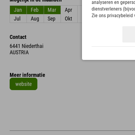
analyseren en gepers
dienstverleners (bijv
Jan
Feb
Mar
Apr
Mei
Jun
Zie ons privacybeleid 
Jul
Aug
Sep
Okt
Nov
Dec
Contact
6441 Niederthai
AUSTRIA
Meer informatie
website
+
−