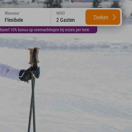
Wanneer
WHO
Zoeken
Flexibele
2 Gasten
arief 10% bonus op overnachtingen bij reizen per trein