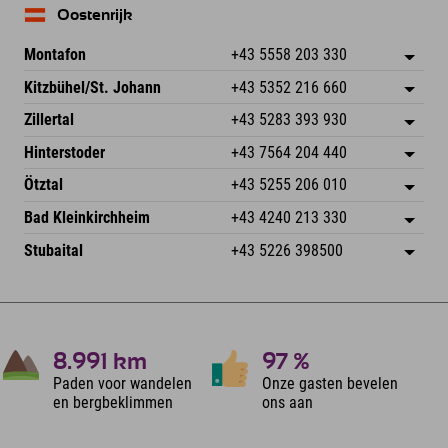
Oostenrijk
Montafon
+43 5558 203 330
Dorfstr. 127b
Adres opslaan
Kitzbühel/St. Johann
+43 5352 216 660
6793 Gaschurn/Montafon
Aankomstinformatie
Speckbacherstraße 87
Adres opslaan
Oostenrijk
Booking
Zillertal
+43 5283 393 930
6380 St. Johann in Tirol
Aankomstinformatie
E-mail verzenden
Schmiedau 2
Adres opslaan
Oostenrijk
Booking
Hinterstoder
+43 7564 204 440
6272 Kaltenbach im Zillertal
Aankomstinformatie
E-mail verzenden
Freizeitpark 10
Adres opslaan
Oostenrijk
Booking
Ötztal
+43 5255 206 010
4573 Hinterstoder
Aankomstinformatie
E-mail verzenden
Gscheat 14
Adres opslaan
Oostenrijk
Booking
Bad Kleinkirchheim
+43 4240 213 330
6441 Umhausen
Aankomstinformatie
E-mail verzenden
Dorfstraße 24
Adres opslaan
Oostenrijk
Booking
Stubaital
+43 5226 398500
9546 Bad Kleinkirchheim
Aankomstinformatie
E-mail verzenden
Wiesenweg 6
Adres opslaan
Oostenrijk
Booking
6167 Neustift im Stubaital
Aankomstinformatie
E-mail verzenden
Oostenrijk
Booking
E-mail verzenden
8.991
km
97
%
Paden voor wandelen
Onze gasten bevelen
en bergbeklimmen
ons aan