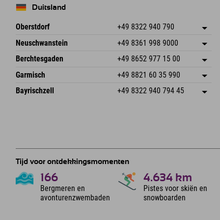
Duitsland
Oberstdorf
+49 8322 940 790
An der Breitach 3
Adres opslaan
Neuschwanstein
+49 8361 998 9000
87538 Fischen I. Allgäu
Aankomstinformatie
An der Riese 45
Adres opslaan
Duitsland
Booking
Berchtesgaden
+49 8652 977 15 00
87484 Nesselwang im Allgäu
Aankomstinformatie
E-mail verzenden
Hofreitstr. 7
Adres opslaan
Duitsland
Booking
Garmisch
+49 8821 60 35 990
83471 Schönau am Königssee
Aankomstinformatie
E-mail verzenden
Frickenstraße 22
Adres opslaan
Duitsland
Booking
Bayrischzell
+49 8322 940 794 45
82490 Farchant
Aankomstinformatie
E-mail verzenden
Seebergstr. 17
Adres opslaan
Duitsland
Booking
83735 Bayrischzell
Aankomstinformatie
E-mail verzenden
Duitsland
Booking
E-mail verzenden
Tijd voor ontdekkingsmomenten
166
4.634
km
Bergmeren en
Pistes voor skiën en
avonturenzwembaden
snowboarden