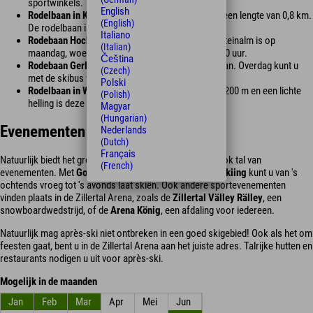
sportwinkels.
English
Rodelbaan in Krimml:
Natuurlijke rodelbaan met een lengte van 0,8 km.
(English)
De rodelbaan is dagelijks verlicht tot 22.00 uur.
Italiano
Rodebaan Hochkrimml:
De rodelbaan op de Filzsteinalm is op
(Italian)
maandag, woensdag en zaterdag verlicht tot 21.00 uur.
Čeština
Rodebaan Gerlos:
1,5 km lange, verlichte rodelbaan. Overdag kunt u
(Czech)
met de skibus van de Zillertal Arena de piste op.
Polski
Rodelbaan in Wald:
Met een lengte van ongeveer 200 m en een lichte
(Polish)
helling is deze ideaal voor kinderen.
Magyar
(Hungarian)
Evenementen
Nederlands
(Dutch)
Français
Natuurlijk biedt het grootste skigebied van het Zillertal ook tal van
(French)
evenementen. Met
Good Morning Skiing
en
Moonlight Skiing
kunt u van 's
ochtends vroeg tot 's avonds laat skiën. Ook andere sportevenementen
vinden plaats in de Zillertal Arena, zoals de
Zillertal Välley Rälley
, een
snowboardwedstrijd, of de
Arena König
, een afdaling voor iedereen.
Natuurlijk mag après-ski niet ontbreken in een goed skigebied! Ook als het om
feesten gaat, bent u in de Zillertal Arena aan het juiste adres. Talrijke hutten en
restaurants nodigen u uit voor après-ski.
Mogelijk in de maanden
Jan
Feb
Mar
Apr
Mei
Jun