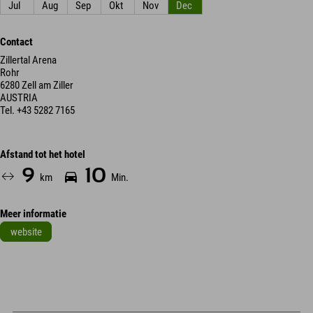
Jul
Aug
Sep
Okt
Nov
Dec
Contact
Zillertal Arena
Rohr
6280 Zell am Ziller
AUSTRIA
Tel.
+43 5282 7165
Afstand tot het hotel
9
10
km
Min.
Meer informatie
website
Leaflet
| Map data © OpenStreetMap contributors
+
−