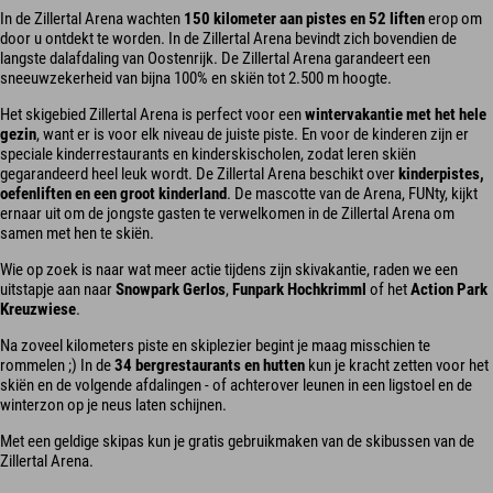
In de Zillertal Arena wachten
150 kilometer aan pistes en 52 liften
erop om
door u ontdekt te worden. In de Zillertal Arena bevindt zich bovendien de
langste dalafdaling van Oostenrijk. De Zillertal Arena garandeert een
sneeuwzekerheid van bijna 100% en skiën tot 2.500 m hoogte.
Het skigebied Zillertal Arena is perfect voor een
wintervakantie met het hele
gezin
, want er is voor elk niveau de juiste piste. En voor de kinderen zijn er
speciale kinderrestaurants en kinderskischolen, zodat leren skiën
gegarandeerd heel leuk wordt. De Zillertal Arena beschikt over
kinderpistes,
oefenliften en een groot kinderland
. De mascotte van de Arena, FUNty, kijkt
ernaar uit om de jongste gasten te verwelkomen in de Zillertal Arena om
samen met hen te skiën.
Wie op zoek is naar wat meer actie tijdens zijn skivakantie, raden we een
uitstapje aan naar
Snowpark Gerlos
,
Funpark Hochkrimml
of het
Action Park
Kreuzwiese
.
Na zoveel kilometers piste en skiplezier begint je maag misschien te
rommelen ;) In de
34 bergrestaurants en hutten
kun je kracht zetten voor het
skiën en de volgende afdalingen - of achterover leunen in een ligstoel en de
winterzon op je neus laten schijnen.
Met een geldige skipas kun je gratis gebruikmaken van de skibussen van de
Zillertal Arena.