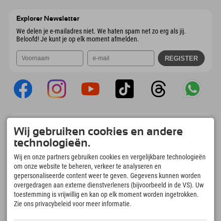
Oostenrijk
Booking
6167 Neustift im Stubaital
Aankomstinformatie
E-mail verzenden
Oostenrijk
Booking
Explorer Newsletter
E-mail verzenden
We delen je e-mailadres niet. We haten spam net zo erg als jij.
Beloofd! Je kunt je op elk moment afmelden.
Explorer App
Wij gebruiken cookies en andere
Upload je #ExplorerMoments, Mijn Explorer
technologieën.
To Go met een boekingsoverzicht, bucketlist,
restaurantoverzicht en nog veel meer.
Wij en onze partners gebruiken cookies en vergelijkbare technologieën
Download nu!
om onze website te beheren, verkeer te analyseren en
gepersonaliseerde content weer te geven. Gegevens kunnen worden
overgedragen aan externe dienstverleners (bijvoorbeeld in de VS). Uw
Tijd voor ontdekkingsmomenten
toestemming is vrijwillig en kan op elk moment worden ingetrokken.
166
4.634
km
Zie ons privacybeleid voor meer informatie.
Bergmeren en
Pistes voor skiën en
avonturenzwembaden
snowboarden