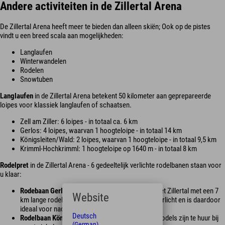
Andere activiteiten in de Zillertal Arena
De Zillertal Arena heeft meer te bieden dan alleen skiën; Ook op de pistes
vindt u een breed scala aan mogelijkheden:
Langlaufen
Winterwandelen
Rodelen
Snowtuben
Langlaufen
in de Zillertal Arena betekent 50 kilometer aan geprepareerde
loipes voor klassiek langlaufen of schaatsen.
Zell am Ziller: 6 loipes - in totaal ca. 6 km
Gerlos: 4 loipes, waarvan 1 hoogteloipe - in totaal 14 km
Königsleiten/Wald: 2 loipes, waarvan 1 hoogteloipe - in totaal 9,5 km
Krimml-Hochkrimml: 1 hoogteloipe op 1640 m - in totaal 8 km
Rodelpret
in de Zillertal Arena - 6 gedeeltelijk verlichte rodelbanen staan voor
u klaar:
Rodebaan Gerlosstein:
de langste rodelbaan in het Zillertal met een 7
Website
km lange rodelbaan. De rodelbaan is 's avonds verlicht en is daardoor
ideaal voor nachtrodelen.
Deutsch
Rodelbaan Königsleiten:
Lengte ca. 950 meter. Rodels zijn te huur bij
(German)