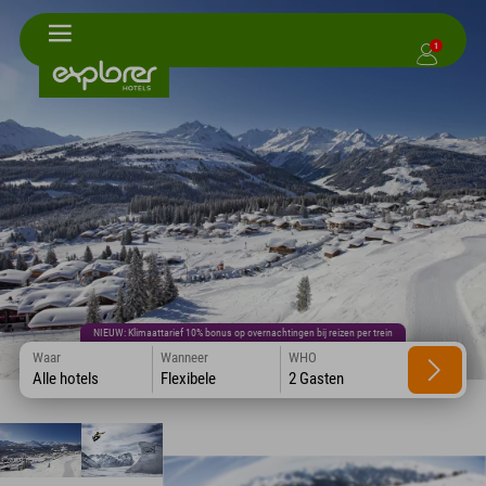
1
NIEUW: Klimaattarief 10% bonus op overnachtingen bij reizen per trein
Waar
Wanneer
WHO
Alle hotels
Flexibele
2 Gasten