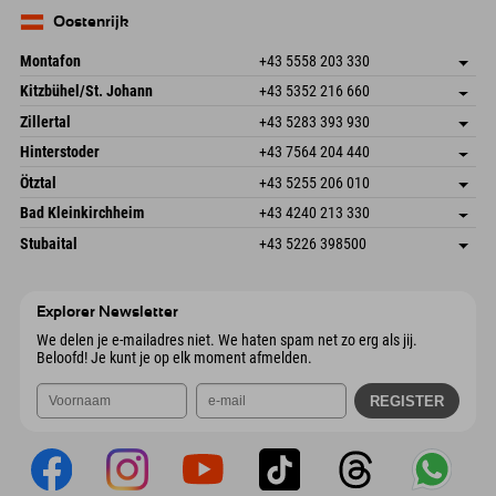
83735 Bayrischzell
Aankomstinformatie
E-mail verzenden
Duitsland
Booking
Oostenrijk
E-mail verzenden
Montafon
+43 5558 203 330
Dorfstr. 127b
Adres opslaan
Kitzbühel/St. Johann
+43 5352 216 660
6793 Gaschurn/Montafon
Aankomstinformatie
Speckbacherstraße 87
Adres opslaan
Oostenrijk
Booking
Zillertal
+43 5283 393 930
6380 St. Johann in Tirol
Aankomstinformatie
E-mail verzenden
Schmiedau 2
Adres opslaan
Oostenrijk
Booking
Hinterstoder
+43 7564 204 440
6272 Kaltenbach im Zillertal
Aankomstinformatie
E-mail verzenden
Freizeitpark 10
Adres opslaan
Oostenrijk
Booking
Ötztal
+43 5255 206 010
4573 Hinterstoder
Aankomstinformatie
E-mail verzenden
Gscheat 14
Adres opslaan
Oostenrijk
Booking
Bad Kleinkirchheim
+43 4240 213 330
6441 Umhausen
Aankomstinformatie
E-mail verzenden
Dorfstraße 24
Adres opslaan
Oostenrijk
Booking
Stubaital
+43 5226 398500
9546 Bad Kleinkirchheim
Aankomstinformatie
E-mail verzenden
Wiesenweg 6
Adres opslaan
Oostenrijk
Booking
6167 Neustift im Stubaital
Aankomstinformatie
E-mail verzenden
Oostenrijk
Booking
Explorer Newsletter
E-mail verzenden
We delen je e-mailadres niet. We haten spam net zo erg als jij.
Beloofd! Je kunt je op elk moment afmelden.