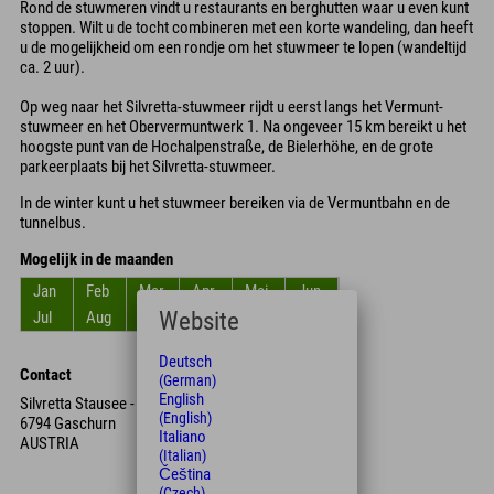
Rond de stuwmeren vindt u restaurants en berghutten waar u even kunt
stoppen. Wilt u de tocht combineren met een korte wandeling, dan heeft
u de mogelijkheid om een rondje om het stuwmeer te lopen (wandeltijd
ca. 2 uur).
Op weg naar het Silvretta-stuwmeer rijdt u eerst langs het Vermunt-
stuwmeer en het Obervermuntwerk 1. Na ongeveer 15 km bereikt u het
hoogste punt van de Hochalpenstraße, de Bielerhöhe, en de grote
parkeerplaats bij het Silvretta-stuwmeer.
In de winter kunt u het stuwmeer bereiken via de Vermuntbahn en de
tunnelbus.
Mogelijk in de maanden
Jan
Feb
Mar
Apr
Mei
Jun
Website
Jul
Aug
Sep
Okt
Nov
Dec
Deutsch
Contact
(German)
English
Silvretta Stausee - Parkplatz
(English)
6794 Gaschurn
Italiano
AUSTRIA
(Italian)
Čeština
(Czech)