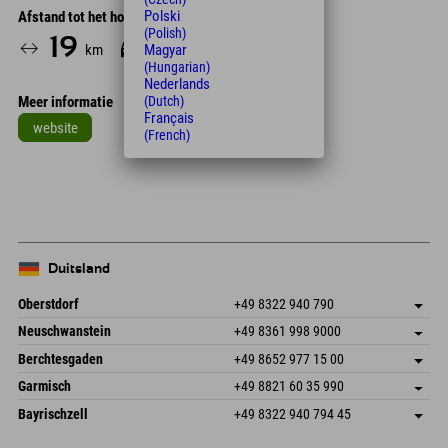
Polski
Afstand tot het hotel
(Polish)
19
28
Magyar
km
Min.
(Hungarian)
Nederlands
(Dutch)
Meer informatie
Français
website
(French)
Leaflet
| Map data © OpenStreetMap contributors
+
−
Duitsland
Oberstdorf
+49 8322 940 790
An der Breitach 3
Adres opslaan
Neuschwanstein
+49 8361 998 9000
87538 Fischen I. Allgäu
Aankomstinformatie
An der Riese 45
Adres opslaan
Duitsland
Booking
Berchtesgaden
+49 8652 977 15 00
87484 Nesselwang im Allgäu
Aankomstinformatie
E-mail verzenden
Hofreitstr. 7
Adres opslaan
Duitsland
Booking
Garmisch
+49 8821 60 35 990
83471 Schönau am Königssee
Aankomstinformatie
E-mail verzenden
Frickenstraße 22
Adres opslaan
Duitsland
Booking
Bayrischzell
+49 8322 940 794 45
82490 Farchant
Aankomstinformatie
E-mail verzenden
Seebergstr. 17
Adres opslaan
Duitsland
Booking