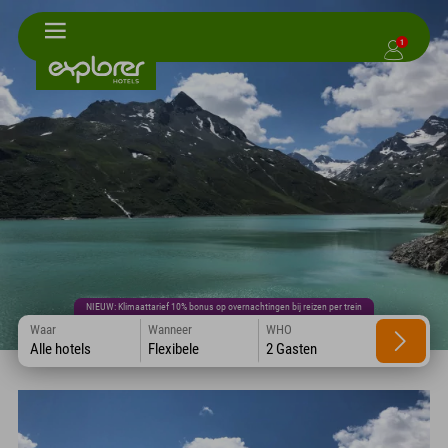
1
NIEUW: Klimaattarief 10% bonus op overnachtingen bij reizen per trein
Waar
Wanneer
WHO
Alle hotels
Flexibele
2 Gasten