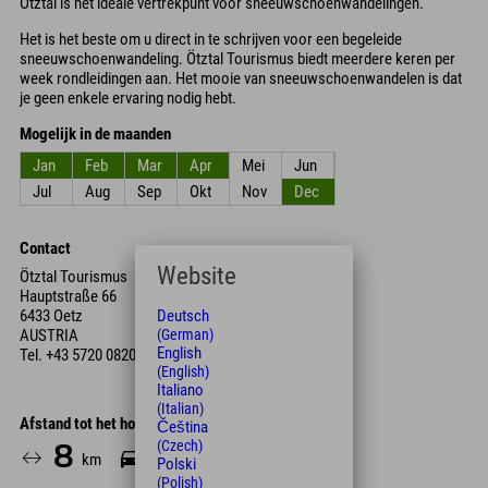
Ötztal is het ideale vertrekpunt voor sneeuwschoenwandelingen.
Het is het beste om u direct in te schrijven voor een begeleide
sneeuwschoenwandeling. Ötztal Tourismus biedt meerdere keren per
week rondleidingen aan. Het mooie van sneeuwschoenwandelen is dat
je geen enkele ervaring nodig hebt.
Mogelijk in de maanden
Jan
Feb
Mar
Apr
Mei
Jun
Jul
Aug
Sep
Okt
Nov
Dec
Contact
Website
Ötztal Tourismus
Hauptstraße 66
6433 Oetz
Deutsch
AUSTRIA
(German)
English
Tel.
+43 5720 0820
(English)
Italiano
(Italian)
Afstand tot het hotel
Čeština
(Czech)
8
10
km
Min.
Polski
(Polish)