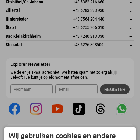
Dorfstr. 127b
Adres opslaan
Kitzbühel/St. Johann
+43 5352 216 660
6793 Gaschurn/Montafon
Aankomstinformatie
Speckbacherstraße 87
Adres opslaan
Oostenrijk
Booking
Zillertal
+43 5283 393 930
6380 St. Johann in Tirol
Aankomstinformatie
E-mail verzenden
Schmiedau 2
Adres opslaan
Oostenrijk
Booking
Hinterstoder
+43 7564 204 440
6272 Kaltenbach im Zillertal
Aankomstinformatie
E-mail verzenden
Freizeitpark 10
Adres opslaan
Oostenrijk
Booking
Ötztal
+43 5255 206 010
4573 Hinterstoder
Aankomstinformatie
E-mail verzenden
Gscheat 14
Adres opslaan
Oostenrijk
Booking
Bad Kleinkirchheim
+43 4240 213 330
6441 Umhausen
Aankomstinformatie
E-mail verzenden
Dorfstraße 24
Adres opslaan
Oostenrijk
Booking
Stubaital
+43 5226 398500
9546 Bad Kleinkirchheim
Aankomstinformatie
E-mail verzenden
Wiesenweg 6
Adres opslaan
Oostenrijk
Booking
6167 Neustift im Stubaital
Aankomstinformatie
E-mail verzenden
Oostenrijk
Booking
Explorer Newsletter
E-mail verzenden
We delen je e-mailadres niet. We haten spam net zo erg als jij.
Beloofd! Je kunt je op elk moment afmelden.
Explorer App
Wij gebruiken cookies en andere
Upload je #ExplorerMoments, Mijn Explorer