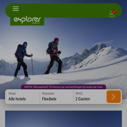
1
NIEUW: Klimaattarief 10% bonus op overnachtingen bij reizen per trein
Waar
Wanneer
WHO
Alle hotels
Flexibele
2 Gasten