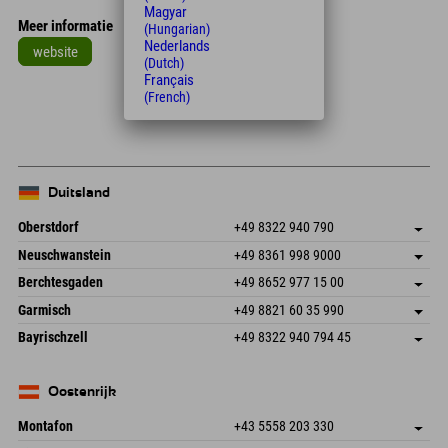
Magyar
Meer informatie
(Hungarian)
Nederlands
website
(Dutch)
Français
Leaflet
| Map data © OpenStreetMap contributors
(French)
+
−
Duitsland
Oberstdorf
+49 8322 940 790
An der Breitach 3
Adres opslaan
Neuschwanstein
+49 8361 998 9000
87538 Fischen I. Allgäu
Aankomstinformatie
An der Riese 45
Adres opslaan
Duitsland
Booking
Berchtesgaden
+49 8652 977 15 00
87484 Nesselwang im Allgäu
Aankomstinformatie
E-mail verzenden
Hofreitstr. 7
Adres opslaan
Duitsland
Booking
Garmisch
+49 8821 60 35 990
83471 Schönau am Königssee
Aankomstinformatie
E-mail verzenden
Frickenstraße 22
Adres opslaan
Duitsland
Booking
Bayrischzell
+49 8322 940 794 45
82490 Farchant
Aankomstinformatie
E-mail verzenden
Seebergstr. 17
Adres opslaan
Duitsland
Booking
83735 Bayrischzell
Aankomstinformatie
E-mail verzenden
Duitsland
Booking
Oostenrijk
E-mail verzenden
Montafon
+43 5558 203 330