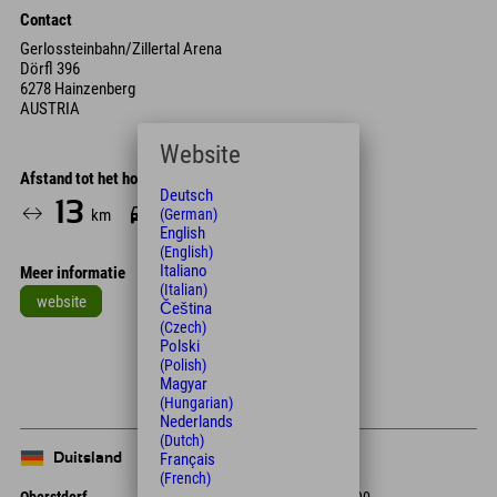
Contact
Gerlossteinbahn/Zillertal Arena
Dörfl 396
6278 Hainzenberg
AUSTRIA
Website
Afstand tot het hotel
Deutsch
13
15
(German)
km
Min.
English
(English)
Italiano
Meer informatie
(Italian)
website
Čeština
(Czech)
Leaflet
| Map data © OpenStreetMap contributors
Polski
(Polish)
+
Magyar
−
(Hungarian)
Nederlands
(Dutch)
Français
Duitsland
(French)
Oberstdorf
+49 8322 940 790