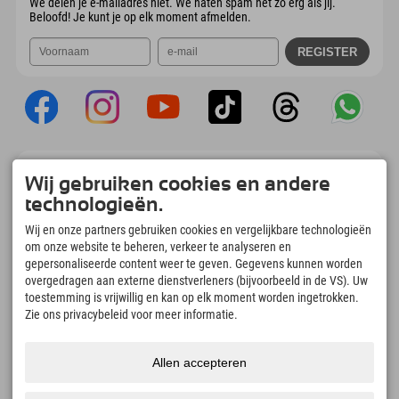
We delen je e-mailadres niet. We haten spam net zo erg als jij.
Beloofd! Je kunt je op elk moment afmelden.
Explorer App
Wij gebruiken cookies en andere
Upload je #ExplorerMoments, Mijn Explorer
technologieën.
To Go met een boekingsoverzicht, bucketlist,
restaurantoverzicht en nog veel meer.
Wij en onze partners gebruiken cookies en vergelijkbare technologieën
Download nu!
om onze website te beheren, verkeer te analyseren en
gepersonaliseerde content weer te geven. Gegevens kunnen worden
overgedragen aan externe dienstverleners (bijvoorbeeld in de VS). Uw
Tijd voor ontdekkingsmomenten
toestemming is vrijwillig en kan op elk moment worden ingetrokken.
166
4.634
km
Zie ons privacybeleid voor meer informatie.
Bergmeren en
Pistes voor skiën en
avonturenzwembaden
snowboarden
8.991
km
97
%
Allen accepteren
Paden voor wandelen en
Onze gasten bevelen ons
bergbeklimmen
aan