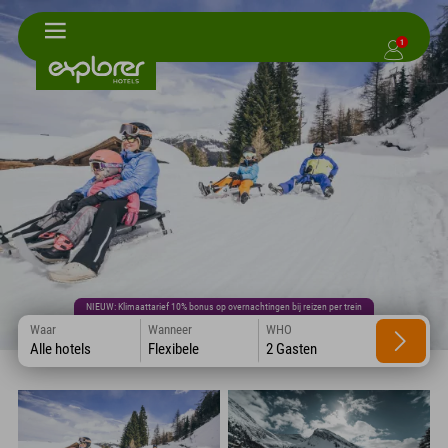
1
NIEUW: Klimaattarief 10% bonus op overnachtingen bij reizen per trein
Waar
Wanneer
WHO
Alle hotels
Flexibele
2 Gasten