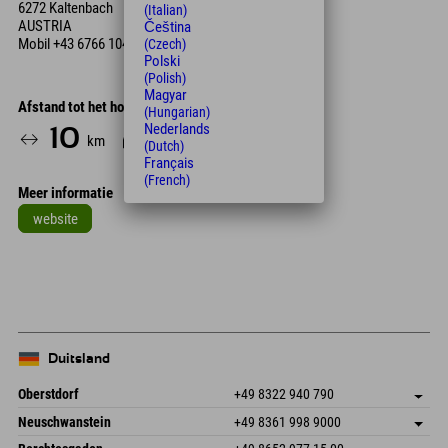
6272 Kaltenbach
(Italian)
AUSTRIA
Čeština
Mobil
+43 6766 104 250
(Czech)
Polski
(Polish)
Magyar
Afstand tot het hotel
(Hungarian)
Nederlands
10
23
km
Min.
(Dutch)
Français
(French)
Meer informatie
website
Leaflet
| Map data © OpenStreetMap contributors
+
−
Duitsland
Oberstdorf
+49 8322 940 790
An der Breitach 3
Adres opslaan
Neuschwanstein
+49 8361 998 9000
87538 Fischen I. Allgäu
Aankomstinformatie
An der Riese 45
Adres opslaan
Duitsland
Booking