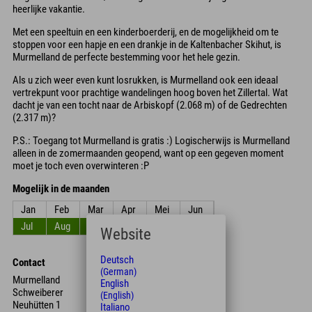
heerlijke vakantie.
Met een speeltuin en een kinderboerderij, en de mogelijkheid om te
stoppen voor een hapje en een drankje in de Kaltenbacher Skihut, is
Murmelland de perfecte bestemming voor het hele gezin.
Als u zich weer even kunt losrukken, is Murmelland ook een ideaal
vertrekpunt voor prachtige wandelingen hoog boven het Zillertal. Wat
dacht je van een tocht naar de Arbiskopf (2.068 m) of de Gedrechten
(2.317 m)?
P.S.: Toegang tot Murmelland is gratis :) Logischerwijs is Murmelland
alleen in de zomermaanden geopend, want op een gegeven moment
moet je toch even overwinteren :P
Mogelijk in de maanden
Jan
Feb
Mar
Apr
Mei
Jun
Jul
Aug
Sep
Okt
Nov
Dec
Website
Deutsch
Contact
(German)
Murmelland
English
Schweiberer
(English)
Neuhütten 1
Italiano