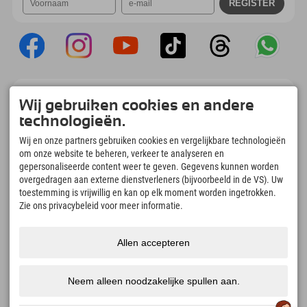
Explorer App
Wij gebruiken cookies en andere
Upload je #ExplorerMoments, Mijn Explorer
technologieën.
To Go met een boekingsoverzicht, bucketlist,
restaurantoverzicht en nog veel meer.
Wij en onze partners gebruiken cookies en vergelijkbare technologieën
Download nu!
om onze website te beheren, verkeer te analyseren en
gepersonaliseerde content weer te geven. Gegevens kunnen worden
overgedragen aan externe dienstverleners (bijvoorbeeld in de VS). Uw
Tijd voor ontdekkingsmomenten
toestemming is vrijwillig en kan op elk moment worden ingetrokken.
166
4.634
km
Zie ons privacybeleid voor meer informatie.
Bergmeren en
Pistes voor skiën en
avonturenzwembaden
snowboarden
8.991
km
97
%
Allen accepteren
Paden voor wandelen en
Onze gasten bevelen ons
bergbeklimmen
aan
Neem alleen noodzakelijke spullen aan.