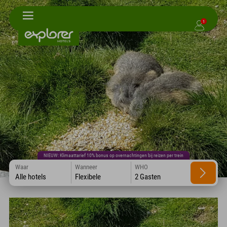
1
NIEUW: Klimaattarief 10% bonus op overnachtingen bij reizen per trein
Waar
Wanneer
WHO
Alle hotels
Flexibele
2 Gasten