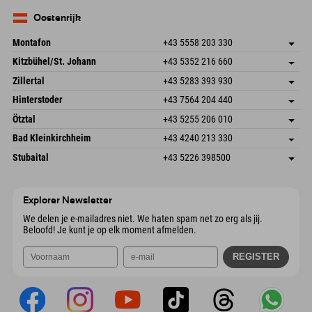
83735 Bayrischzell
Aankomstinformatie
E-mail verzenden
Duitsland
Booking
Oostenrijk
E-mail verzenden
Montafon
+43 5558 203 330
Dorfstr. 127b
Adres opslaan
Kitzbühel/St. Johann
+43 5352 216 660
6793 Gaschurn/Montafon
Aankomstinformatie
Speckbacherstraße 87
Adres opslaan
Oostenrijk
Booking
Zillertal
+43 5283 393 930
6380 St. Johann in Tirol
Aankomstinformatie
E-mail verzenden
Schmiedau 2
Adres opslaan
Oostenrijk
Booking
Hinterstoder
+43 7564 204 440
6272 Kaltenbach im Zillertal
Aankomstinformatie
E-mail verzenden
Freizeitpark 10
Adres opslaan
Oostenrijk
Booking
Ötztal
+43 5255 206 010
4573 Hinterstoder
Aankomstinformatie
E-mail verzenden
Gscheat 14
Adres opslaan
Oostenrijk
Booking
Bad Kleinkirchheim
+43 4240 213 330
6441 Umhausen
Aankomstinformatie
E-mail verzenden
Dorfstraße 24
Adres opslaan
Oostenrijk
Booking
Stubaital
+43 5226 398500
9546 Bad Kleinkirchheim
Aankomstinformatie
E-mail verzenden
Wiesenweg 6
Adres opslaan
Oostenrijk
Booking
6167 Neustift im Stubaital
Aankomstinformatie
E-mail verzenden
Oostenrijk
Booking
Explorer Newsletter
E-mail verzenden
We delen je e-mailadres niet. We haten spam net zo erg als jij.
Beloofd! Je kunt je op elk moment afmelden.