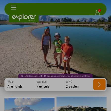
1
NIEUW: Klimaattarief 10% bonus op overnachtingen bij reizen per trein
Waar
Wanneer
WHO
Alle hotels
Flexibele
2 Gasten