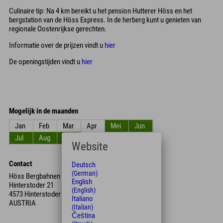
Culinaire tip: Na 4 km bereikt u het pension Hutterer Höss en het
bergstation van de Höss Express. In de herberg kunt u genieten van
regionale Oostenrijkse gerechten.
Informatie over de prijzen vindt u
hier
De openingstijden vindt u
hier
Mogelijk in de maanden
Jan
Feb
Mar
Apr
Mei
Jun
Jul
Aug
Sep
Okt
Nov
Dec
Website
Contact
Deutsch
(German)
Höss Bergbahnen
English
Hinterstoder 21
(English)
4573 Hinterstoder
Italiano
AUSTRIA
(Italian)
Čeština