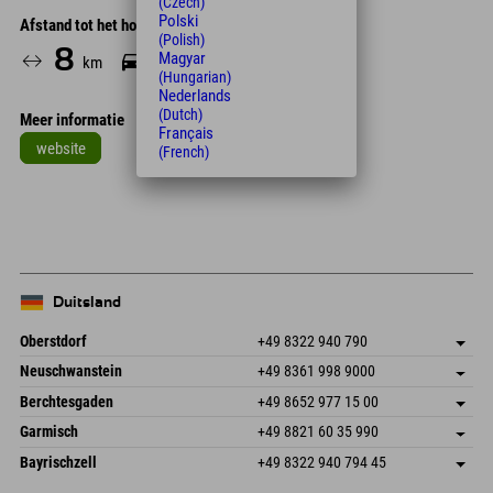
(Czech)
Polski
Afstand tot het hotel
(Polish)
8
5
Magyar
km
Min.
(Hungarian)
Nederlands
(Dutch)
Meer informatie
Français
website
(French)
Leaflet
| Map data © OpenStreetMap contributors
+
−
Duitsland
Oberstdorf
+49 8322 940 790
An der Breitach 3
Adres opslaan
Neuschwanstein
+49 8361 998 9000
87538 Fischen I. Allgäu
Aankomstinformatie
An der Riese 45
Adres opslaan
Duitsland
Booking
Berchtesgaden
+49 8652 977 15 00
87484 Nesselwang im Allgäu
Aankomstinformatie
E-mail verzenden
Hofreitstr. 7
Adres opslaan
Duitsland
Booking
Garmisch
+49 8821 60 35 990
83471 Schönau am Königssee
Aankomstinformatie
E-mail verzenden
Frickenstraße 22
Adres opslaan
Duitsland
Booking
Bayrischzell
+49 8322 940 794 45
82490 Farchant
Aankomstinformatie
E-mail verzenden
Seebergstr. 17
Adres opslaan
Duitsland
Booking