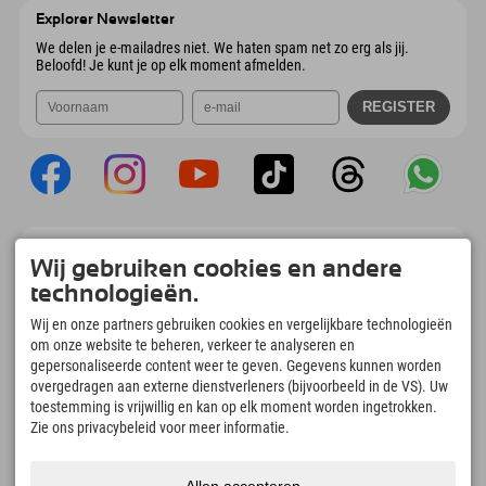
Oostenrijk
Booking
Explorer Newsletter
E-mail verzenden
We delen je e-mailadres niet. We haten spam net zo erg als jij.
Beloofd! Je kunt je op elk moment afmelden.
Explorer App
Wij gebruiken cookies en andere
Upload je #ExplorerMoments, Mijn Explorer
technologieën.
To Go met een boekingsoverzicht, bucketlist,
restaurantoverzicht en nog veel meer.
Wij en onze partners gebruiken cookies en vergelijkbare technologieën
Download nu!
om onze website te beheren, verkeer te analyseren en
gepersonaliseerde content weer te geven. Gegevens kunnen worden
overgedragen aan externe dienstverleners (bijvoorbeeld in de VS). Uw
Tijd voor ontdekkingsmomenten
toestemming is vrijwillig en kan op elk moment worden ingetrokken.
166
4.634
km
Zie ons privacybeleid voor meer informatie.
Bergmeren en
Pistes voor skiën en
avonturenzwembaden
snowboarden