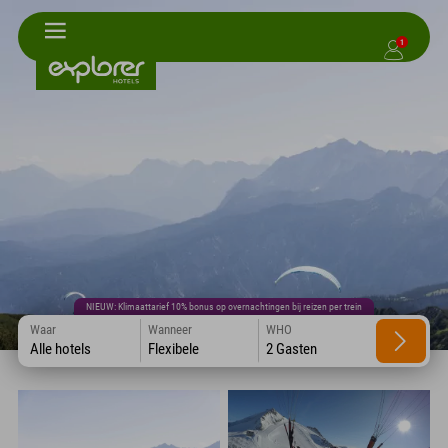
1
NIEUW: Klimaattarief 10% bonus op overnachtingen bij reizen per trein
Waar
Wanneer
WHO
Alle hotels
Flexibele
2 Gasten