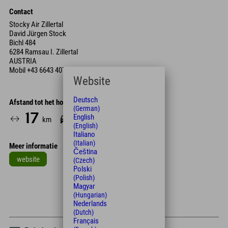
Contact
Stocky Air Zillertal
David Jürgen Stock
Bichl 484
6284 Ramsau I. Zillertal
AUSTRIA
Mobil
+43 6643 407 976
Website
Deutsch
Afstand tot het hotel
(German)
17
20
English
km
Min.
(English)
Italiano
(Italian)
Meer informatie
Čeština
website
(Czech)
Polski
Leaflet
| Map data © OpenStreetMap contributors
(Polish)
Magyar
+
(Hungarian)
Nederlands
−
(Dutch)
Français