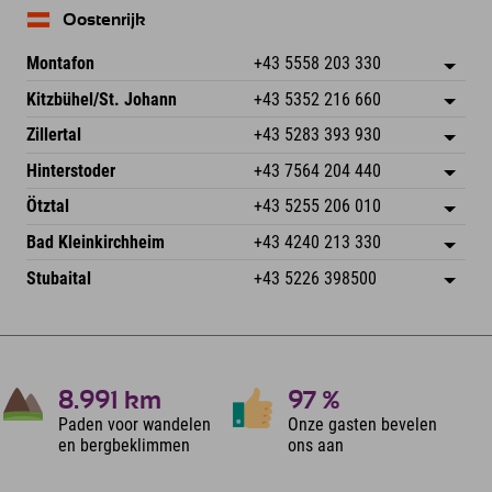
Oostenrijk
Montafon
+43 5558 203 330
Dorfstr. 127b
Adres opslaan
Kitzbühel/St. Johann
+43 5352 216 660
6793 Gaschurn/Montafon
Aankomstinformatie
Speckbacherstraße 87
Adres opslaan
Oostenrijk
Booking
Zillertal
+43 5283 393 930
6380 St. Johann in Tirol
Aankomstinformatie
E-mail verzenden
Schmiedau 2
Adres opslaan
Oostenrijk
Booking
Hinterstoder
+43 7564 204 440
6272 Kaltenbach im Zillertal
Aankomstinformatie
E-mail verzenden
Freizeitpark 10
Adres opslaan
Oostenrijk
Booking
Ötztal
+43 5255 206 010
4573 Hinterstoder
Aankomstinformatie
E-mail verzenden
Gscheat 14
Adres opslaan
Oostenrijk
Booking
Bad Kleinkirchheim
+43 4240 213 330
6441 Umhausen
Aankomstinformatie
E-mail verzenden
Dorfstraße 24
Adres opslaan
Oostenrijk
Booking
Stubaital
+43 5226 398500
9546 Bad Kleinkirchheim
Aankomstinformatie
E-mail verzenden
Wiesenweg 6
Adres opslaan
Oostenrijk
Booking
6167 Neustift im Stubaital
Aankomstinformatie
E-mail verzenden
Oostenrijk
Booking
E-mail verzenden
8.991
km
97
%
Paden voor wandelen
Onze gasten bevelen
en bergbeklimmen
ons aan