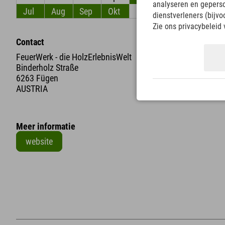
analyseren en gepers
Jul
Aug
Sep
Okt
Nov
Dec
dienstverleners (bijv
Zie ons privacybeleid 
Contact
FeuerWerk - die HolzErlebnisWelt
Binderholz Straße
6263 Fügen
AUSTRIA
Meer informatie
website
+
−