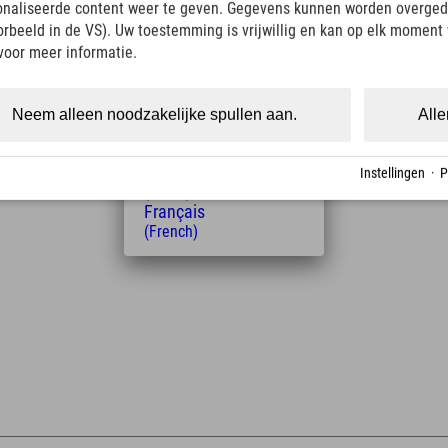
onaliseerde content weer te geven. Gegevens kunnen worden overged
Italiano
(Italian)
oorbeeld in de VS). Uw toestemming is vrijwillig en kan op elk moment
Čeština
voor meer informatie.
(Czech)
Afstand tot het hotel
Polski
(Polish)
5
8
Neem alleen noodzakelijke spullen aan.
Alle
km
Min.
Magyar
(Hungarian)
Nederlands
Instellingen
·
P
(Dutch)
Français
(French)
Leaflet
| Map data © OpenStreetMap contributors