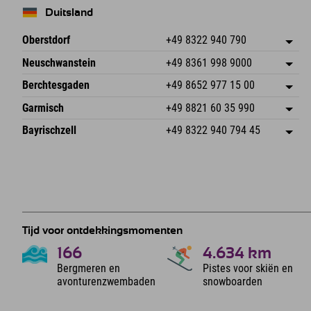
Duitsland
Oberstdorf
+49 8322 940 790
An der Breitach 3
Adres opslaan
Neuschwanstein
+49 8361 998 9000
87538 Fischen I. Allgäu
Aankomstinformatie
An der Riese 45
Adres opslaan
Duitsland
Booking
Berchtesgaden
+49 8652 977 15 00
87484 Nesselwang im Allgäu
Aankomstinformatie
E-mail verzenden
Hofreitstr. 7
Adres opslaan
Duitsland
Booking
Garmisch
+49 8821 60 35 990
83471 Schönau am Königssee
Aankomstinformatie
E-mail verzenden
Frickenstraße 22
Adres opslaan
Duitsland
Booking
Bayrischzell
+49 8322 940 794 45
82490 Farchant
Aankomstinformatie
E-mail verzenden
Seebergstr. 17
Adres opslaan
Duitsland
Booking
83735 Bayrischzell
Aankomstinformatie
E-mail verzenden
Duitsland
Booking
E-mail verzenden
Tijd voor ontdekkingsmomenten
166
4.634
km
Bergmeren en
Pistes voor skiën en
avonturenzwembaden
snowboarden