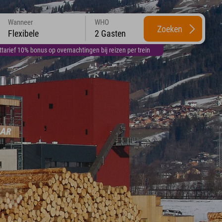
Wanneer
WHO
Zoeken
Flexibele
2 Gasten
arief 10% bonus op overnachtingen bij reizen per trein