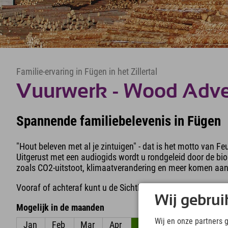
Familie-ervaring in Fügen in het Zillertal
Vuurwerk - Wood Adve
Spannende familiebelevenis in Fügen
"Hout beleven met al je zintuigen" - dat is het motto van F
Uitgerust met een audiogids wordt u rondgeleid door de 
zoals CO2-uitstoot, klimaatverandering en meer komen aan
Vooraf of achteraf kunt u de SichtBAR bezoeken en genieten
Wij gebrui
Mogelijk in de maanden
Wij en onze partners 
Jan
Feb
Mar
Apr
Mei
Jun