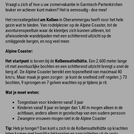
Vraagt u zich af hoe u uw zomervakantie in Garmisch-Partenkirchen
leuker en actiever kunt maken? Het is eenvoudig - doe mee!
Het recreatiegebied
am Kolben
in Oberammergau heeft voor het hele
gezin wat te bieden. Van rodelplezier op de Alpine Coaster, tot de
avonturenspeeltuin waar de kleintjes zich kunnen uitleven, tot
afwisselende wandelpaden met een schitterend uitzicht op de
omliggende bergen, en nog veel meer.
Alpine Coaster:
Het startpunt
is boven bij de
Kolbensattelhütte.
Een 2.600 meter lange
rit met avontuurlijke bochten en een schitterend uitzicht brengt u snel de
berg af. De Alpine Coaster bereikt een topsnelheid van maximaal 40
km/u. Maar maak je geen zorgen - je kunt de snelheid zelf regelen ;) 73
bochten, 9 sprongen en 7 golven wachten op je tijdens je rit.
Wat je moet weten:
Toegestaan voor kinderen vanaf 3 jaar
Kinderen vanaf 8 jaar en langer dan 1,40 m mogen alleen in de
achtbaan, anders alleen in gezelschap van een oudere persoon
Zwangere vrouwen mogen niet in de Alpine Coaster
Tip:
Heb je honger? Dan kunt u zich in de Kolbensattelhütte op krachten
laten komen met
heerlijke lekkernijen en specialiteiten uit de regio
,