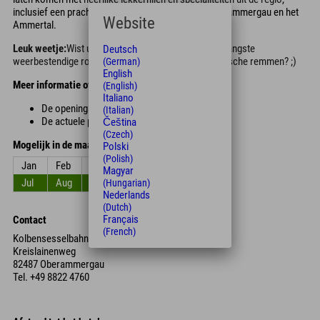
inclusief een prachtig uitzicht op de bergen van Oberammergau en het
Website
Ammertal.
Leuk weetje:
Wist u dat de Alpine Coaster de eerste langste
Deutsch
weerbestendige rodelbaan ter wereld is met magnetische remmen? ;)
(German)
English
Meer informatie over de Alpine Coaster:
(English)
Italiano
De openingstijden in de zomer vindt u
hier.
(Italian)
De actuele prijzen vindt u
hier.
Čeština
(Czech)
Mogelijk in de maanden
Polski
(Polish)
Jan
Feb
Mar
Apr
Mei
Jun
Magyar
Jul
Aug
Sep
Okt
Nov
Dec
(Hungarian)
Nederlands
(Dutch)
Français
Contact
(French)
Kolbensesselbahn und Alpine Coaster
Kreislainenweg
82487 Oberammergau
Tel.
+49 8822 4760