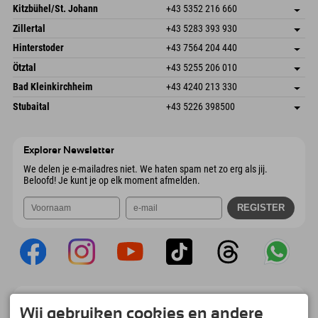
Dorfstr. 127b
Adres opslaan
Kitzbühel/St. Johann
+43 5352 216 660
6793 Gaschurn/Montafon
Aankomstinformatie
Speckbacherstraße 87
Adres opslaan
Oostenrijk
Booking
Zillertal
+43 5283 393 930
6380 St. Johann in Tirol
Aankomstinformatie
E-mail verzenden
Schmiedau 2
Adres opslaan
Oostenrijk
Booking
Hinterstoder
+43 7564 204 440
6272 Kaltenbach im Zillertal
Aankomstinformatie
E-mail verzenden
Freizeitpark 10
Adres opslaan
Oostenrijk
Booking
Ötztal
+43 5255 206 010
4573 Hinterstoder
Aankomstinformatie
E-mail verzenden
Gscheat 14
Adres opslaan
Oostenrijk
Booking
Bad Kleinkirchheim
+43 4240 213 330
6441 Umhausen
Aankomstinformatie
E-mail verzenden
Dorfstraße 24
Adres opslaan
Oostenrijk
Booking
Stubaital
+43 5226 398500
9546 Bad Kleinkirchheim
Aankomstinformatie
E-mail verzenden
Wiesenweg 6
Adres opslaan
Oostenrijk
Booking
6167 Neustift im Stubaital
Aankomstinformatie
E-mail verzenden
Oostenrijk
Booking
Explorer Newsletter
E-mail verzenden
We delen je e-mailadres niet. We haten spam net zo erg als jij.
Beloofd! Je kunt je op elk moment afmelden.
Explorer App
Wij gebruiken cookies en andere
Upload je #ExplorerMoments, Mijn Explorer