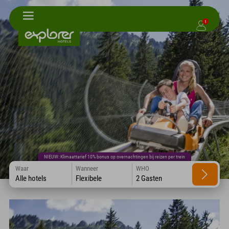
1
NIEUW: Klimaattarief 10% bonus op overnachtingen bij reizen per trein
Waar
Wanneer
WHO
Alle hotels
Flexibele
2 Gasten