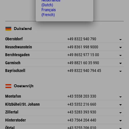
Nederlands
(Dutch)
+
Français
−
(French)
Duitsland
Oberstdorf
+49 8322 940 790
An der Breitach 3
Adres opslaan
Neuschwanstein
+49 8361 998 9000
87538 Fischen I. Allgäu
Aankomstinformatie
An der Riese 45
Adres opslaan
Duitsland
Booking
Berchtesgaden
+49 8652 977 15 00
87484 Nesselwang im Allgäu
Aankomstinformatie
E-mail verzenden
Hofreitstr. 7
Adres opslaan
Duitsland
Booking
Garmisch
+49 8821 60 35 990
83471 Schönau am Königssee
Aankomstinformatie
E-mail verzenden
Frickenstraße 22
Adres opslaan
Duitsland
Booking
Bayrischzell
+49 8322 940 794 45
82490 Farchant
Aankomstinformatie
E-mail verzenden
Seebergstr. 17
Adres opslaan
Duitsland
Booking
83735 Bayrischzell
Aankomstinformatie
E-mail verzenden
Duitsland
Booking
Oostenrijk
E-mail verzenden
Montafon
+43 5558 203 330
Dorfstr. 127b
Adres opslaan
Kitzbühel/St. Johann
+43 5352 216 660
6793 Gaschurn/Montafon
Aankomstinformatie
Speckbacherstraße 87
Adres opslaan
Oostenrijk
Booking
Zillertal
+43 5283 393 930
6380 St. Johann in Tirol
Aankomstinformatie
E-mail verzenden
Schmiedau 2
Adres opslaan
Oostenrijk
Booking
Hinterstoder
+43 7564 204 440
6272 Kaltenbach im Zillertal
Aankomstinformatie
E-mail verzenden
Freizeitpark 10
Adres opslaan
Oostenrijk
Booking
Ötztal
+43 5255 206 010