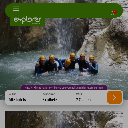
1
NIEUW: Klimaattarief 10% bonus op overnachtingen bij reizen per trein
Waar
Wanneer
WHO
Alle hotels
Flexibele
2 Gasten