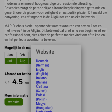
modernste en meest hoogwaardige professionele uitrusting.
Bovendien zorgt de persoonlijke allround begeleiding van getrainde en
gecertificeerde gidsen voor veiligheid en natuurlijk plezier. Dit maakt uw
canyoning- en raftingtocht in de Allgäu tot een unieke belevenis.
MAP-Erlebnis biedt u spannende wateravonturen van niveau 1 tot en
met niveau 4 in de Allgäu. Dit betekent dat u, of u nu een beginner of een
professional bent, hier zeker de perfecte manier vindt om af te koelen
en het perfecte avontuur te beleven.
Mogelijk in de maanden
Website
Jan
Feb
Mar
Apr
Mei
Jun
Deutsch
Jul
Aug
Sep
Okt
Nov
Dec
(German)
English
(English)
Afstand tot het hotel
Italiano
4.5
7
km
Min.
(Italian)
Čeština
(Czech)
Polski
Meer informatie
(Polish)
website
Magyar
(Hungarian)
Leaflet
| Map data © OpenStreetMap contributors