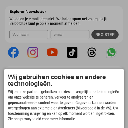
Wiesenweg 6
Adres opslaan
Oostenrijk
Booking
6167 Neustift im Stubaital
Aankomstinformatie
E-mail verzenden
Oostenrijk
Booking
Explorer Newsletter
E-mail verzenden
We delen je e-mailadres niet. We haten spam net zo erg als jij.
Beloofd! Je kunt je op elk moment afmelden.
Explorer App
Wij gebruiken cookies en andere
Upload je #ExplorerMoments, Mijn Explorer
technologieën.
To Go met een boekingsoverzicht, bucketlist,
restaurantoverzicht en nog veel meer.
Wij en onze partners gebruiken cookies en vergelijkbare technologieën
Download nu!
om onze website te beheren, verkeer te analyseren en
gepersonaliseerde content weer te geven. Gegevens kunnen worden
overgedragen aan externe dienstverleners (bijvoorbeeld in de VS). Uw
Tijd voor ontdekkingsmomenten
toestemming is vrijwillig en kan op elk moment worden ingetrokken.
166
4.634
km
Zie ons privacybeleid voor meer informatie.
Bergmeren en
Pistes voor skiën en
avonturenzwembaden
snowboarden