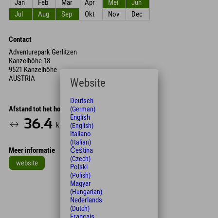
Jan
Feb
Mar
Apr
Mei
Jun
Jul
Aug
Sep
Okt
Nov
Dec
Contact
Adventurepark Gerlitzen
Kanzelhöhe 18
9521 Kanzelhöhe
AUSTRIA
Website
Deutsch
Afstand tot het hotel
(German)
English
36.4
48
km
Min.
(English)
Italiano
(Italian)
Čeština
Meer informatie
(Czech)
website
Polski
(Polish)
Leaflet
| Map data © OpenStreetMap contributors
Magyar
(Hungarian)
+
Nederlands
−
(Dutch)
Français