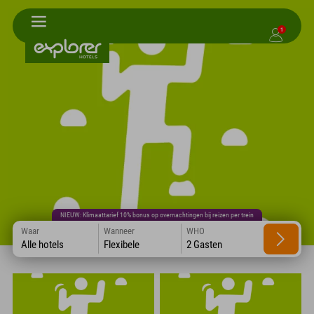
1
NIEUW: Klimaattarief 10% bonus op overnachtingen bij reizen per trein
Waar
Wanneer
WHO
Alle hotels
Flexibele
2 Gasten