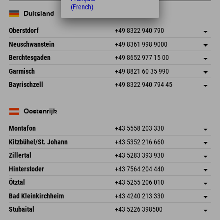
(French)
Duitsland
Oberstdorf
+49 8322 940 790
An der Breitach 3
Adres opslaan
Neuschwanstein
+49 8361 998 9000
87538 Fischen I. Allgäu
Aankomstinformatie
An der Riese 45
Adres opslaan
Duitsland
Booking
Berchtesgaden
+49 8652 977 15 00
87484 Nesselwang im Allgäu
Aankomstinformatie
E-mail verzenden
Hofreitstr. 7
Adres opslaan
Duitsland
Booking
Garmisch
+49 8821 60 35 990
83471 Schönau am Königssee
Aankomstinformatie
E-mail verzenden
Frickenstraße 22
Adres opslaan
Duitsland
Booking
Bayrischzell
+49 8322 940 794 45
82490 Farchant
Aankomstinformatie
E-mail verzenden
Seebergstr. 17
Adres opslaan
Duitsland
Booking
83735 Bayrischzell
Aankomstinformatie
E-mail verzenden
Duitsland
Booking
Oostenrijk
E-mail verzenden
Montafon
+43 5558 203 330
Dorfstr. 127b
Adres opslaan
Kitzbühel/St. Johann
+43 5352 216 660
6793 Gaschurn/Montafon
Aankomstinformatie
Speckbacherstraße 87
Adres opslaan
Oostenrijk
Booking
Zillertal
+43 5283 393 930
6380 St. Johann in Tirol
Aankomstinformatie
E-mail verzenden
Schmiedau 2
Adres opslaan
Oostenrijk
Booking
Hinterstoder
+43 7564 204 440
6272 Kaltenbach im Zillertal
Aankomstinformatie
E-mail verzenden
Freizeitpark 10
Adres opslaan
Oostenrijk
Booking
Ötztal
+43 5255 206 010
4573 Hinterstoder
Aankomstinformatie
E-mail verzenden
Gscheat 14
Adres opslaan
Oostenrijk
Booking
Bad Kleinkirchheim
+43 4240 213 330
6441 Umhausen
Aankomstinformatie
E-mail verzenden
Dorfstraße 24
Adres opslaan
Oostenrijk
Booking
Stubaital
+43 5226 398500
9546 Bad Kleinkirchheim
Aankomstinformatie
E-mail verzenden