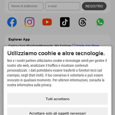
Explorer App
Carica i tuoi #ExplorerMoments, My Explorer
To Go con panoramica delle prenotazioni,
Utilizziamo cookie e altre tecnologie.
lista dei desideri, panoramica dei ristoranti e
molto altro. Scaricalo subito!
Noi e i nostri partner utilizziamo cookie e tecnologie simili per gestire il
nostro sito web, analizzare il traffico e mostrare contenuti
personalizzati. I dati potrebbero essere trasferiti a fornitori terzi (ad
È tempo di momenti da esploratore
esempio, negli Stati Uniti). Il tuo consenso è volontario e può essere
166
4.634
km
revocato in qualsiasi momento. Per ulteriori informazioni, consulta la
Laghi di montagna e piscine
Piste per lo sci e lo
nostra informativa sulla privacy.
avventura
snowboard
8.991
km
97
%
Tutti accettano
Percorsi per escursionismo
I nostri ospiti ci
e alpinismo
raccomandano
Accettare solo gli oggetti necessari