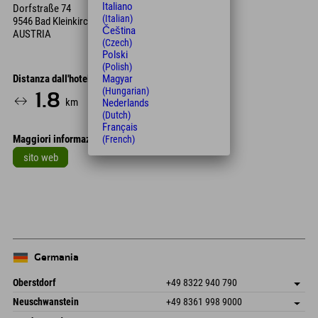
Italiano
Dorfstraße 74
(Italian)
9546 Bad Kleinkirchheim
Čeština
AUSTRIA
(Czech)
Polski
(Polish)
Distanza dall'hotel
Magyar
(Hungarian)
1.8
3
25
km
Min.
Min.
Nederlands
(Dutch)
Français
Maggiori informazioni
(French)
sito web
Leaflet
| Map data © OpenStreetMap contributors
+
−
Germania
Oberstdorf
+49 8322 940 790
An der Breitach 3
Salva indirizzo
Neuschwanstein
+49 8361 998 9000
87538 Fischen I. Allgäu
Informazioni sull'arrivo
An der Riese 45
Salva indirizzo