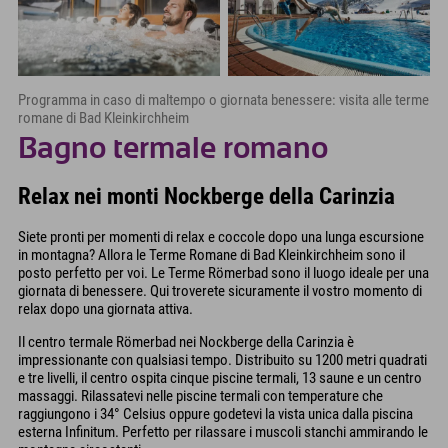
Programma in caso di maltempo o giornata benessere: visita alle terme
romane di Bad Kleinkirchheim
Bagno termale romano
Relax nei monti Nockberge della Carinzia
Siete pronti per momenti di relax e coccole dopo una lunga escursione
in montagna? Allora le Terme Romane di Bad Kleinkirchheim sono il
posto perfetto per voi. Le Terme Römerbad sono il luogo ideale per una
giornata di benessere. Qui troverete sicuramente il vostro momento di
relax dopo una giornata attiva.
Il centro termale Römerbad nei Nockberge della Carinzia è
impressionante con qualsiasi tempo. Distribuito su 1200 metri quadrati
e tre livelli, il centro ospita cinque piscine termali, 13 saune e un centro
massaggi. Rilassatevi nelle piscine termali con temperature che
raggiungono i 34° Celsius oppure godetevi la vista unica dalla piscina
esterna Infinitum. Perfetto per rilassare i muscoli stanchi ammirando le