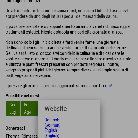
montagne circostanti.
Un altro punto forte sono le
sauna
infusi, con aromi infiniti. Lasciatevi
sorprendere da uno degli infusi speciali dei maestri della sauna.
È possibile prenotare su appuntamento un'ampia varietà di massaggi e
trattamenti estetici. Niente ostacola una perfetta giornata alla spa.
Non sono solo i giri in bicicletta a farti venire fame; una giornata
dedicata al benessere fa anche venire fame. Il ristorante delle terme
Gellius sarà lieto di coccolarvi con delizie culinarie e di ricaricare le
vostre riserve di energia. Il modo migliore per ottenere questo risultato
è utilizzare piatti freschi preparati con prodotti regionali. Inoltre,
vengono proposti piatti del giorno sempre diversi e un'ampia scelta di
piatti vegetariani e vegani.
I prezzi e gli orari di apertura aggiornati sono disponibili
qui
!
Possibile nei mesi
Gen
Feb
Mar
Apr
Mag
Giu
Website
Lug
Ago
Set
Ott
Nov
Dic
Deutsch
(German)
Contattaci
English
(English)
Thermal Römerbad