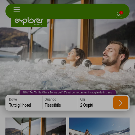
1
NOVITÀ: Tariffa Clima Bonus del 10% sui pernottamenti viaggiando in treno
Dove
Quando
Chi
Tutti gli hotel
Flessibile
2 Ospiti