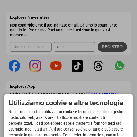
9546 Bad Kleinkirchheim
Informazioni sull'arrivo
Invia email
Wiesenweg 6
Salva indirizzo
Austria
Prenotazione
6167 Neustift im Stubaital
Informazioni sull'arrivo
Invia email
Austria
Prenotazione
Explorer Newsletter
Invia email
Non condivideremo il tuo indirizzo email. Odiamo lo spam tanto
quanto te. Promesso! Puoi annullare l'iscrizione in qualsiasi
momento.
Explorer App
Carica i tuoi #ExplorerMoments, My Explorer
To Go con panoramica delle prenotazioni,
Utilizziamo cookie e altre tecnologie.
lista dei desideri, panoramica dei ristoranti e
molto altro. Scaricalo subito!
Noi e i nostri partner utilizziamo cookie e tecnologie simili per gestire il
nostro sito web, analizzare il traffico e mostrare contenuti
personalizzati. I dati potrebbero essere trasferiti a fornitori terzi (ad
È tempo di momenti da esploratore
esempio, negli Stati Uniti). Il tuo consenso è volontario e può essere
166
4.634
km
revocato in qualsiasi momento. Per ulteriori informazioni, consulta la