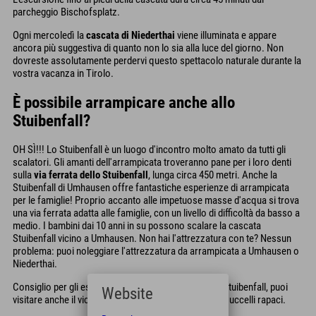
parcheggio Bischofsplatz.
Ogni mercoledì la
cascata di Niederthai
viene illuminata e appare
ancora più suggestiva di quanto non lo sia alla luce del giorno. Non
dovreste assolutamente perdervi questo spettacolo naturale durante la
vostra vacanza in Tirolo.
È possibile arrampicare anche allo
Stuibenfall?
OH SÌ!!! Lo Stuibenfall è un luogo d'incontro molto amato da tutti gli
scalatori.
Gli amanti dell'arrampicata troveranno pane per i loro denti
sulla
via ferrata dello Stuibenfall
, lunga circa 450 metri. Anche la
Stuibenfall di Umhausen offre fantastiche esperienze di arrampicata
per le famiglie! Proprio accanto alle impetuose masse d'acqua si trova
una via ferrata adatta alle famiglie, con un livello di difficoltà da basso a
medio. I bambini dai 10 anni in su possono scalare la cascata
Stuibenfall vicino a Umhausen. Non hai l'attrezzatura con te? Nessun
problema: puoi noleggiare l'attrezzatura da arrampicata a Umhausen o
Niederthai.
Consiglio per gli esploratori: dopo l'escursione allo Stuibenfall, puoi
Website
visitare anche il vicino Villaggio di Ötzi e il Parco degli uccelli rapaci.