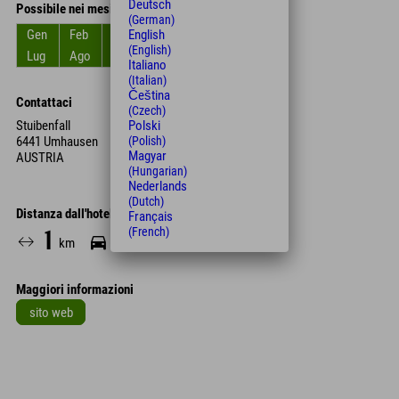
Deutsch
Possibile nei mesi
(German)
English
Gen
Feb
Mar
Apr
Mag
Giu
(English)
Lug
Ago
Set
Ott
Nov
Dic
Italiano
(Italian)
Čeština
Contattaci
(Czech)
Stuibenfall
Polski
6441 Umhausen
(Polish)
Magyar
AUSTRIA
(Hungarian)
Nederlands
(Dutch)
Distanza dall'hotel
Français
(French)
1
3
15
km
Min.
Min.
Maggiori informazioni
sito web
Leaflet
| Map data © OpenStreetMap contributors
+
−