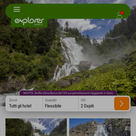
1
NOVITÀ: Tariffa Clima Bonus del 10% sui pernottamenti viaggiando in treno
Dove
Quando
Chi
Tutti gli hotel
Flessibile
2 Ospiti