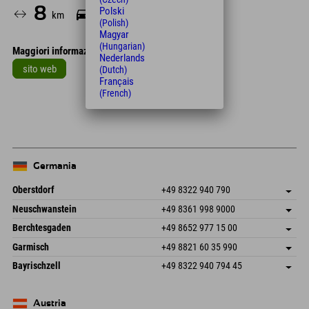
8
8
Polski
km
Min.
(Polish)
Magyar
(Hungarian)
Maggiori informazioni
Nederlands
sito web
(Dutch)
Français
Leaflet
| Map data © OpenStreetMap contributors
(French)
+
−
Germania
Oberstdorf
+49 8322 940 790
An der Breitach 3
Salva indirizzo
Neuschwanstein
+49 8361 998 9000
87538 Fischen I. Allgäu
Informazioni sull'arrivo
An der Riese 45
Salva indirizzo
Germania
Prenotazione
Berchtesgaden
+49 8652 977 15 00
87484 Nesselwang im Allgäu
Informazioni sull'arrivo
Invia email
Hofreitstr. 7
Salva indirizzo
Germania
Prenotazione
Garmisch
+49 8821 60 35 990
83471 Schönau am Königssee
Informazioni sull'arrivo
Invia email
Frickenstraße 22
Salva indirizzo
Germania
Prenotazione
Bayrischzell
+49 8322 940 794 45
82490 Farchant
Informazioni sull'arrivo
Invia email
Seebergstr. 17
Salva indirizzo
Germania
Prenotazione
83735 Bayrischzell
Informazioni sull'arrivo
Invia email
Germania
Prenotazione
Austria