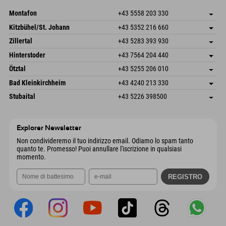
Invia email
Montafon
+43 5558 203 330
Dorfstr. 127b
Salva indirizzo
Kitzbühel/St. Johann
+43 5352 216 660
6793 Gaschurn/Montafon
Informazioni sull'arrivo
Speckbacherstraße 87
Salva indirizzo
Austria
Prenotazione
Zillertal
+43 5283 393 930
6380 St. Johann in Tirol
Informazioni sull'arrivo
Invia email
Schmiedau 2
Salva indirizzo
Austria
Prenotazione
Hinterstoder
+43 7564 204 440
6272 Kaltenbach im Zillertal
Informazioni sull'arrivo
Invia email
Freizeitpark 10
Salva indirizzo
Austria
Prenotazione
Ötztal
+43 5255 206 010
4573 Hinterstoder
Informazioni sull'arrivo
Invia email
Gscheat 14
Salva indirizzo
Austria
Prenotazione
Bad Kleinkirchheim
+43 4240 213 330
6441 Umhausen
Informazioni sull'arrivo
Invia email
Dorfstraße 24
Salva indirizzo
Austria
Prenotazione
Stubaital
+43 5226 398500
9546 Bad Kleinkirchheim
Informazioni sull'arrivo
Invia email
Wiesenweg 6
Salva indirizzo
Austria
Prenotazione
6167 Neustift im Stubaital
Informazioni sull'arrivo
Invia email
Austria
Prenotazione
Explorer Newsletter
Invia email
Non condivideremo il tuo indirizzo email. Odiamo lo spam tanto
quanto te. Promesso! Puoi annullare l'iscrizione in qualsiasi
momento.