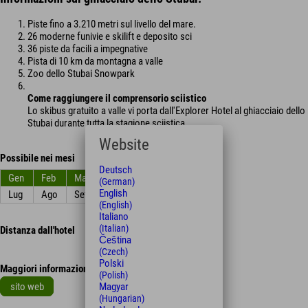
Piste fino a 3.210 metri sul livello del mare.
26 moderne funivie e skilift e deposito sci
36 piste da facili a impegnative
Pista di 10 km da montagna a valle
Zoo dello Stubai Snowpark
Come raggiungere il comprensorio sciistico
Lo skibus gratuito a valle vi porta dall'Explorer Hotel al ghiacciaio dello
Stubai durante tutta la stagione sciistica.
Website
Possibile nei mesi
Deutsch
Gen
Feb
Mar
Apr
Mag
Giu
(German)
English
Lug
Ago
Set
Ott
Nov
Dic
(English)
Italiano
(Italian)
Distanza dall'hotel
Čeština
(Czech)
Polski
Maggiori informazioni
(Polish)
sito web
Magyar
(Hungarian)