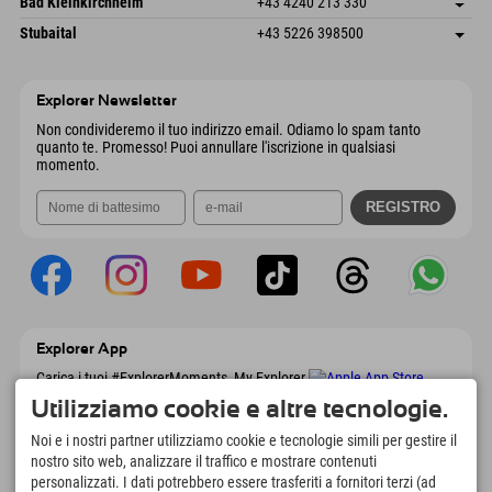
Bad Kleinkirchheim
+43 4240 213 330
6441 Umhausen
Informazioni sull'arrivo
Invia email
Dorfstraße 24
Salva indirizzo
Austria
Prenotazione
Stubaital
+43 5226 398500
9546 Bad Kleinkirchheim
Informazioni sull'arrivo
Invia email
Wiesenweg 6
Salva indirizzo
Austria
Prenotazione
6167 Neustift im Stubaital
Informazioni sull'arrivo
Invia email
Austria
Prenotazione
Explorer Newsletter
Invia email
Non condivideremo il tuo indirizzo email. Odiamo lo spam tanto
quanto te. Promesso! Puoi annullare l'iscrizione in qualsiasi
momento.
Explorer App
Carica i tuoi #ExplorerMoments, My Explorer
To Go con panoramica delle prenotazioni,
Utilizziamo cookie e altre tecnologie.
lista dei desideri, panoramica dei ristoranti e
molto altro. Scaricalo subito!
Noi e i nostri partner utilizziamo cookie e tecnologie simili per gestire il
nostro sito web, analizzare il traffico e mostrare contenuti
personalizzati. I dati potrebbero essere trasferiti a fornitori terzi (ad